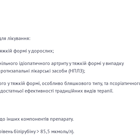
ля лікування:
тяжкій формі у дорослих;
ільного ідіопатичного артриту у тяжкій формі у випадку
протизапальні лікарські засоби (НПЛЗ);
ого у тяжкій формі, особливо бляшкового типу, та псоріатичног
едостатньої ефективності традиційних видів терапії.
о до інших компонентів препарату.
івень білірубіну > 85,5 мкмоль/л).