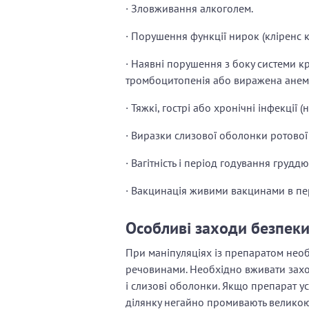
· Зловживання алкоголем.
· Порушення функції нирок (кліренс 
· Наявні порушення з боку системи кр
тромбоцитопенія або виражена анемі
· Тяжкі, гострі або хронічні інфекції 
· Виразки слизової оболонки ротової
· Вагітність і період годування груддю
· Вакцинація живими вакцинами в пе
Особливі заходи безпек
При маніпуляціях із препаратом нео
речовинами. Необхідно вживати захо
і слизові оболонки. Якщо препарат у
ділянку негайно промивають великою 