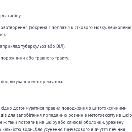
креатиніну
овотворення (зокрема гіпоплазія кісткового мозку, лейкопенія
я).
(наприклад туберкульоз або ВІЛ).
 порожнини або травного тракту.
.
ріод лікування метотрексатом.
и
бхідно дотримуватися правил поводження з цитотоксичними
дів для запобігання попаданню розчинів метотрексату на шкір
се ж таки потрапив на шкіру або слизові оболонки, уражену
кількістю води. Для усунення тимчасового відчуття печіння