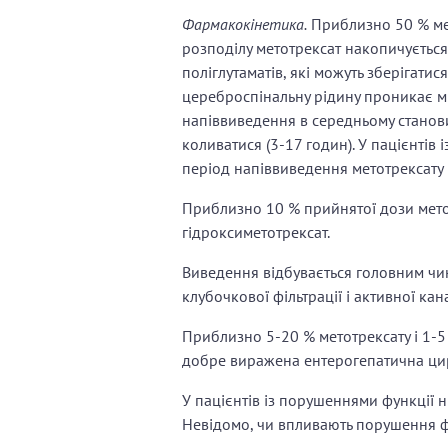
Фармакокінетика.
Приблизно 50 % мето
розподілу метотрексат накопичується 
поліглутаматів, які можуть зберігатис
цереброспінальну рідину проникає мін
напіввиведення в середньому станови
коливатися (3-17 годин). У пацієнтів
період напіввиведення метотрексату 
Приблизно 10 % прийнятої дози метот
гідроксиметотрексат.
Виведення відбувається головним чи
клубочкової фільтрації і активної ка
Приблизно 5-20 % метотрексату і 1-5
добре виражена ентерогепатична цир
У пацієнтів із порушеннями функції 
Невідомо, чи впливають порушення ф