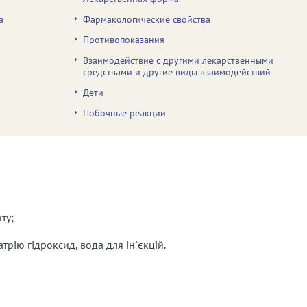
а
Фармакологические свойства
Противопоказания
Взаимодействие с другими лекарственными
средствами и другие виды взаимодействий
Дети
Побочные реакции
ту;
атрію гідроксид, вода для ін`єкцій.