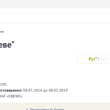
еве"
еве"
Рус
*
Укр
2/01
остоверения:
08.05.2014
до
08.05.2019
AT «EBEWE»
Лекарственная форма