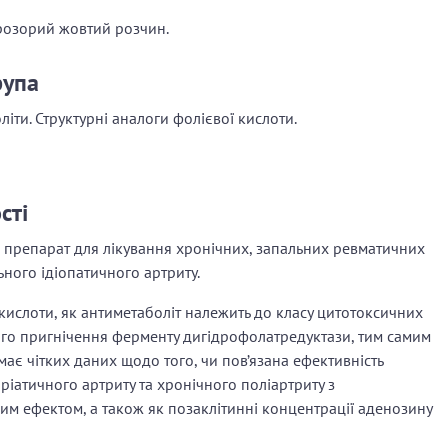
озорий жовтий розчин.
рупа
іти. Структурні аналоги фолієвої кислоти.
сті
препарат для лікування хронічних, запальних ревматичних
ного ідіопатичного артриту.
 кислоти, як антиметаболіт належить до класу цитотоксичних
ого пригнічення ферменту дигідрофолатредуктази, тим самим
ає чітких даних щодо того, чи пов’язана ефективність
оріатичного артриту та хронічного поліартриту з
м ефектом, а також як позаклітинні концентрації аденозину