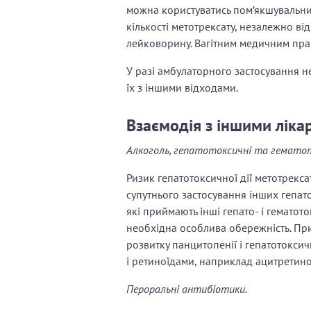
можна користуватись пом’якшувальним
кількості метотрексату, незалежно ві
лейковорину. Вагітним медичним пр
У разі амбулаторного застосування н
їх з іншими відходами.
Взаємодія з іншими ліка
Алкоголь, гепатотоксичні та гемато
Ризик гепатотоксичної дії метотрекс
супутнього застосування інших гепато
які приймають інші гепато- і гематот
необхідна особлива обережність. При
розвитку панцитопенії і гепатотокси
і ретиноїдами, наприклад ацитретино
Пероральні антибіотики.