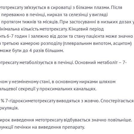
трексату зв’язується в сироватці з білками плазми. Після
переважно в печінці, нирках та селезінці у вигляді
я протягом тижнів та місяців. При застосуванні в низьких дозах 
імальна кількість метотрексату. Кінцевий період
ть 6-7 годин і залежно від дози та стану пацієнта може значно
 із третьою камерою розподілу (плевральним випотом, асцитом)
може бути до 4 разів більшим.
рексату метаболізується в печінці. Основний метаболіт – 7-
ном у незміненому стані, в основному нирками шляхом
нальцевої секреції у проксимальних канальцях.
 % 7-гідроксиметотрексату виводяться з жовчю. Спостерігається
куляція.
нирок виведення метотрексату відбувається значно повільніше.
ункції печінки на виведення препарату.