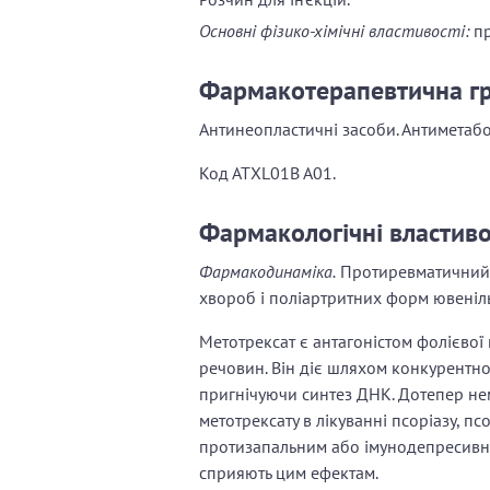
Основні фізико-хімічні властивості:
пр
Фармакотерапевтична г
Антинеопластичні засоби. Антиметабол
Код АТХL01B A01.
Фармакологічні властиво
Фармакодинаміка.
Протиревматичний 
хвороб і поліартритних форм ювеніль
Метотрексат є антагоністом фолієвої
речовин. Він діє шляхом конкурентн
пригнічуючи синтез ДНК. Дотепер нем
метотрексату в лікуванні псоріазу, пс
протизапальним або імунодепресивни
сприяють цим ефектам.