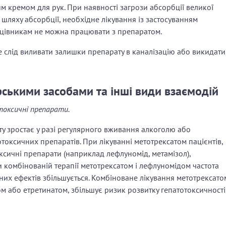
 кремом для рук. При наявності загрози абсорбції великої
д шляху абсорбції, необхідне лікування із застосуванням
ацівникам не можна працювати з препаратом.
е слід виливати залишки препарату в каналізацію або викидати
рськими засобами та інші види взаємодій
токсичні препарати.
ату зростає у разі регулярного вживання алкоголю або
токсичних препаратів. При лікуванні метотрексатом пацієнтів,
оксичні препарати (наприклад лефлуномід, метамізол),
 комбінованій терапії метотрексатом і лефлуномідом частота
чних ефектів збільшується. Комбіноване лікування метотрексато
м або етретинатом, збільшує ризик розвитку гепатотоксичності