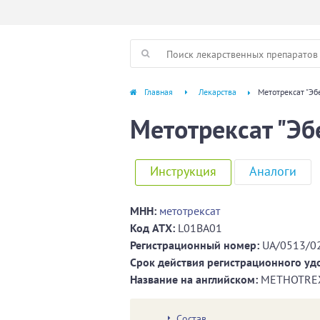
Главная
Лекарства
Метотрексат "Эб
Метотрексат "Эб
Инструкция
Аналоги
МНН:
метотрексат
Код ATХ:
L01BA01
Регистрационный номер:
UA/0513/0
Срок действия регистрационного уд
Название на английском:
МЕTHOTREX
Состав