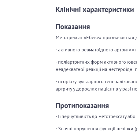
Клінічні характеристики
Показання
Метотрексат «Ебеве» призначається д
· активного ревматоїдного артриту у 
· поліартритних форм активного ювен
неадекватної реакції на нестероїдні 
· псоріазу вульгарного генералізован
артриту у дорослих пацієнтів у разі н
Протипоказання
· Гіперчутливість до метотрексату аб
· Значні порушення функції печінки (р