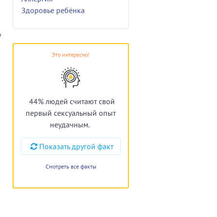
Здоровье ребёнка
у
Это интересно!
44% людей считают свой
первый сексуальный опыт
неудачным.
Показать другой факт
Смотреть все факты