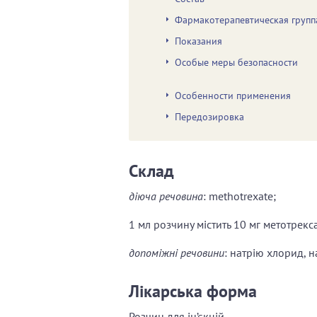
Фармакотерапевтическая групп
Показания
Особые меры безопасности
Особенности применения
Передозировка
Склад
діюча речовина
: methotrexate;
1 мл розчину містить 10 мг метотрекса
допоміжні речовини
: натрію хлорид, н
Лікарська форма
Розчин для ін’єкцій.