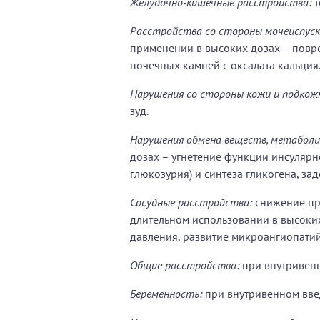
Желудочно-кишечные расстройства:
т
Расстройства со стороны мочеиспус
применении в высоких дозах – повр
почечных камней с оксалата кальция
Нарушения со стороны кожи и подкож
зуд.
Нарушения обмена веществ, метаболи
дозах – угнетение функции инсуляр
глюкозурия) и синтеза гликогена, з
Сосудные расстройства:
снижение пр
длительном использовании в высоки
давления, развитие микроангиопатий
Общие расстройства:
при внутривен
Беременность:
при внутривенном вве