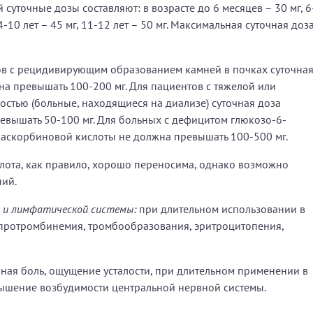
й суточные дозы составляют: в возрасте до 6 месяцев – 30 мг, 6
 4-10 лет – 45 мг, 11-12 лет – 50 мг. Максимальная суточная доз
в с рецидивирующим образованием камней в почках суточна
а превышать 100-200 мг. Для пациентов с тяжелой или
стью (больные, находящиеся на диализе) суточная доза
евышать 50-100 мг. Для больных с дефицитом глюкозо-6-
 аскорбиновой кислоты не должна превышать 100-500 мг.
лота, как правило, хорошо переносима, однако возможно
ий.
 и лимфатической системы:
при длительном использовании в
рпротромбинемия, тромбообразования, эритроцитопения,
ная боль, ощущение усталости, при длительном применении в
вышение возбудимости центральной нервной системы.