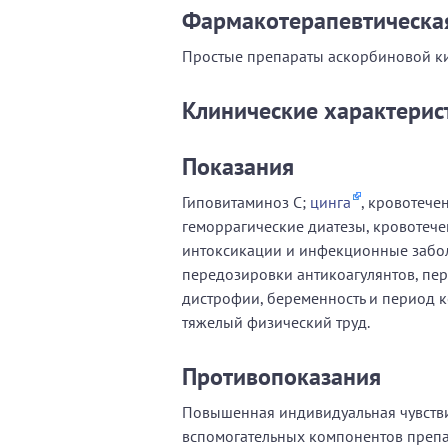
Фармакотерапевтическа
Простые препараты аскорбиновой кис
Клинические характерис
Показания
Гиповитаминоз С;
цинга
, кровотече
геморрагические диатезы, кровотеч
интоксикации и инфекционные забол
передозировки антикоагулянтов, пе
дистрофии, беременность и период 
тяжелый физический труд.
Противопоказания
Повышенная индивидуальная чувстви
вспомогательных компонентов препа