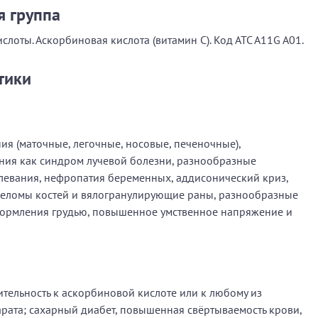
я группа
лоты. Аскорбиновая кислота (витамин С). Код АТС А11G A01.
тики
ния (маточные, легочные, носовые, печеночные),
ения как синдром лучевой болезни, разнообразные
евания, нефропатия беременных, аддисонический криз,
реломы костей и вялогранулирующие раны, разнообразные
кормления грудью, повышенное умственное напряжение и
тельность к аскорбиновой кислоте или к любому из
рата; сахарный диабет, повышенная свёртываемость крови,