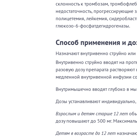
склонность к тромбозам, тромбофлебит
недостаточность, прогрессирующие з
полицетемия, лейкемия, сидероблас
глюкозо-6-фосфатдегидрогеназы.
Способ применения и до
Назначают внутривенно струйно или
Внутривенно струйно вводят на прот
разовую дозу препарата растворяют в
медленной внутривенной инфузии со 
Внутримышечно вводят глубоко в мы
Дозы устанавливают индивидуально, 
Взрослым и детям старше 12 лет
обы
дозу повышают до 500 мг. Максимальна
Детям в возрасте до 12 лет
назначают