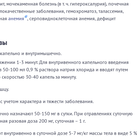
, мочекаменная болезнь (в т. ч. гипероксалурия), почечная
локачественные заболевания, гемохроматоз, талассемия,
тная
анемия
, серповидноклеточная анемия, дефицит
зы
 капельно и внутримышечно.
яжении 1-3 минут. Для внутривенного капельного введения
 50-100 мл 0,9 % раствора натрия хлорида и вводят путем
скоростью 30-40 капель за минуту.
шцу.
с учетом характера и тяжести заболевания.
чно назначают 50-150 мг в сутки. При отравлениях суточную
я разовая доза 200 мг, суточная – 1 г.
 внутривенно в суточной дозе 5-7 мг/кг массы тела в виде 5 %