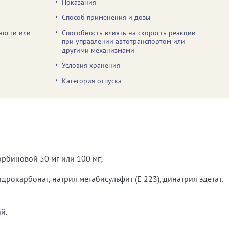
Показания
Способ применения и дозы
ности или
Способность влиять на скорость реакции
при управлении автотранспортом или
другими механизмами
Условия хранения
Категория отпуска
орбиновой 50 мг или 100 мг;
дрокарбонат, натрия метабисульфит (Е 223), динатрия эдетат,
й.