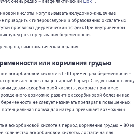
темы:
очень редко – анафилактический
шок
.
иновой кислоты могут вызывать желудочно-кишечные
кже приводить к гипероксалурии и образованию оксалатных
сутки проявляют диуретический эффект. При внутривенном
никнуть угроза прерывания беременности.
епарата, симптоматическая терапия.
ременности или кормления грудью
 в аскорбиновой кислоте в II-III триместрах беременности –
а проникает через плацентарный барьер. Следует иметь в виду
ысоким дозам аскорбиновой кислоты, которые принимает
орожденного возможно развитие аскорбиновой болезни как
 беременности не следует назначать препарат в повышенных
да потенциальная польза для матери превышает возможный
 в аскорбиновой кислоте в период кормления грудью – 80 мг
е количество аскорбиновой кислоты, достаточна для