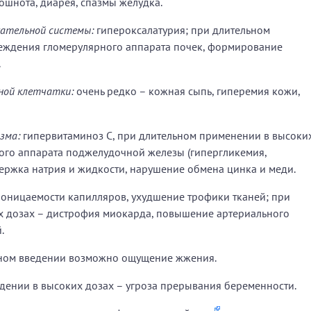
ошнота, диарея, спазмы желудка.
кательной системы:
гипероксалатурия; при длительном
еждения гломерулярного аппарата почек, формирование
.
ной клетчатки:
очень редко – кожная сыпь, гиперемия кожи,
зма:
гипервитаминоз С, при длительном применении в высоки
ного аппарата поджелудочной железы (гипергликемия,
адержка натрия и жидкости, нарушение обмена цинка и меди.
оницаемости капилляров, ухудшение трофики тканей; при
х дозах – дистрофия миокарда, повышение артериального
.
ном введении возможно ощущение жжения.
дении в высоких дозах – угроза прерывания беременности.