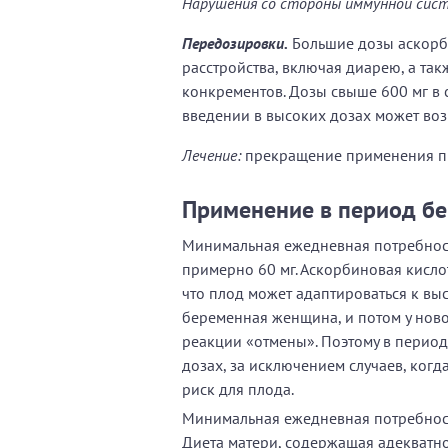
Нарушения со стороны иммунной сис
Передозировки.
Большие дозы аскорб
расстройства, включая диарею, а та
конкрементов. Дозы свыше 600 мг в 
введении в высоких дозах может воз
Лечение:
прекращение применения пр
Применение в период бе
Минимальная ежедневная потребность
примерно 60 мг. Аскорбиновая кислот
что плод может адаптироваться к в
беременная женщина, и потом у нов
реакции «отмены». Поэтому в период
дозах, за исключением случаев, ког
риск для плода.
Минимальная ежедневная потребность
Диета матери, содержащая адекватно