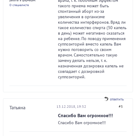
врача, т. к. побочным эффектом
работы в фармации.
О специалисте
такого приема может быть
спонтанный аборт из-за
увеличения в организме
количества интерферонов. Вряд ли
такое количество спирта (30 капель
в день) может негативно сказаться
на ребенке. По поводу применения
суппозиторий вместо капель Вам
нужно поговорить со своим
врачом. Самостоятельно такую
замену делать нельзя, т. к.
назначенная дозировка капель не
совпадает с дозировкой
суппозиторий.
ответить
13.12.2018, 19:52
#5
Татьяна
Спасибо Вам огромное!!!
Спасибо Вам огромное!!!