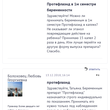
Протефлазид в 1м семестре
беременности
Здравствуйте! Можно ли
принимать беременным в 1м
семестре Протефлазид в каплях?
Не оказывает ли этанол
повреждающее действие на
ребенка? Принимаю 15 капел 2
раза в день. Или лучше перейти на
другую форму выпуска препарата?
Спасибо.
ответить
13.12.2018, 16:14
#4
Болоховец Любовь
Георгиевна
протефлазид
Здравствуйте, Татьяна. Беременным
препарат "Протефлазид"
назначается строго индивидуально
по показаниям. Принимать его
нужно только под наблюдением
Провизор. Более двадцати лет