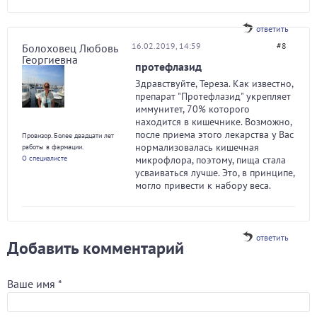
ответить
16.02.2019, 14:59
#8
Болоховец Любовь
Георгиевна
протефлазид
Здравствуйте, Тереза. Как известно,
препарат "Протефлазид" укрепляет
иммунитет, 70% которого
находится в кишечнике. Возможно,
после приема этого лекарства у Вас
Провизор. Более двадцати лет
нормализовалась кишечная
работы в фармации.
О специалисте
микрофлора, поэтому, пища стала
усваиваться лучше. Это, в принципе,
могло привести к набору веса.
ответить
Добавить комментарий
Ваше имя
*