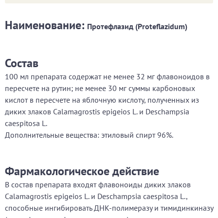
Наименование:
Протефлазид (Proteflazidum)
Состав
100 мл препарата содержат не менее 32 мг флавоноидов в
пересчете на рутин; не менее 30 мг суммы карбоновых
кислот в пересчете на яблочную кислоту, полученных из
диких злаков Calamagrostis epigeios L. и Deschampsia
caespitosa L.
Дополнительные вещества: этиловый спирт 96%.
Фармакологическое действие
В состав препарата входят флавоноиды диких злаков
Calamagrostis epigeios L. и Deschampsia caespitosa L.,
способные ингибировать ДНК-полимеразу и тимидинкиназу