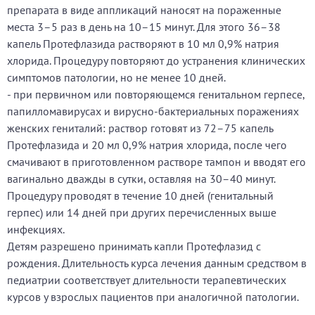
препарата в виде аппликаций наносят на пораженные
места 3–5 раз в день на 10–15 минут. Для этого 36–38
капель Протефлазида растворяют в 10 мл 0,9% натрия
хлорида. Процедуру повторяют до устранения клинических
симптомов патологии, но не менее 10 дней.
- при первичном или повторяющемся генитальном герпесе,
папилломавирусах и вирусно-бактериальных поражениях
женских гениталий: раствор готовят из 72–75 капель
Протефлазида и 20 мл 0,9% натрия хлорида, после чего
смачивают в приготовленном растворе тампон и вводят его
вагинально дважды в сутки, оставляя на 30–40 минут.
Процедуру проводят в течение 10 дней (генитальный
герпес) или 14 дней при других перечисленных выше
инфекциях.
Детям разрешено принимать капли Протефлазид с
рождения. Длительность курса лечения данным средством в
педиатрии соответствует длительности терапевтических
курсов у взрослых пациентов при аналогичной патологии.