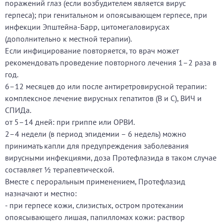
поражений глаз (если возбудителем является вирус
герпеса); при генитальном и опоясывающем герпесе, при
инфекции Эпштейна-Барр, цитомегаловирусах
(дополнительно к местной терапии).
Если инфицирование повторяется, то врач может
рекомендовать проведение повторного лечения 1–2 раза в
год.
6–12 месяцев до или после антиретровирусной терапии:
комплексное лечение вирусных гепатитов (В и С), ВИЧ и
СПИДа.
от 5–14 дней: при гриппе или ОРВИ.
2–4 недели (в период эпидемии – 6 недель) можно
принимать капли для предупреждения заболевания
вирусными инфекциями, доза Протефлазида в таком случае
составляет ½ терапевтической.
Вместе с пероральным применением, Протефлазид
назначают и местно:
- при герпесе кожи, слизистых, остром протекании
опоясывающего лишая, папилломах кожи: раствор