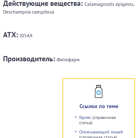
Действующие вещества:
Calamagrostis epigeios,
Deschampsia caespitosa
АТХ:
J05AX
Производитель:
Фитофарм
Ссылки по теме
Герпес
(справочная
статья)
Опоясывающий лишай
(справочная статья)