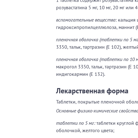
розувастатина 5 мг, 10 мг, 20 мг или 4
вспомогательные вещества
: кальция
гидроксипропилцеллюлоза, маннит (E 
пленочная оболочка (таблетки по 5 мг
3350, тальк, тартразин (E 102), желты
пленочная оболочка (таблетки по 10 мг,
макрогол 3350, тальк, тартразин (E 10
индигокармин (E 132).
Лекарственная форма
Таблетки, покрытые пленочной обол
Основные физико-химические свойства
таблетки по 5 мг:
таблетки круглой 
оболочкой, желтого цвета;