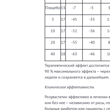
Плацебо
13
-7
-5
5
17
-45
-33
1
10
17
-52
-36
1
20
17
-55
-40
40
18
-63
-46
1
Терапевтический эффект достигается
90 % максимального эффекта – через
недели и сохраняется в дальнейшем.
Клиническая эффективность
Розувастатин эффективен в лечении
или без нее – независимо от расы, по
больные диабетом или пациенты с с