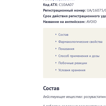
Код ATХ:
C10AA07
Регистрационный номер:
UA/16075/
Срок действия регистрационного уд
Название на английском:
AVOID
Состав
Фармакологические свойства
Показания
Способ применения и дозы
Побочные реакции
Условия хранения
Состав
действующее вещество
: розувастатин
1 таблетка содержит розувастатина кал