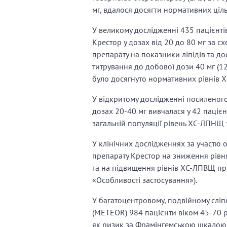
мг, вдалося досягти нормативних ціл
У великому дослідженні 435 пацієнт
Крестор у дозах від 20 до 80 мг за 
препарату на показники ліпідів та до
титрування до добової дози 40 мг (1
було досягнуто нормативних рівнів 
У відкритому дослідженні посиленого
дозах 20-40 мг вивчалася у 42 паціє
загальній популяції рівень ХС-ЛПНЩ 
У клінічних дослідженнях за участю о
препарату Крестор на зниження рівня
та на підвищення рівнів ХС-ЛПВЩ при 
«Особливості застосування»).
У багатоцентровому, подвійному слі
(METEOR) 984 пацієнти віком 45-70 
як ризик за Фрамінгемською шкалою