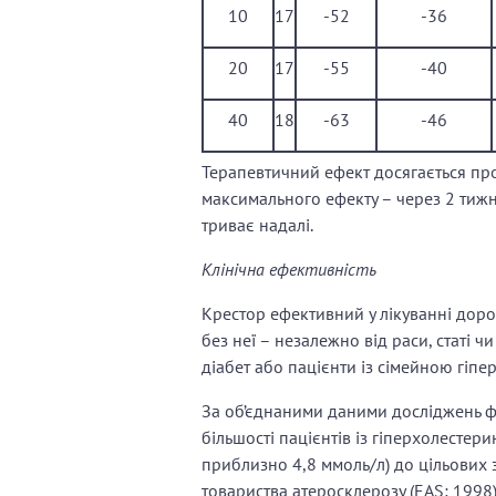
10
17
-52
-36
20
17
-55
-40
40
18
-63
-46
Терапевтичний ефект досягається про
максимального ефекту – через 2 тижн
триває надалі.
Клінічна ефективність
Крестор ефективний у лікуванні доро
без неї – незалежно від раси, статі чи
діабет або пацієнти із сімейною гіп
За об’єднаними даними досліджень фа
більшості пацієнтів із гіперхолестер
приблизно 4,8 ммоль/л) до цільових
товариства атеросклерозу (EAS; 1998)