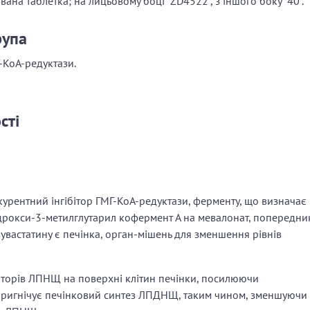
вана таблетка; на лицьовому боці “ZD4522”, з іншого боку “40”.
рупа
Г-КоА-редуктази.
сті
курентний інгібітор ГМГ-КоА-редуктази, ферменту, що визначає
ідрокси-3-метилглутарил кофермент А на мевалонат, попередни
зувастатину є печінка, орган-мішень для зменшення рівнів
епторів ЛПНЩ на поверхні клітин печінки, посилюючи
пригнічує печінковий синтез ЛПДНЩ, таким чином, зменшуючи