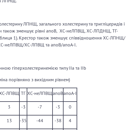
та ЛПНЩ.
лестерину ЛПНЩ, загального холестерину та тригліцеридів і
ін також зменшує рівні апоВ, ХС-неЛПВЩ, ХС-ЛПДНЩ, ТГ-
аблиця 1). Крестор також зменшує співвідношення ХС-ЛПНЩ/
ХС-неЛПВЩ/ХС-ЛПВЩ та апоВ/апоА-І.
инною гіперхолестеринемією типу IIa та IІb
міна порівняно з вихідним рівнем)
ХС-ЛПВЩ
ТГ
ХС-неЛПВЩ
апоВ
апоA-I
3
-3
-7
-3
0
13
-35
-44
-38
4