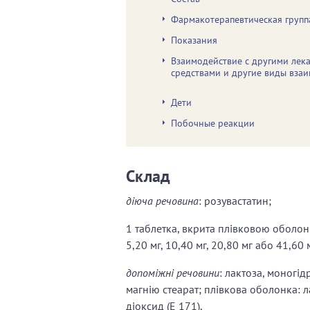
Фармакотерапевтическая групп
Показания
Взаимодействие с другими лек
средствами и другие виды вза
Дети
Побочные реакции
Склад
діюча речовина
: розувастатин;
1 таблетка, вкрита плівковою оболонко
5,20 мг, 10,40 мг, 20,80 мг або 41,60
допоміжні речовини
: лактоза, моногі
магнію стеарат; плівкова оболонка: ла
діоксид (Е 171),