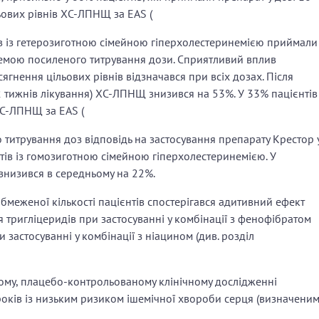
ьових рівнів ХС-ЛПНЩ за EAS (
ів із гетерозиготною сімейною гіперхолестеринемією приймали
схемою посиленого титрування дози. Сприятливий вплив
сягнення цільових рівнів відзначався при всіх дозах. Після
2 тижнів лікування) ХС-ЛПНЩ знизився на 53%. У 33% пацієнтів
ХС-ЛПНЩ за EAS (
 титрування доз відповідь на застосування препарату Крестор 
нтів із гомозиготною сімейною гіперхолестеринемією. У
знизився в середньому на 22%.
бмеженої кількості пацієнтів спостерігався адитивний ефект
 тригліцеридів при застосуванні у комбінації з фенофібратом
застосуванні у комбінації з ніацином (див. розділ
пому, плацебо-контрольованому клінічному дослідженні
років із низьким ризиком ішемічної хвороби серця (визначени