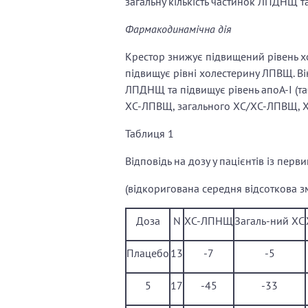
загальну кількість частинок ЛПДНЩ 
Фармакодинамічна дія
Крестор знижує підвищений рівень хо
підвищує рівні холестерину ЛПВЩ. В
ЛПДНЩ та підвищує рівень апоА-І (т
ХС-ЛПВЩ, загального ХС/ХС-ЛПВЩ, 
Таблиця 1
Відповідь на дозу у пацієнтів із перв
(відкоригована середня відсоткова з
Доза
N
ХС-ЛПНЩ
Загаль-ний ХС
Плацебо
13
-7
-5
5
17
-45
-33