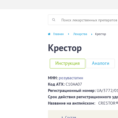
Главная
Лекарства
Крестор
Крестор
Инструкция
Аналоги
МНН:
розувастатин
Код ATХ:
C10AA07
Регистрационный номер:
UA/3772/0
Срок действия регистрационного уд
Название на английском:
CRESTOR
Состав