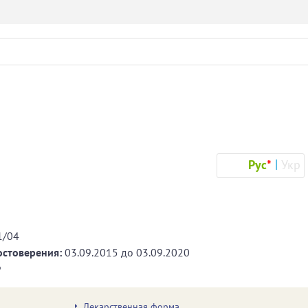
Рус
*
Укр
1/04
остоверения:
03.09.2015
до
03.09.2020
®
Лекарственная форма