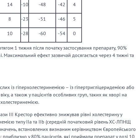
14
-10
-48
-42
4
8
-23
-51
-46
5
10
-28
-60
-54
0
тягом 1 тижня після початку застосування препарату, 90%
і. Максимальний ефект зазвичай досягається через 4 тижні та
слих із гіперхолестеринемією – із гіпертригліцеридемією або
 віку, а також у пацієнтів особливих груп, таких як хворі на
ерхолестеринемією.
зи ІІІ Крестор ефективно знижував рівні холестерину у
инемією типу IIa та IIb (середній початковий рівень ХС-ЛПНЩ
 значень, встановлених визнаним керівництвом Європейського
; приблизно у 80% пацієнтів, які приймали препарат у дозі 10