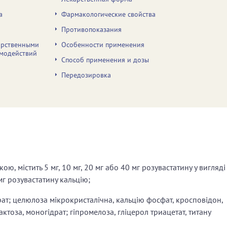
а
Фармакологические свойства
Противопоказания
арственными
Особенности применения
имодействий
Способ применения и дозы
Передозировка
ю, містить 5 мг, 10 мг, 20 мг або 40 мг розувастатину у вигляді
 мг розувастатину кальцію;
драт; целюлоза мікрокристалічна, кальцію фосфат, кросповідон,
ктоза, моногідрат; гіпромелоза, гліцерол триацетат, титану