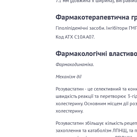
7.1 мм (довжина х ширина), вигравійо
Фармакотерапевтична г
Гіполіпідемічні засоби. Інгібітори ГМ
Код АТХ С10А А07.
Фармакологічні властиво
Фармакодинаміка.
Механізм дії
Розувастатин - це селективний та кон
швидкість реакції та перетворює 3-г
холестерину. Основним місцем дії ро
холестерину.
Розувастатин збільшує кількість рец
захоплення та катаболізм ЛПНЩ, та 