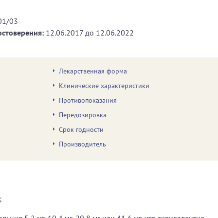
01/03
остоверения:
12.06.2017
до
12.06.2022
Лекарственная форма
Клинические характеристики
Противопоказания
Передозировка
Срок годности
Производитель
;
ьция 5,2 мг, 10,4 мг, 20,8 мг или 41,6 мг, что эквивалентно