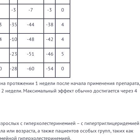
3
-3
-7
-3
0
3
-35
-44
-38
4
4
-10
-48
-42
4
8
-23
-51
-46
5
0
-28
-60
-54
0
 на протяжении 1 недели после начала применения препарата,
 2 недели. Максимальный эффект обычно достигается через 4
 взрослых с гиперхолестеринемией – с гипертриглицеридемией
ла или возраста, а также пациентов особых групп, таких как
емейной гиперхолестеринемией.