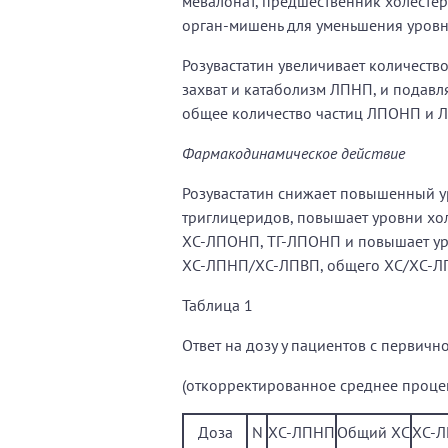
мевалонат, предшественник холестер
орган-мишень для уменьшения уровн
Розувастатин увеличивает количеств
захват и катаболизм ЛПНП, и подав
общее количество частиц ЛПОНП и 
Фармакодинамическое действие
Розувастатин снижает повышенный у
триглицеридов, повышает уровни хо
ХС-ЛПОНП, ТГ-ЛПОНП и повышает уров
ХС-ЛПНП/ХС-ЛПВП, общего ХС/ХС-ЛП
Таблица 1
Ответ на дозу у пациентов с первичн
(откорректированное среднее проце
Доза
N
ХС-ЛПНП
Общий ХС
ХС-