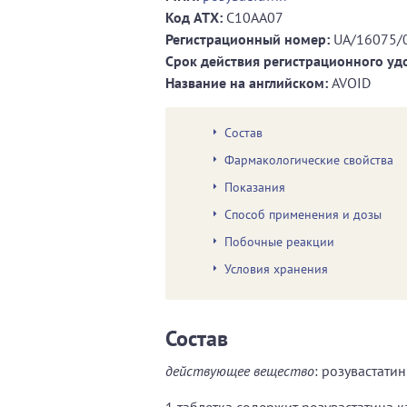
Код ATХ:
C10AA07
Регистрационный номер:
UA/16075/
Срок действия регистрационного уд
Название на английском:
AVOID
Состав
Фармакологические свойства
Показания
Способ применения и дозы
Побочные реакции
Условия хранения
Состав
действующее вещество
: розувастатин
1 таблетка содержит розувастатина кал