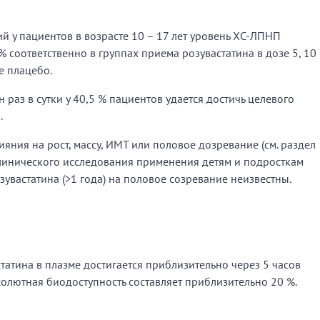
 у пациентов в возрасте 10 – 17 лет уровень ХС-ЛПНП
% соответственно в группах приема розувастатина в дозе 5, 10
е плацебо.
 раз в сутки у 40,5 % пациентов удается достичь целевого
.
яния на рост, массу, ИМТ или половое дозревание (см. раздел
линического исследования применения детям и подросткам
увастатина (>1 года) на половое созревание неизвестны.
атина в плазме достигается приблизительно через 5 часов
олютная биодоступность составляет приблизительно 20 %.