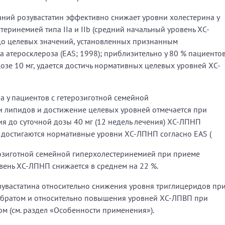
ий розувастатин эффективно снижает уровни холестерина у
еринемией типа IIa и IIb (средний начальный уровень ХС-
до целевых значений, установленных признанным
 атеросклероза (EAS; 1998); приблизительно у 80 % пациентов
озе 10 мг, удается достичь нормативных целевых уровней ХС-
а у пациентов с гетерозиготной семейной
и липидов и достижение целевых уровней отмечается при
ния до суточной дозы 40 мг (12 недель лечения) ХС-ЛПНП
в достигаются нормативные уровни ХС-ЛПНП согласно EAS (
озиготной семейной гиперхолестеринемией при приеме
овень ХС-ЛПНП снижается в среднем на 22 %.
увастатина относительно снижения уровня триглицеридов пр
братом и относительно повышения уровней ХС-ЛПВП при
м (см. раздел «Особенности применения»).