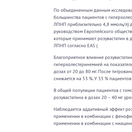
По объединенным данным исследован
большинства пациентов с гиперхолест
ЛПНП приблизительно 4,8 ммоль/л) 
руководством Европейского общества
которые принимают розувастатин в д
ЛПНП согласно EAS (
Благоприятное влияние розувастатин
гиперхолестеринемией на показател
дозах от 20 до 80 мг. После титрова
снижается на 53 %. У 33 % пациенто
В общей популяции пациентов с гом
розувастатина в дозах 20 – 40 мг ур
Наблюдается аддитивный эффект роз
применении в комбинации с фенофи
применении в комбинации с ниацино