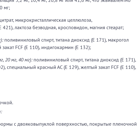
0 мг;
 цитрат, микрокристаллическая целлюлоза,
421), лактоза безводная, кросповидон, магния стеарат;
):
поливиниловый спирт, титана диоксид (Е 171), макрогол
й закат FCF (E 110), индигокармин (E 132);
 20 мг, 40 мг):
поливиниловый спирт, титана диоксид (Е 171),
2), специальный красный АС (E 129), желтый закат FCF (E 110),
очкой.
:
формы с двояковыпуклой поверхностью, покрытые пленочной