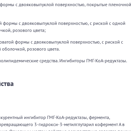
 формы с двояковыпуклой поверхностью, покрытые пленочно
й формы с двояковыпуклой поверхностью, с риской с одной
кой, розового цвета;
оватой формы с двояковыпуклой поверхностью, с риской с
 оболочкой, розового цвета.
полипидемические средства. Ингибиторы ГМГ-КоА-редуктазы.
ства
онкурентный ингибитор ГМГ-КоА-редуктазы, фермента,
превращающего 3-гидрокси-3-метилглутарил кофермент А в