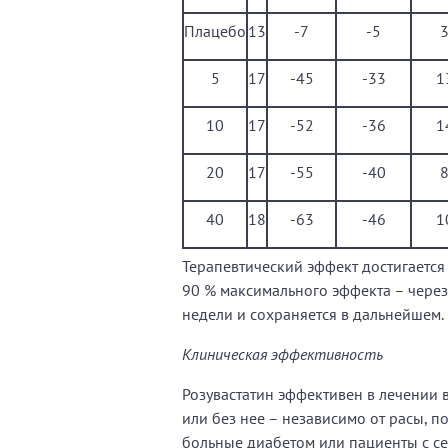
Плацебо
13
-7
-5
5
17
-45
-33
1
10
17
-52
-36
1
20
17
-55
-40
40
18
-63
-46
1
Терапевтический эффект достигается
90 % максимального эффекта – через
недели и сохраняется в дальнейшем.
Клиническая эффективность
Розувастатин эффективен в лечении
или без нее – независимо от расы, по
больные диабетом или пациенты с с