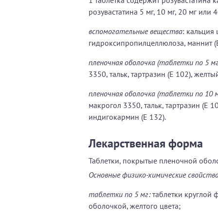
розувастатина 5 мг, 10 мг, 20 мг или 4
вспомогательные вещества
: кальция
гидроксипропилцеллюлоза, маннит (E 
пленочная оболочка (таблетки по 5 мг
3350, тальк, тартразин (E 102), желты
пленочная оболочка (таблетки по 10 мг,
макрогол 3350, тальк, тартразин (E 10
индигокармин (E 132).
Лекарственная форма
Таблетки, покрытые пленочной обол
Основные физико-химические свойства
таблетки по 5 мг:
таблетки круглой 
оболочкой, желтого цвета;