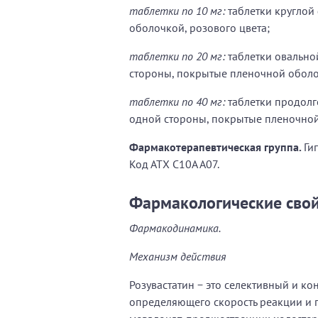
таблетки по 10 мг:
таблетки круглой
оболочкой, розового цвета;
таблетки по 20 мг:
таблетки овально
стороны, покрытые пленочной оболоч
таблетки по 40 мг:
таблетки продолг
одной стороны, покрытые пленочной
Фармакотерапевтичеcкая группа.
Ги
Код АТХ С10А А07.
Фармакологические свой
Фармакодинамика.
Механизм действия
Розувастатин − это селективный и к
определяющего скорость реакции и 