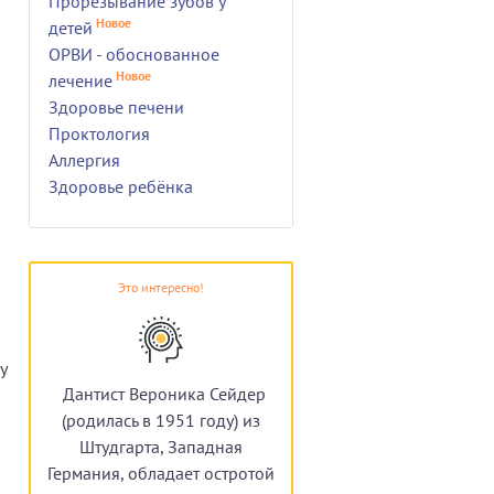
Прорезывание зубов у
Новое
детей
ОРВИ - обоснованное
Новое
лечение
Здоровье печени
Проктология
Аллергия
Здоровье ребёнка
Это интересно!
y
Дантист Вероника Сейдер
(родилась в 1951 году) из
Штудгарта, Западная
Германия, обладает остротой