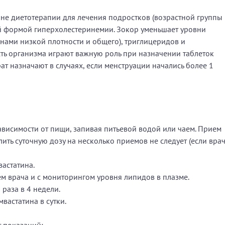
не диетотерапии для лечения подростков (возрастной группы
ой формой гиперхолестеринемии. Зокор уменьшает уровни
нами низкой плотности и общего), триглицеридов и
сть организма играют важную роль при назначении таблеток
т назначают в случаях, если менструации начались более 1
висимости от пищи, запивая питьевой водой или чаем. Прием
ить суточную дозу на несколько приемов не следует (если вра
вастатина.
м врача и с мониторингом уровня липидов в плазме.
раза в 4 недели.
вастатина в сутки.
 показаний: