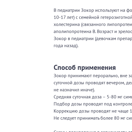
В педиатрии Зокор используют на фо
10-17 лет) с семейной гетерозиготн
холестерина (связанного липопротеи
аполипопротеина В. Возраст и зрело
Зокор в педиатрии (девочкам препара
года назад).
Способ применения
Зокор принимают перорально, вне за
суточной дозы проводят вечером, дел
не назначил иначе).
Средняя суточная доза – 5-80 мг сим
Подбор дозы проводят под контроле
Коррекцию дозы проводят не чаще 1 
Не следует принимать более 80 мг сим
Схемы дозирования в зависимости от