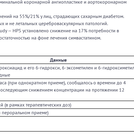
юминальной коронарной ангиопластике и аортокоронарном
нений на 55%/21% у лиц, страдающих сахарным диабетом.
ых и не летальных цереброваскулярных патологий.
 Study — HPS установлено снижение на 17% потребности в
остаточностью на фоне лечения симвастатином.
Данные
роксиацид и его 6-гидрокси, 6-эксометилен и 6-гидроксимети
одные
часа (при однократном приеме), сообщалось о времени до 4
 последующим снижением концентрации на протяжении 12
 (в рамках терапевтических доз)
и пероральном приеме)