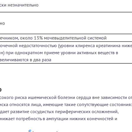
ски незначительно
ено
ечником, около 13% мочевыделительной системой
почечной недостаточностью (уровни клиренса креатинина ниж
н) при однократном приеме уровни активных веществ в
величиваются в два раза
ю
сокого риска ишемической болезни сердца вне зависимости о
иска относятся лица, имеющие такие сопутствующие состояния:
ждает развитие сосудистых периферических осложнений,
снижает потребность в ампутации нижних конечностей и