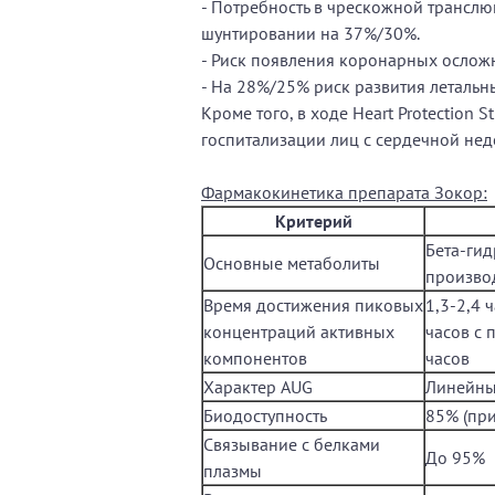
- Потребность в чрескожной трансл
шунтировании на 37%/30%.
- Риск появления коронарных ослож
- На 28%/25% риск развития летальн
Кроме того, в ходе Heart Protection
госпитализации лиц с сердечной нед
Фармакокинетика препарата Зокор:
Критерий
Бета-гид
Основные метаболиты
произв
Время достижения пиковых
1,3-2,4 
концентраций активных
часов с
компонентов
часов
Характер AUG
Линейный
Биодоступность
85% (пр
Связывание с белками
До 95%
плазмы