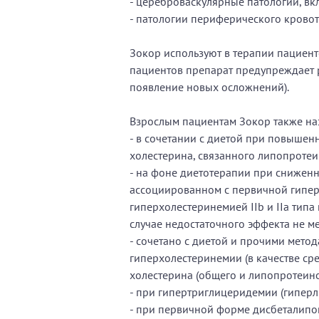
- цереброваскулярные патологии, в
- патологии периферического кровот
Зокор используют в терапии пациент
пациентов препарат предупреждает 
появление новых осложнений).
Взрослым пациентам Зокор также на
- в сочетании с диетой при повышен
холестерина, связанного липопротеи
- на фоне диетотерапии при снижен
ассоциированном с первичной гипер
гиперхолестеринемией IIb и IIa типа
случае недостаточного эффекта не 
- сочетано с диетой и прочими мето
гиперхолестеринемии (в качестве с
холестерина (общего и липопротеино
- при гипертриглицеридемии (гиперл
- при первичной форме дисбеталипоп