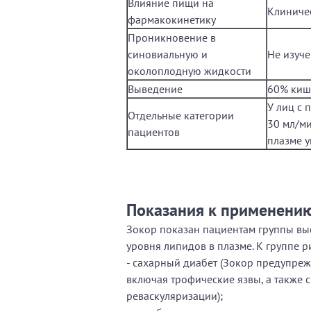
Влияние пищи на
Клиниче
фармакокинетику
Проникновение в
синовиальную и
Не изуч
околоплодную жидкости
Выведение
60% киш
У лиц с 
Отдельные категории
30 мл/ми
пациентов
плазме у
Показания к применени
Зокор показан пациентам группы вы
уровня липидов в плазме. К группе р
- сахарный диабет (Зокор предупре
включая трофические язвы, а также 
реваскуляризации);