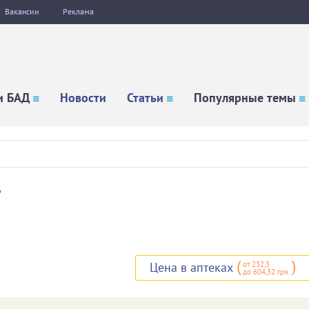
Вакансии
Реклама
и БАД
Новости
Статьи
Популярные темы
р
(
)
от 232,3
Цена в аптеках
до 604,32 грн.