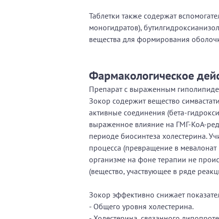
Таблетки также содержат вспомогате
моногидратов), бутилгидроксианизол
вещества для формирования оболочк
Фармакологическое дей
Препарат с выраженным гиполипиде
Зокор содержит вещество симвастати
активные соединения (бета-гидрокс
выраженное влияние на ГМГ-КоА-реду
периоде биосинтеза холестерина. Уч
процесса (превращение в мевалонат Г
организме на фоне терапии не проис
(вещество, участвующее в ряде реакц
Зокор эффективно снижает показате
- Общего уровня холестерина.
- Холестерина, связанного липопрот