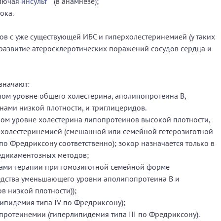
ключая
инсульт
(в анамнезе);
ока.
ов с уже существующей ИБС и гиперхолестеринемией (у таких
развитие атеросклеротических поражений сосудов сердца и
значают:
ном уровне общего холестерина, аполипопротеина В,
нами низкой плотности, и триглицеридов.
ном уровне холестерина липопротеинов высокой плотности,
холестеринемией (смешанной или семейной гетерозиготной
 по Фредриксону соответственно); зокор назначается только в
медикаментозных методов;
дами терапии при гомозиготной семейной форме
редства уменьшающего уровни аполипопротеина В и
в низкой плотности));
ипидемия типа IV по Фредриксону);
ротеинемии (гиперлипидемия типа III по Фредриксону).