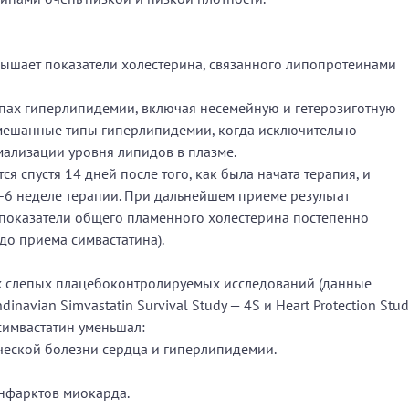
ышает показатели холестерина, связанного липопротеинами
пах гиперлипидемии, включая несемейную и гетерозиготную
мешанные типы гиперлипидемии, когда исключительно
мализации уровня липидов в плазме.
я спустя 14 дней после того, как была начата терапия, и
-6 неделе терапии. При дальнейшем приеме результат
 показатели общего пламенного холестерина постепенно
до приема симвастатина).
 слепых плацебоконтролируемых исследований (данные
navian Simvastatin Survival Study — 4S и Heart Protection Stud
симвастатин уменьшал:
ческой болезни сердца и гиперлипидемии.
инфарктов миокарда.