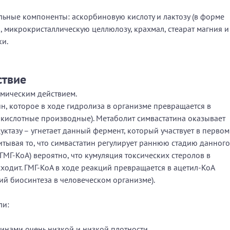
льные компоненты: аскорбиновую кислоту и лактозу (в форме
, микрокристаллическую целлюлозу, крахмал, стеарат магния и
и.
ствие
мическим действием.
н, которое в ходе гидролиза в организме превращается в
икислотные производные). Метаболит симвастатина оказывает
ктазу – угнетает данный фермент, который участвует в первом
итывая то, что симвастатин регулирует раннюю стадию данного
МГ-КоА) вероятно, что кумуляция токсических стеролов в
ходит. ГМГ-КоА в ходе реакций превращается в ацетил-КоА
ий биосинтеза в человеческом организме).
ли:
еинами очень низкой и низкой плотности.