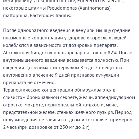
метициллину, Clostridium difficile, Enterecoccus faecalis,
некоторые штаммы Pseudomonas (Xanthomonas)
maltophilia, Bacteroides fragilis.
После однократного введения в вену или мышцу средние
плазменные концентрации у здоровых взрослых людей
колеблются в зависимости от дозировки препарата.
Абсолютная биодоступность препарата - около 82%. После
внутримышечного введения всасывается полностью. При
введении Цефепима с интервалом 8 ч до 2 г вещества
внутривенно в течение 9 дней признаков кумуляции
препарата не отмечено.
Терапевтические концентрации обнаруживаются в
слизистом бронхиальном секрете, желчи, аппендикулярном
отростке, мокроте, перитонеальной жидкости, моче,
предстательной железе, стенках желчного пузыря. Период
полувыведения не зависит от дозы и составляет примерно
2 часа (при дозировке от 250 мг до 2 г).