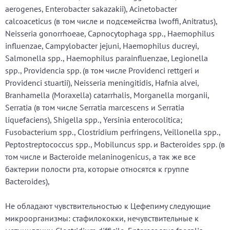
aerogenes, Enterobacter sakazakii), Acinetobacter
саlcoaceticus (в том числе и подсемейства lwoffi, Anitratus),
Neisseria gonorrhoeae, Capnocytophaga sрр., Нaemophilus
influenzae, Campylobacter jejuni, Haemophilus ducreyi,
Salmonella sрр., Нaemophilus рarainfluenzae, Legionella
sрр., Рrovidencia sрр. (в том числе Рrovidenci rettgeri и
Рrovidenci stuartii), Neisseria meningitidis, Наfnia аlvei,
Branhamella (Моrахеllа) catarrhalis, Моrganella morganii,
Serratia (в том числе Serratia marcescens и Serratia
liquefaciens), Shigella sрр., Yersinia enterocolitica;
Fusobacterium sрр., Clostridium perfringens, Veillonella sрр.,
Реptostreptococcus sрр., Моbiluncus sрр. и Bacteroides sрр. (в
том числе и Вacteroide melaninogenicus, а так же все
бактерии полости рта, которые относятся к группе
Bacteroides),
Не обладают чувствительностью к Цефепиму следующие
микроорганизмы: стафилококки, нечувствительные к