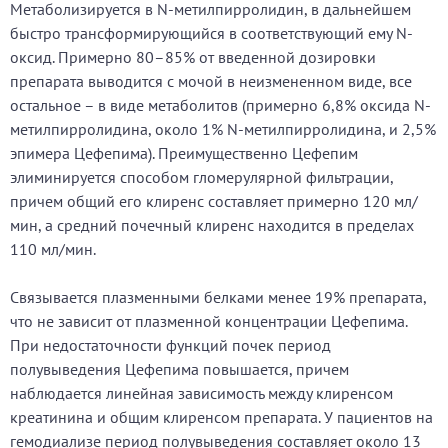
Метаболизируется в N-метилпирролидин, в дальнейшем
быстро трансформирующийся в соответствующий ему N-
оксид. Примерно 80–85% от введенной дозировки
препарата выводится с мочой в неизмененном виде, все
остальное – в виде метаболитов (примерно 6,8% оксида N-
метилпирролидина, около 1% N-метилпирролидина, и 2,5%
эпимера Цефепима). Преимущественно Цефепим
элиминируется способом гломерулярной фильтрации,
причем общий его клиренс составляет примерно 120 мл/
мин, а средний почечный клиренс находится в пределах
110 мл/мин.
Связывается плазменными белками менее 19% препарата,
что не зависит от плазменной концентрации Цефепима.
При недостаточности функций почек период
полувыведения Цефепима повышается, причем
наблюдается линейная зависимость между клиренсом
креатинина и общим клиренсом препарата. У пациентов на
гемодиализе период полувыведения составляет около 13