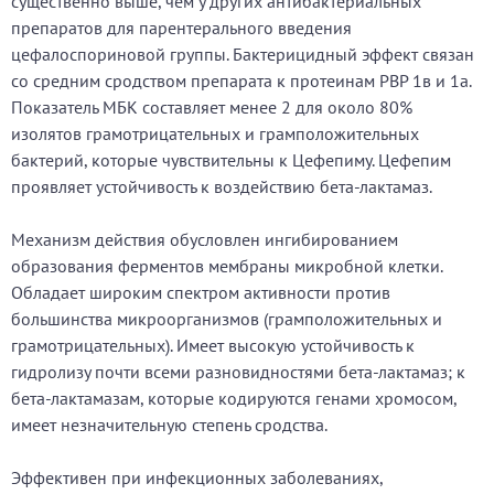
существенно выше, чем у других антибактериальных
препаратов для парентерального введения
цефалоспориновой группы. Бактерицидный эффект связан
со средним сродством препарата к протеинам РВР 1в и 1а.
Показатель МБК составляет менее 2 для около 80%
изолятов грамотрицательных и грамположительных
бактерий, которые чувствительны к Цефепиму. Цефепим
проявляет устойчивость к воздействию бета-лактамаз.
Механизм действия обусловлен ингибированием
образования ферментов мембраны микробной клетки.
Обладает широким спектром активности против
большинства микроорганизмов (грамположительных и
грамотрицательных). Имеет высокую устойчивость к
гидролизу почти всеми разновидностями бета-лактамаз; к
бета-лактамазам, которые кодируются генами хромосом,
имеет незначительную степень сродства.
Эффективен при инфекционных заболеваниях,