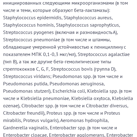
инициированных следующими микроорганизмами (в том
числе и теми, которые образуют бета-лактамазы):
Staphylococcus epidermidis, Staphylococcus aureus,
Staphylococcus hominis, Staphylococcus saprophyticus,
Streptococcus pyogenes (включая и разновидность А),
Streptococcus pneumoniae (в том числе и штаммы,
обладающие умеренной устойчивостью к пенициллину с
показателем МПК 0,1-0,3 мкг/мл), Streptococcus agalactiae
(тип В), а так же другие бета-гемолитические типы
стрептококков С, G, F, Streptococcus bovis (группа D),
Streptococcus viridans; Pseudomonas sрр. (в том числе и
Рseudomonas putida, Рseudomonas aeruginosa,
Рseudomonas stutzeri), Escherichia соli, Klebsiella sрр. (в том
числе и Кlebsiella pneumoniae, Кlebsiella охуtоса, Кlebsiella
ozenae), Citrobacter sрр. (в том числе и Сitrobacter diversus,
Сitrobacter freundii), Рroteus sрр. (в том числе и Рroteus
mirabilis, Рroteus vulgaris), Аеromonas hydrophila,
Gardnerella vaginalis, Enterobacter sрр. (в том числе и
Enterobacter сlоасае, Enterobacter agglomerans, Enterobacter