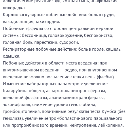
Аллергические реакции:
зуд, кожная сыпь, анафилаксия,
лихорадка.
Кардиоваскулярные побочные действия:
боль в груди,
вазодилатация, тахикардия.
Побочные эффекты со стороны центральной нервной
системы:
бессонница, головокружение, беспокойство,
головная боль, парестезии, судороги.
Респираторные побочные действия:
боль в горле, кашель,
одышка.
Побочные действия в области места введения:
при
внутримышечном введении – редко, при внутривенном
введении возможно воспаление стенки вены (флебит).
Изменение лабораторных параметров:
увеличение
билирубина общего, аспартаталанинтрансферазы,
щелочной фосфатазы, аланинаминотрансферазы,
эозинофилия, снижение уровня гемоглобина,
тромбоцитопения, позитивные результаты теста Кумбса (без
гемолиза), увеличение тромбопластинового парциального
или протромбинового времени, нейтропения, лейкопения,