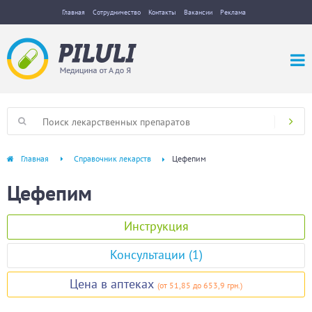
Главная
Сотрудничество
Контакты
Вакансии
Реклама
Главная
Справочник лекарств
Цефепим
Цефепим
Инструкция
Консультации (1)
Цена в аптеках
(
от 51,85
до 653,9 грн.
)