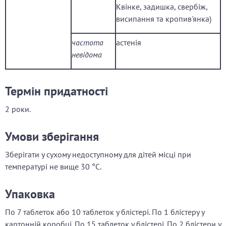
Квінке, задишка, свербіж,
висипання та кропив'янка)
частота
астенія
невідома
Термін придатності
2 роки.
Умови зберігання
Зберігати у сухому недоступному для дітей місці при
температурі не вище 30 °C.
Упаковка
По 7 таблеток або 10 таблеток у блістері. По 1 блістеру у
картонній коробці. По 15 таблеток у блістері. По 2 блістери у