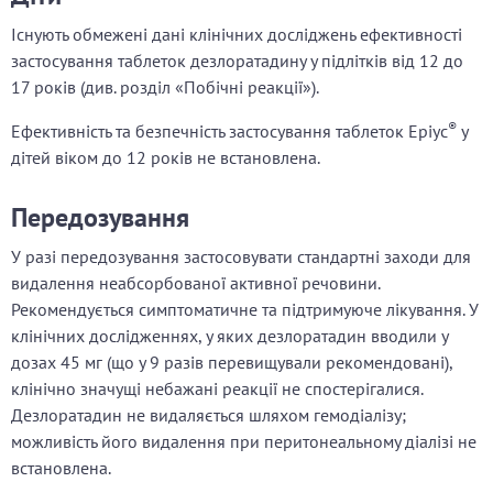
Існують обмежені дані клінічних досліджень ефективності
застосування таблеток дезлоратадину у підлітків від 12 до
17 років (див. розділ «Побічні реакції»).
®
Ефективність та безпечність застосування таблеток Еріус
у
дітей віком до 12 років не встановлена.
Передозування
У разі передозування застосовувати стандартні заходи для
видалення неабсорбованої активної речовини.
Рекомендується симптоматичне та підтримуюче лікування. У
клінічних дослідженнях, у яких дезлоратадин вводили у
дозах 45 мг (що у 9 разів перевищували рекомендовані),
клінічно значущі небажані реакції не спостерігалися.
Дезлоратадин не видаляється шляхом гемодіалізу;
можливість його видалення при перитонеальному діалізі не
встановлена.