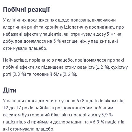
Побічні реакції
У клінічних дослідженнях щодо показань, включаючи
алергічний риніт та хронічну ідіопатичну кропив'янку, про
небажані ефекти у пацієнтів, які отримували дозу 5 мг на
добу, повідомлялося на 3 % частіше, ніж у пацієнтів, які
отримували плацебо.
Найчастіше, порівняно з плацебо, повідомлялося про такі
побічні ефекти як підвищена стомлюваність (1,2 %), сухість у
роті (0,8 %) та головний біль (0,6 %).
Діти
У клінічних дослідженнях з участю 578 підлітків віком від
12 до 17 років найбільш розповсюдженим побічним
ефектом був головний біль; він спостерігався у 5,9 %
пацієнтів, які приймали дезлоратадин, та у 6,9 % пацієнтів,
які отримували плацебо.