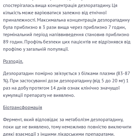
спостерігалась вища концентрація дезлоратадину. Ця
кількість може варіюватися залежно від етнічної
приналежності. Максимальна концентрація дезлоратадину
була приблизно в 3 рази вища через приблизно 7 годин,
термінальний період напіввиведення становив приблизно
89 годин. Профіль безпеки цих пацієнтів не відрізнявся від
профілю у загальній популяції.
Розподіл.
Дезлоратадин помірно зв'язується з білками плазми (83-87
%). При застосуванні дози дезлоратадину (від 5 до 20 мг) 1
раз на добу протягом 14 днів ознак клінічно значущої
кумуляції препарату не виявлено.
Біотрансформація
Фермент, який відповідає за метаболізм дезлоратадину,
поки ще не виявлено, тому неможливо повністю виключити
деякі взаємодії з іншими лікарськими препаратами.