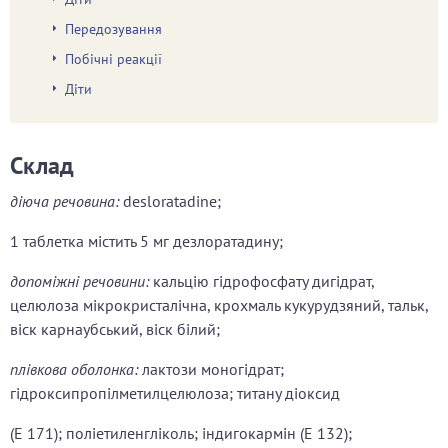
Передозування
Побічні реакції
Діти
Склад
діюча речовина:
desloratadine;
1 таблетка містить 5 мг дезлоратадину;
допоміжні речовини:
кальцію гідрофосфату дигідрат,
целюлоза мікрокристалічна, крохмаль кукурудзяний, тальк,
віск карнаубський, віск білий;
плівкова оболонка:
лактози моногідрат;
гідроксипропілметилцелюлоза; титану діоксид
(Е 171); поліетиленгліколь; індигокармін (E 132);