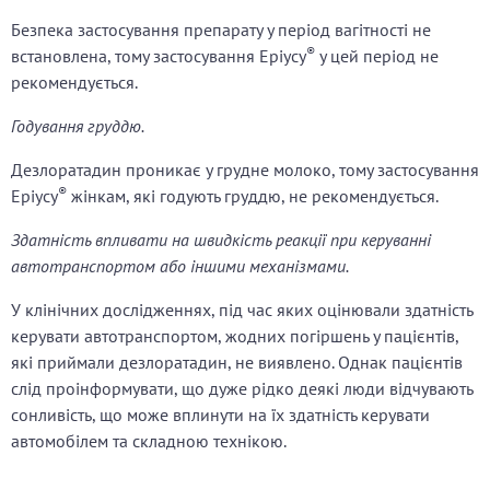
Безпека застосування препарату у період вагітності не
®
встановлена, тому застосування Eріусу
у цей період не
рекомендується.
Годування груддю.
Дезлоратадин проникає у грудне молоко, тому застосування
®
Еріусу
жінкам, які годують груддю, не рекомендується.
Здатність впливати на швидкість реакції при керуванні
автотранспортом або іншими механізмами.
У клінічних дослідженнях, під час яких оцінювали здатність
керувати автотранспортом, жодних погіршень у пацієнтів,
які приймали дезлоратадин, не виявлено. Однак пацієнтів
слід проінформувати, що дуже рідко деякі люди відчувають
сонливість, що може вплинути на їх здатність керувати
автомобілем та складною технікою.