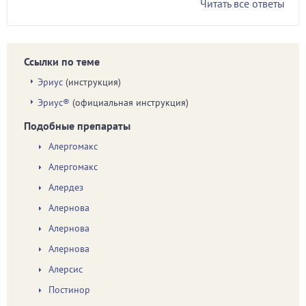
Читать все ответы
Ссылки по теме
Эриус
(инструкция)
Эриус®
(официальная инструкция)
Подобные препараты
Алергомакс
Алергомакс
Алердез
Алернова
Алернова
Алернова
Алерсис
Постинор