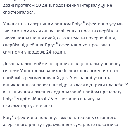
дози) протягом 10 днів, подовження інтервалу QT не
спостерігалося.
®
У пацієнтів з алергічним ринітом Еріус
ефективно усував
такі симптоми як чхання, виділення з носа та свербіж, а
також подразнення очей, сльозотеча та почервоніння,
®
свербіж піднебіння. Еріус
ефективно контролював
симптоми упродовж 24 годин.
Дезлоратадин майже не проникає в центральну нервову
систему. У контрольованих клінічних дослідженнях при
прийомі в рекомендованій дозі 5 мг на добу частота
виникнення сонливості не відрізнялася від групи плацебо. У
клінічних дослідженнях одноразовий прийом препарату
®
Еріус
у добовій дозі 7,5 мг не чинив впливу на
психомоторну активність.
®
Еріу
ефективно полегшує тяжкість перебігу сезонного
алергічного риніту з урахуванням сумарного показника