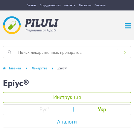
Главная
Сотрудничество
Контакты
Вакансии
Реклама
Главная
Лекарства
Еріус®
Еріус®
Инструкция
Рус
*
Укр
Аналоги