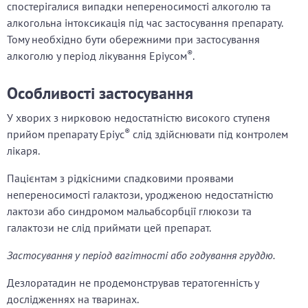
спостерігалися випадки непереносимості алкоголю та
алкогольна інтоксикація під час застосування препарату.
Тому необхідно бути обережними при застосування
®
алкоголю у період лікування Еріусом
.
Особливості застосування
У хворих з нирковою недостатністю високого ступеня
®
прийом препарату Еріус
слід здійснювати під контролем
лікаря.
Пацієнтам з рідкісними спадковими проявами
непереносимості галактози, уродженою недостатністю
лактози або синдромом мальабсорбції глюкози та
галактози не слід приймати цей препарат.
Застосування у період вагітності або годування груддю.
Дезлоратадин не продемонстрував тератогенність у
дослідженнях на тваринах.