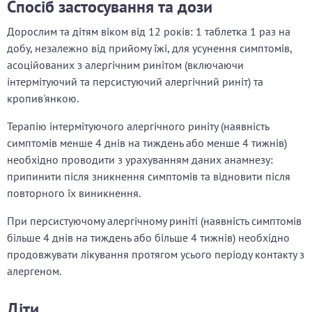
Спосіб застосування та дози
Дорослим та дітям віком від 12 років: 1 таблетка 1 раз на
добу, незалежно від прийому їжі, для усунення симптомів,
асоційованих з алергічним ринітом (включаючи
інтермітуючий та персистуючий алергічний риніт) та
кропив'янкою.
Терапію інтермітуючого алергічного риніту (наявність
симптомів менше 4 днів на тиждень або менше 4 тижнів)
необхідно проводити з урахуванням даних анамнезу:
припинити після зникнення симптомів та відновити після
повторного їх виникнення.
При персистуючому алергічному риніті (наявність симптомів
більше 4 днів на тиждень або більше 4 тижнів) необхідно
продовжувати лікування протягом усього періоду контакту з
алергеном.
Діти