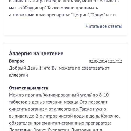
выпивать 2 литра ежедневно. Кожу можно смазывать
мазью "Флуцинар". Также можно принимать
антигистаминные препараты: "Цетрин", "Эриус" и т. п.
Читать все ответы
Аллергия на цветение
Вопрос
02.05.2014 12:17:12
Добрый День !!! что Вы можете по советовать от
аллергии
Ответ специалиста
Можно пропить "Активированный уголь" по 8-10
таблеток в день в течении месяца. Это позволит
очистить организм от аллергенов. Также нужно
выпивать до 2-х литров чистой воды в день. Конечно,
обязателен прием антигистаминных препаратов:
Лоратадин, Эриус, Супрастин, Диазолин и т. п.