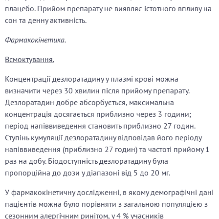
плацебо. Прийом препарату не виявляє істотного впливу на
сон та денну активність.
Фармакокінетика.
Всмоктування.
Концентрації дезлоратадину у плазмі крові можна
визначити через 30 хвилин після прийому препарату.
Дезлоратадин добре абсорбується, максимальна
концентрація досягається приблизно через 3 години;
період напіввиведення становить приблизно 27 годин.
Ступінь кумуляції дезлоратадину відповідав його періоду
напіввиведення (приблизно 27 годин) та частоті прийому 1
раз на добу. Біодоступність дезлоратадину була
пропорційна до дози у діапазоні від 5 до 20 мг.
У фармакокінетичну дослідженні, в якому демографічні дані
пацієнтів можна було порівняти з загальною популяцією з
сезонним алергічним ринітом, у 4 % учасників