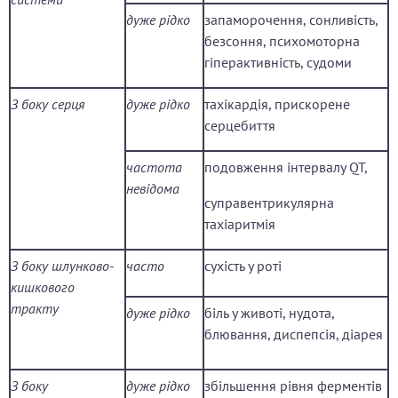
дуже рідко
запаморочення, сонливість,
безсоння, психомоторна
гіперактивність, судоми
З боку серця
дуже рідко
тахікардія, прискорене
серцебиття
частота
подовження інтервалу QT,
невідома
суправентрикулярна
тахіаритмія
З боку шлунково-
часто
сухість у роті
кишкового
тракту
дуже рідко
біль у животі, нудота,
блювання, диспепсія, діарея
З боку
дуже рідко
збільшення рівня ферментів