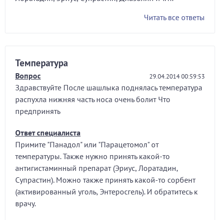
Читать все ответы
Температура
Вопрос
29.04.2014 00:59:53
Здравствуйте После шашлыка поднялась температура
распухла нижняя часть носа очень болит Что
предпринять
Ответ специалиста
Примите "Панадол" или "Парацетомол" от
температуры. Также нужно принять какой-то
антигистаминный препарат (Эриус, Лоратадин,
Супрастин). Можно также принять какой-то сорбент
(активированный уголь, Энтеросгель). И обратитесь к
врачу.