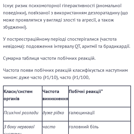
Існує ризик психомоторної гіперактивності (аномальної
поведінки), пов’язаної з використанням дезлоратадину (що
може проявлятися у вигляді злості та агресії, а також
збудженні).
У постреєстраційному періоді спостерігалися (частота
невідома): подовження інтервалу QT, аритмії та брадикардії.
Сумарна таблиця частоти побічних реакцій.
Частота появи побічних реакцій класифікується наступним
чином: дуже часто (≥1/10), часто (≥1/100,
Класи/систем
Частота
Побічні реакції*
органів
виникнення
Психічні розлади
дуже рідко
галюцинації
З боку нервової
часто
головний біль
системи