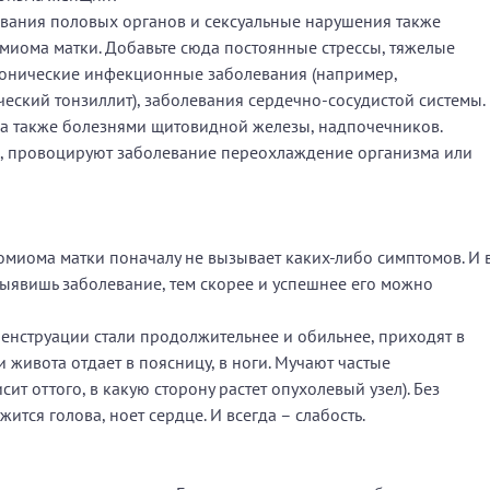
вания половых органов и сексуальные нарушения также
омиома матки. Добавьте сюда постоянные стрессы, тяжелые
ронические инфекционные заболевания (например,
еский тонзиллит), заболевания сердечно-сосудистой системы.
а также болезнями щитовидной железы, надпочечников.
ть, провоцируют заболевание переохлаждение организма или
омиома матки поначалу не вызывает каких-либо симптомов. И 
 выявишь заболевание, тем скорее и успешнее его можно
Менструации стали продолжительнее и обильнее, приходят в
и живота отдает в поясницу, в ноги. Мучают частые
ит оттого, в какую сторону растет опухолевый узел). Без
ится голова, ноет сердце. И всегда – слабость.