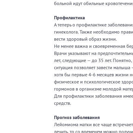
больной идут обильные кровотечения, 
Профилактика
А теперь о профилактике заболевания
гинеколога. Также необходимо правиль
вести здоровый образ жизни.
Не менее важна и своевременная бе
Врачи указывают на предпочтительны
лет, следующие — до 35 лет. Понятно
ситуация позволяет завести малыша –
хотя бы первые 4-6 месяцев жизни н
физическое и психологическое здоро
гормонов в организме молодой мате
Для профилактики заболевания имее
средств.
Прогноз заболевания
Лейомиома матки все чаще встречает
лечить, то со временем можно получи