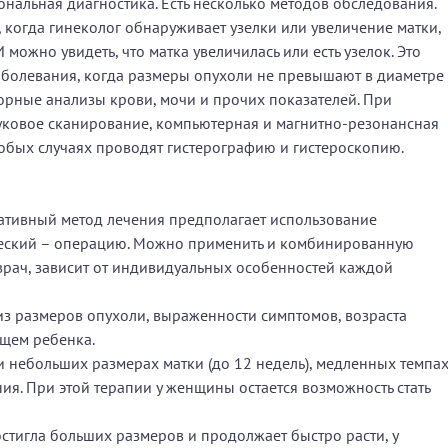
нальная диагностика. Есть несколько методов обследования.
, когда гинеколог обнаруживает узелки или увеличение матки,
можно увидеть, что матка увеличилась или есть узелок. Это
аболевания, когда размеры опухоли не превышают в диаметре
торные анализы крови, мочи и прочих показателей. При
уковое сканирование, компьютерная и магнитно-резонансная
собых случаях проводят гистерографию и гистероскопию.
ативный метод лечения предполагает использование
ческий – операцию. Можно применить и комбинированную
врач, зависит от индивидуальных особенностей каждой
из размеров опухоли, выраженности симптомов, возраста
ущем ребенка.
 небольших размерах матки (до 12 недель), медленных темпа
ия. При этой терапии у женщины остается возможность стать
стигла больших размеров и продолжает быстро расти, у