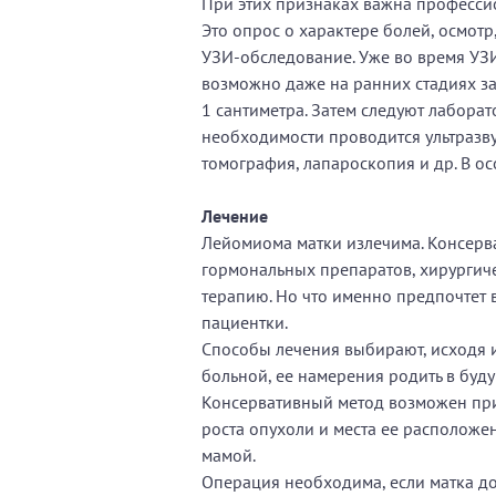
При этих признаках важна профессио
Это опрос о характере болей, осмотр
УЗИ-обследование. Уже во время УЗИ 
возможно даже на ранних стадиях з
1 сантиметра. Затем следуют лабора
необходимости проводится ультразв
томография, лапароскопия и др. В о
Лечение
Лейомиома матки излечима. Консерв
гормональных препаратов, хирурги
терапию. Но что именно предпочтет 
пациентки.
Способы лечения выбирают, исходя 
больной, ее намерения родить в буд
Консервативный метод возможен при
роста опухоли и места ее расположен
мамой.
Операция необходима, если матка до