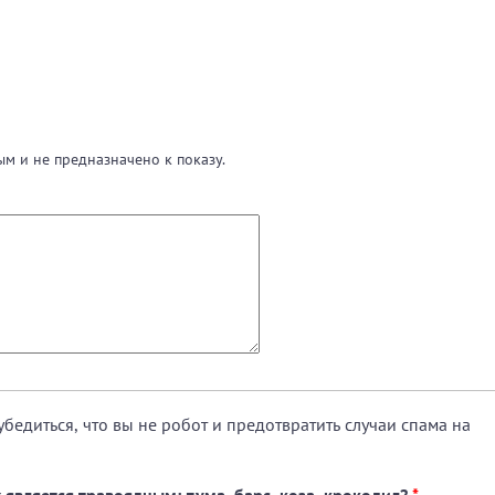
м и не предназначено к показу.
убедиться, что вы не робот и предотвратить случаи спама на
является травоядным: пума, барс, коза, крокодил?
*