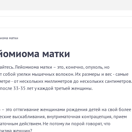
миома матки
ейомиома матки
айтесь. Лейомиома матки – это, конечно, опухоль, но
т собой узелки мышечных волокон. Их размеры и вес - самые
етре - от нескольких миллиметров до нескольких сантиметров.
после 33-35 лет у каждой третьей женщины.
 – это оттягивание женщинами рождения детей на свой более
ческие выскабливания, внутриматочная контрацепция, прием
аточным действием. Не потому ли порой говорят, что
еризма женщин?