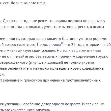
есть боли в животе и т. д.
. Два раза в год – не реже - женщины должны появляться у
но питаться, отдыхать, уметь гасить свои стрессы, в целом
ременность, которая заканчивается благополучными родами.
й возраст для этого. Первые
роды
— в 22 года, вторые — в 25
, что жизнь диктует свои условия. Но если ваша жизненная
 не оттягивайте это без весомых причин. А кормление грудью
оворожденного (а лучше и дольше!) не только укрепит
вье ребенка и его мамы, но приведет в норму содержание
ри.
т значение и грамотное применение противозачаточных
ся у женщин, особенно детородного возраста. И если ее не
ть злокачественную опухоль.