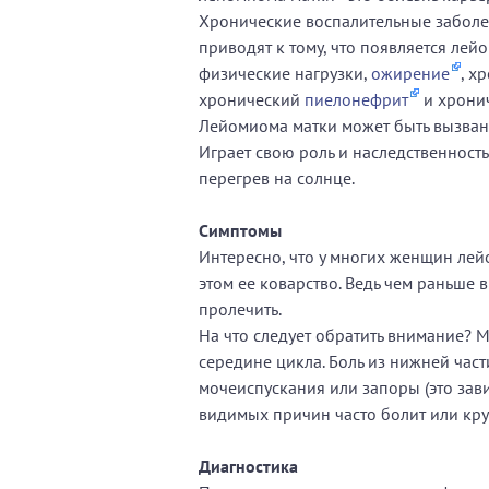
Хронические воспалительные заболе
приводят к тому, что появляется лей
физические нагрузки,
ожирение
, х
хронический
пиелонефрит
и хронич
Лейомиома матки может быть вызван
Играет свою роль и наследственнос
перегрев на солнце.
Симптомы
Интересно, что у многих женщин лей
этом ее коварство. Ведь чем раньше
пролечить.
На что следует обратить внимание? 
середине цикла. Боль из нижней част
мочеиспускания или запоры (это завис
видимых причин часто болит или круж
Диагностика