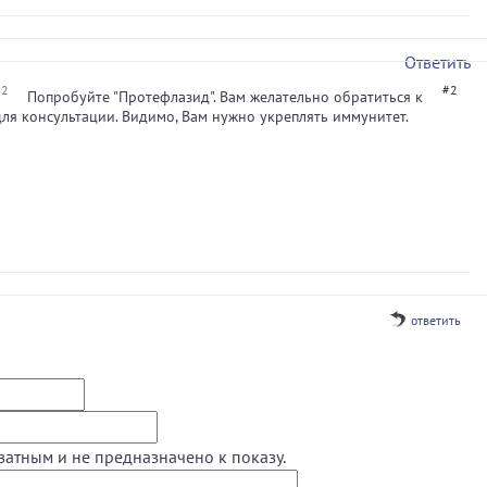
Ответить
42
#2
Попробуйте "Протефлазид". Вам желательно обратиться к
ля консультации. Видимо, Вам нужно укреплять иммунитет.
ответить
ватным и не предназначено к показу.