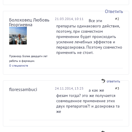
Ответить
21.03.2014, 10:11
#2
Болоховец Любовь
Все эти
Георгиевна
препараты одинакового действия,
поэтому, при совместном
применении будет происходить
усиление лечебных эффектов и
передозировка. Поэтому совместно
применять не стоит.
Провизор. Более двадцати лет
работы в фармации.
О специалисте
ответить
24.11.2014, 13:25
#3
floressambuci
а как же
фезам тогда? это же получается
совмещенное применение этих
двух препаратов?! и дозировка та
же