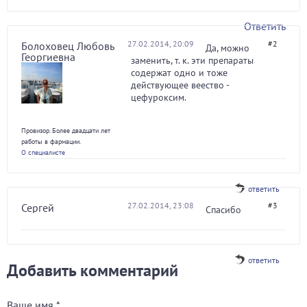
Ответить
27.02.2014, 20:09
#2
Болоховец Любовь
Да, можно
Георгиевна
заменить, т. к. эти препараты
содержат одно и тоже
действующее веество -
цефуроксим.
Провизор. Более двадцати лет
работы в фармации.
О специалисте
ответить
27.02.2014, 23:08
#3
Сергей
Спасибо
ответить
Добавить комментарий
Ваше имя
*