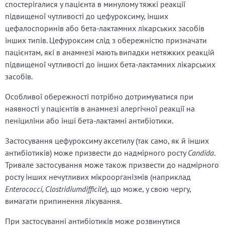
спостерігалися у пацієнта в минулому тяжкі реакції
підвищеної чутливості до цефуроксиму, інших
цефалоспоринів або бета-лактамних лікарських засобів
інших типів. Цефуроксим слід з обережністю призначати
пацієнтам, які в анамнезі мають випадки нетяжких реакцій
підвищеної чутливості до інших бета-лактамних лікарських
засобів.
Особливої обережності потрібно дотримуватися при
наявності у пацієнтів в анамнезі алергічної реакції на
пеніциліни або інші бета-лактамні антибіотики.
Застосування цефуроксиму аксетилу (так само, як й інших
антибіотиків) може призвести до надмірного росту
Candida
.
Тривале застосування може також призвести до надмірного
росту інших нечутливих мікроорганізмів (наприклад
Enterococci, Clostridiumdifficile
), що може, у свою чергу,
вимагати припинення лікування.
При застосуванні антибіотиків може розвинутися