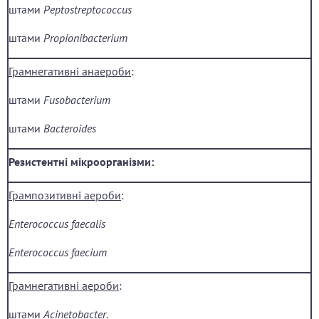
штами
Peptostreptococcus
штами
Propionibacterium
Г
рамнегативні
а
на
ероби
:
штами
Fusobacterium
штами
Bacteroides
Резистентні мікроорганізми:
Г
рампозитивні
аероби
:
Enterococcus faecalis
Enterococcus faecium
Г
рамнегативні
аероби
:
штами
Acinetobacter
.