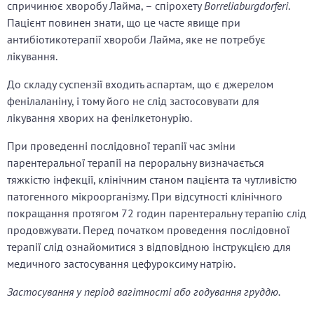
спричинює хворобу Лайма, – спірохету
Borreliaburgdorferi
.
Пацієнт повинен знати, що це часте явище при
антибіотикотерапії хвороби Лайма, яке не потребує
лікування.
До складу суспензії входить аспартам, що є джерелом
фенілаланіну, і тому його не слід застосовувати для
лікування хворих на фенілкетонурію.
При проведенні послідовної терапії час зміни
парентеральної терапії на пероральну визначається
тяжкістю інфекції, клінічним станом пацієнта та чутливістю
патогенного мікроорганізму. При відсутності клінічного
покращання протягом 72 годин парентеральну терапію слід
продовжувати. Перед початком проведення послідовної
терапії слід ознайомитися з відповідною інструкцією для
медичного застосування цефуроксиму натрію.
Застосування у період вагітності або годування груддю.