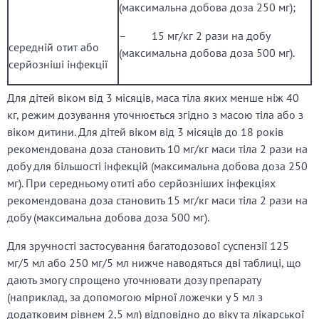
(максимальна добова доза 250 мг);
– 15 мг/кг 2 рази на добу
середній отит або
(максимальна добова доза 500 мг).
серйозніші інфекції
Для дітей віком від 3 місяців, маса тіла яких менше ніж 40
кг, режим дозування уточнюється згідно з масою тіла або з
віком дитини. Для дітей віком від 3 місяців до 18 років
рекомендована доза становить 10 мг/кг маси тіла 2 рази на
добу для більшості інфекцій (максимальна добова доза 250
мг). При середньому отиті або серйозніших інфекціях
рекомендована доза становить 15 мг/кг маси тіла 2 рази на
добу (максимальна добова доза 500 мг).
Для зручності застосування багатодозової суспензії 125
мг/5 мл або 250 мг/5 мл нижче наводяться дві таблиці, що
дають змогу спрощено уточнювати дозу препарату
(наприклад, за допомогою мірної ложечки у 5 мл з
додатковим рівнем 2,5 мл) відповідно до віку та лікарської