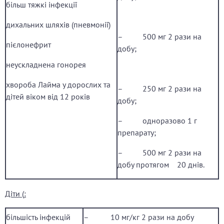
більш тяжкі інфекції
дихальних шляхів (пневмонії)
– 500 мг 2 рази на
пієлонефрит
добу;
неускладнена гонорея
хвороба Лайма у дорослих та
– 250 мг 2 рази на
дітей віком від 12 років
добу;
– одноразово 1 г
препарату;
– 500 мг 2 рази на
добу протягом 20 днів.
Діти
(
:
більшість інфекцій
– 10 мг/кг 2 рази на добу