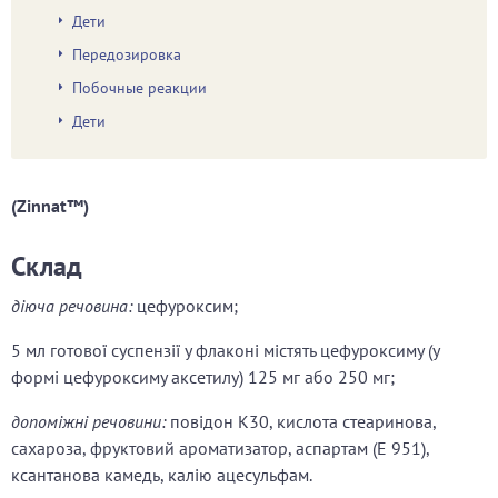
Дети
Передозировка
Побочные реакции
Дети
(Zinnat™)
Склад
діюча речовина:
цефуроксим;
5 мл готової суспензії у флаконі містять цефуроксиму (у
формі цефуроксиму аксетилу) 125 мг або 250 мг;
допоміжні речовини:
повідон К30, кислота стеаринова,
сахароза, фруктовий ароматизатор, аспартам (Е 951),
ксантанова камедь, калію ацесульфам.