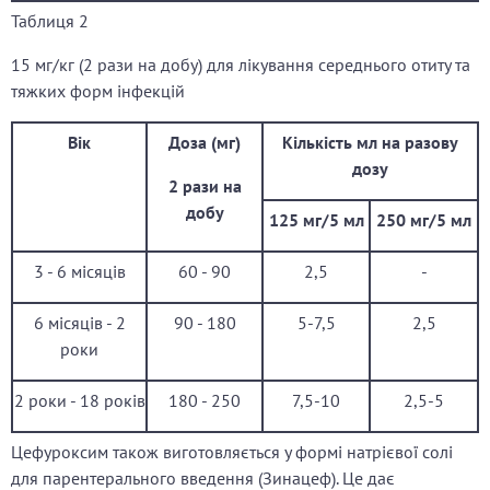
Таблиця 2
15 мг/кг (2 рази на добу) для лікування середнього отиту та
тяжких форм інфекцій
Вік
Доза (мг)
Кількість мл на разову
дозу
2 рази на
добу
125 мг
/5 мл
250 мг
/5 мл
3 - 6 місяців
60 - 90
2,5
-
6 місяців - 2
90 - 180
5-7,5
2,5
роки
2 роки - 18 років
180 - 250
7,5-10
2,5-5
Цефуроксим також виготовляється у формі натрієвої солі
для парентерального введення (Зинацеф). Це дає