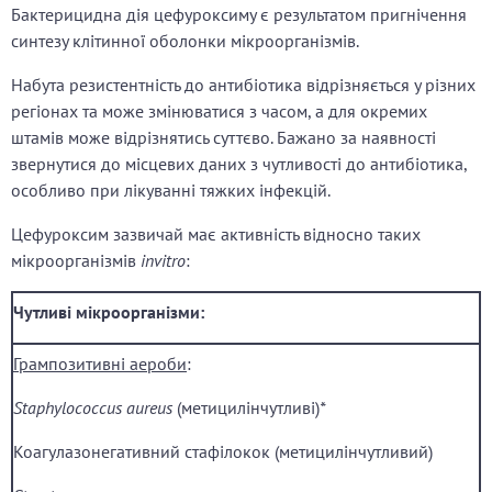
Бактерицидна дія цефуроксиму є результатом пригнічення
синтезу клітинної оболонки мікроорганізмів.
Набута резистентність до антибіотика відрізняється у різних
регіонах та може змінюватися з часом, а для окремих
штамів може відрізнятись суттєво. Бажано за наявності
звернутися до місцевих даних з чутливості до антибіотика,
особливо при лікуванні тяжких інфекцій.
Цефуроксим зазвичай має активність відносно таких
мікроорганізмів
invitro
:
Чутливі мікроорганізми:
Г
рампозитивні аероби
:
Staphylococcus
aureus
(метицилінчутливі)
*
Коагулазонегативний стафілокок
(метицилінчутливий)