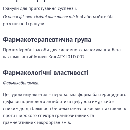
Гранули для приготування суспензії.
Основні фізико-хімічні властивості:
білі або майже білі
розсипчасті гранули.
Фармакотерапевтична група
Протимікробні засоби для системного застосування. Бета-
лактамні антибіотики. Код АТХ J01D С02.
Фармакологічні властивості
Фармакодинаміка.
Цефуроксиму аксетил – пероральна форма бактерицидного
цефалоспоринового антибіотика цефуроксиму, який є
стійким до дії більшості бета-лактамаз та виявляє активність
проти широкого спектра грампозитивних та
грамнегативних мікроорганізмів.