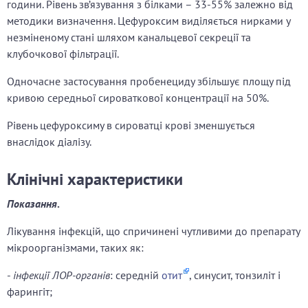
години. Рівень зв’язування з білками – 33-55% залежно від
методики визначення. Цефуроксим виділяється нирками у
незміненому стані шляхом канальцевої секреції та
клубочкової фільтрації.
Одночасне застосування пробенециду збільшує площу під
кривою середньої сироваткової концентрації на 50%.
Рівень цефуроксиму в сироватці крові зменшується
внаслідок діалізу.
Клінічні характеристики
Показання
.
Лікування інфекцій, що спричинені чутливими до препарату
мікроорганізмами, таких як:
-
інфекції ЛОР-органів
: середній
отит
, синусит, тонзиліт і
фарингіт;