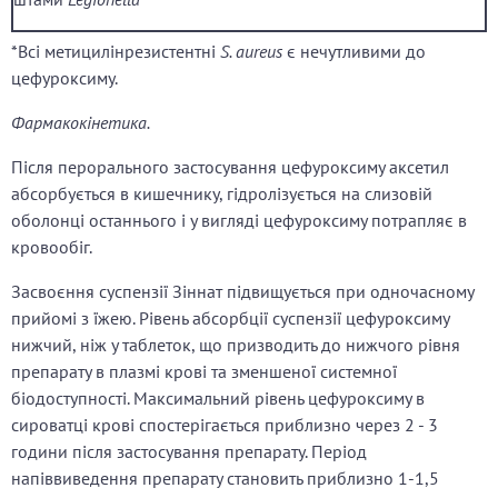
*Всі метицилінрезистентні
S. aureus
є нечутливими до
цефуроксиму.
Фармакокінетика.
Після перорального застосування цефуроксиму аксетил
абсорбується в кишечнику, гідролізується на слизовій
оболонці останнього і у вигляді цефуроксиму потрапляє в
кровообіг.
Засвоєння суспензії Зіннат підвищується при одночасному
прийомі з їжею. Рівень абсорбції суспензії цефуроксиму
нижчий, ніж у таблеток, що призводить до нижчого рівня
препарату в плазмі крові та зменшеної системної
біодоступності. Максимальний рівень цефуроксиму в
сироватці крові спостерігається приблизно через 2 - 3
години після застосування препарату. Період
напіввиведення препарату становить приблизно 1-1,5