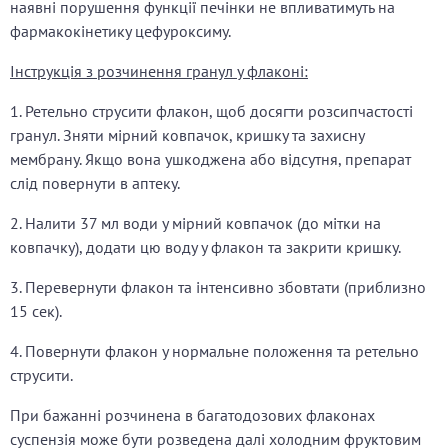
наявні порушення функції печінки не впливатимуть на
фармакокінетику цефуроксиму.
Інструкція з р
озчинення
гранул у флаконі
:
1. Ретельно струсити флакон, щоб досягти розсипчастості
гранул. Зняти мірний ковпачок, кришку та захисну
мембрану. Якщо вона ушкоджена або відсутня, препарат
слід повернути в аптеку.
2. Налити 37 мл води у мірний ковпачок (до мітки на
ковпачку), додати цю воду у флакон та закрити кришку.
3. Перевернути флакон та інтенсивно збовтати (приблизно
15 сек).
4. Повернути флакон у нормальне положення та ретельно
струсити.
При бажанні розчинена в багатодозових флаконах
суспензія може бути розведена далі холодним фруктовим