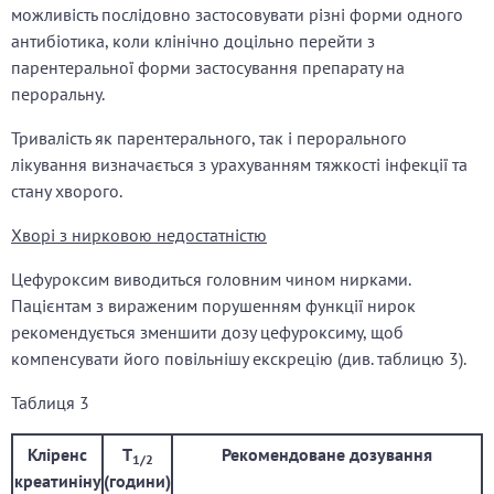
можливість послідовно застосовувати різні форми одного
антибіотика, коли клінічно доцільно перейти з
парентеральної форми застосування препарату на
пероральну.
Тривалість як парентерального, так і перорального
лікування визначається з урахуванням тяжкості інфекції та
стану хворого.
Хворі з нирковою недостатністю
Цефуроксим виводиться головним чином нирками.
Пацієнтам з вираженим порушенням функції нирок
рекомендується зменшити дозу цефуроксиму, щоб
компенсувати його повільнішу екскрецію (див. таблицю 3).
Таблиця 3
Кліренс
T
Рекомендоване дозування
1/2
креатиніну
(
години
)