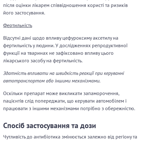
після оцінки лікарем співвідношення користі та ризиків
його застосування.
Фертильність
Відсутні дані щодо впливу цефуроксиму аксетилу на
фертильність у людини. У дослідженнях репродуктивної
функції на тваринах не зафіксовано впливу цього
лікарського засобу на фертильність.
Здатність впливати на швидкість реакції при керуванні
автотранспортом або іншими механізмами.
Оскільки препарат може викликати запаморочення,
пацієнтів слід попереджати, що керувати автомобілем і
працювати з іншими механізмами потрібно з обережністю.
Спосіб застосування та дози
Чутливість до антибіотика змінюється залежно від регіону та