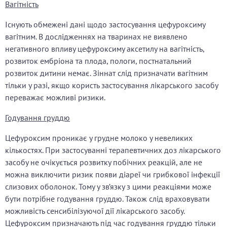
Вагітність
Існують обмежені дані щодо застосування цефуроксиму
вагітним. В дослідженнях на тваринах не виявлено
негативного впливу цефуроксиму аксетилу на вагітність,
розвиток ембріона та плода, пологи, постнатальний
розвиток дитини немає. Зіннат слід призначати вагітним
тільки у разі, якщо користь застосування лікарського засобу
переважає можливі ризики.
Годування груддю
Цефуроксим проникає у грудне молоко у невеликих
кількостях. При застосуванні терапевтичних доз лікарського
засобу не очікується розвитку побічних реакцій, але не
можна виключити ризик появи діареї чи грибкової інфекції
слизових оболонок. Тому у зв’язку з цими реакціями може
бути потрібне годування груддю. Також слід враховувати
можливість сенсибілізуючої дії лікарського засобу.
Цефуроксим призначають під час годування груддю тільки