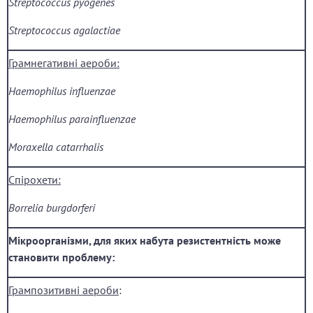
Streptococcus
pyogenes
Streptococcus
agalactiae
Г
рамнегативні
аероби
:
Haemophilus influenzae
Haemophilus parainfluenzae
Moraxella catarrhalis
Спірохети
:
Borrelia burgdorferi
Мікроорганізми, для яких набута резистентність може
становити проблему:
Г
рампозитивні
аероби
: