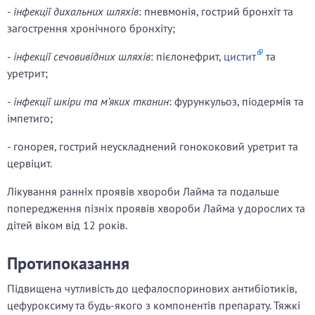
-
інфекції дихальних шляхів
: пневмонія, гострий бронхіт та
загострення хронічного бронхіту;
-
інфекції сечовивідних шляхів
: пієлонефрит,
цистит
та
уретрит;
-
інфекції шкіри та м’яких тканин
: фурункульоз, піодермія та
імпетиго;
- гонорея, гострий неускладнений гонококовий уретрит та
цервіцит.
Лікування ранніх проявів хвороби Лайма та подальше
попередження пізніх проявів хвороби Лайма у дорослих та
дітей віком від 12 років.
Протипоказання
Підвищена чутливість до цефалоспоринових антибіотиків,
цефуроксиму та будь-якого з компонентів препарату. Тяжкі