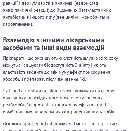
реакції гіперчутливості в анамнезі (наприклад
анафілактичні реакції) до будь-яких бета-лактамних
антибіотиків іншого типу (пеніциліни, монобактами і
карбапенеми).
Взаємодія з іншими лікарськими
засобами та інші види взаємодій
Препарати, що зменшують кислотність шлункового соку,
можуть зменшувати біодоступність Зіннату і мають
властивість зводити до мінімуму ефект прискорення
абсорбції препарату після вживання їжі.
Як і інші антибіотики, Зіннат може впливати на флору
кишечнику, внаслідок чого можливе зменшення
реабсорбції естрогенів та зниження ефективності
комбінованих пероральних контрацептивних засобів.
Оскільки при фероціанідному тесті може спостерігатися
псевдонегативний результат, для визначення рівня глюкози