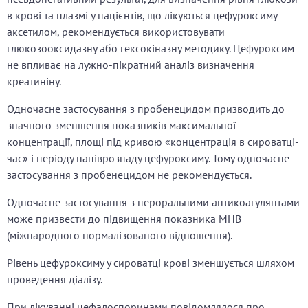
в крові та плазмі у пацієнтів, що лікуються цефуроксиму
аксетилом, рекомендується використовувати
глюкозооксидазну або гексокіназну методику. Цефуроксим
не впливає на лужно-пікратний аналіз визначення
креатиніну.
Одночасне застосування з пробенецидом призводить до
значного зменшення показників максимальної
концентрації, площі під кривою «концентрація в сироватці-
час» і періоду напіврозпаду цефуроксиму. Тому одночасне
застосування з пробенецидом не рекомендується.
Одночасне застосування з пероральними антикоагулянтами
може призвести до підвищення показника МНВ
(міжнародного нормалізованого відношення).
Рівень цефуроксиму у сироватці крові зменшується шляхом
проведення діалізу.
При лікуванні цефалоспоринами повідомлялося про