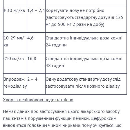
≥ 30 мл/хв
1,4 – 2,4
Корегувати дозу не потрібно
(застосовують стандартну дозу від 125
мг до 500 мг 2 рази на добу)
10-29 мл/
4,6
Стандартна індивідуальна доза кожні
хв
24 години
<10 мл/хв
16,8
Стандартна індивідуальна доза кожні
48 годин
Впродовж
2 – 4
Одну додаткову стандартну дозу слід
гемодіалізу
застосовувати після кожного діалізу
Хворі з печінковою недостатністю
Немає даних про застосування цього лікарського засобу
пацієнтам з порушенням функцій печінки. Цефуроксим
виводиться головним чином нирками, тому очікується, що