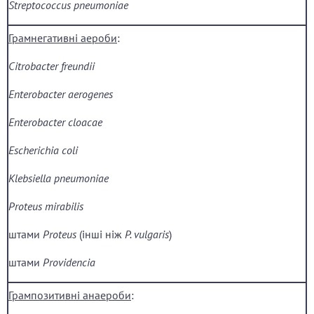
Streptococcus pneumoniae
Г
рам
негативні
аероби
:
Citrobacter freundii
Enterobacter aerogenes
Enterobacter cloacae
Escherichia coli
Klebsiella pneumoniae
Proteus mirabilis
штами
Proteus
(інші ніж
P. vulgaris
)
штами
Providencia
Г
рампозитивні а
на
ероби
: