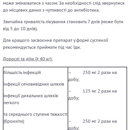
може змінюватися з часом. За необхідності слід звернутися
до місцевих даних з чутливості до антибіотика.
Звичайна тривалість лікування становить 7 днів (може бути
від 5 до 10 днів).
Для кращого засвоєння препарат у формі суспензії
рекомендується приймати під час їди.
Дорослі
та діти (≥ 40 кг)
:
більшість інфекцій
– 250 мг 2 рази на
добу;
інфекції сечовивідних шляхів
– 125 мг 2 рази на
інфекції дихальних шляхів
добу;
легкого
та середнього ступеня тяжкості
(бронхіти)
– 250 мг 2 рази на
добу;