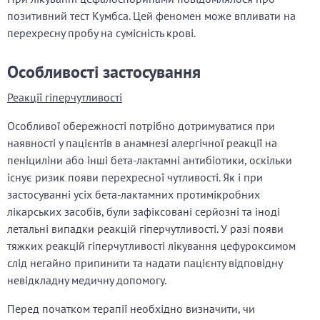
позитивний тест Кумбса. Цей феномен може впливати на
перехресну пробу на сумісність крові.
Особливості застосування
Реакції
гіпер
чутливості
Особливої обережності потрібно дотримуватися при
наявності у пацієнтів в анамнезі алергічної реакції на
пеніциліни або інші бета-лактамні антибіотики, оскільки
існує ризик появи перехресної чутливості. Як і при
застосуванні усіх бета-лактамних протимікробних
лікарських засобів, були зафіксовані серйозні та іноді
летальні випадки реакцій гіперчутливості. У разі появи
тяжких реакцій гіперчутливості лікування цефуроксимом
слід негайно припинити та надати пацієнту відповідну
невідкладну медичну допомогу.
Перед початком терапії необхідно визначити, чи