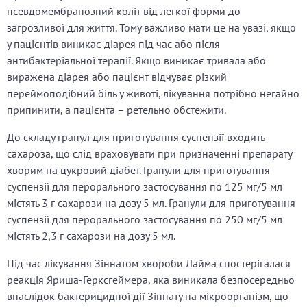
псевдомембранозний коліт від легкої форми до
загрозливої для життя. Тому важливо мати це на увазі, якщо
у пацієнтів виникає діарея під час або після
антибактеріальної терапії. Якщо виникає тривала або
виражена діарея або пацієнт відчуває різкий
переймоподібний біль у животі, лікування потрібно негайно
припинити, а пацієнта – ретельно обстежити.
До складу гранул для приготування суспензії входить
сахароза, що слід враховувати при призначенні препарату
хворим на цукровий діабет. Гранули для приготування
суспензії для перорального застосування по 125 мг/5 мл
містять 3 г сахарози на дозу 5 мл. Гранули для приготування
суспензії для перорального застосування по 250 мг/5 мл
містять 2,3 г сахарози на дозу 5 мл.
Під час лікування Зіннатом хвороби Лайма спостерігалася
реакція Яриша-Герксгеймера, яка виникала безпосередньо
внаслідок бактерицидної дії Зіннату на мікроорганізм, що