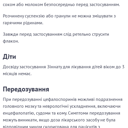
соком або молоком безпосередньо перед застосуванням.
Розчинену суспензію або гранули не можна змішувати з
гарячими рідинами.
Завжди перед застосуванням слід ретельно струсити
флакон.
Діти
Досвіду застосування Зіннату для лікування дітей віком до 3
місяців немає.
Передозування
При передозуванні цефалоспоринів можливі подразнення
головного мозку та неврологічні ускладнення, включаючи
енцефалопатію, судоми та кому. Симптоми передозування
можуть виникати, якщо доза лікарського засобу не була
відповідним чином скоригована для пацієнтів з