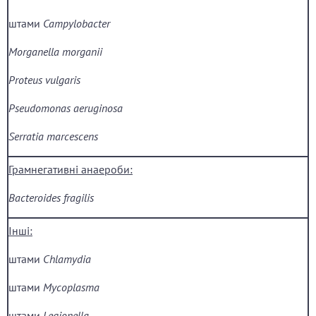
штами
Campylobacter
Morganella morganii
Proteus vulgaris
Pseudomonas aeruginosa
Serratia marcescens
Грамнегативні анаероби
:
Bacteroides fragilis
Інші
:
штами
Chlamydia
штами
Mycoplasma
штами
Legionella