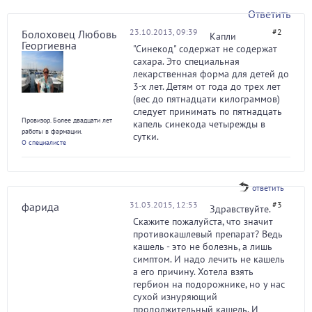
Ответить
23.10.2013, 09:39
#2
Болоховец Любовь
Капли
Георгиевна
"Синекод" содержат не содержат
сахара. Это специальная
лекарственная форма для детей до
3-х лет. Детям от года до трех лет
(вес до пятнадцати килограммов)
следует принимать по пятнадцать
Провизор. Более двадцати лет
капель синекода четырежды в
работы в фармации.
сутки.
О специалисте
ответить
31.03.2015, 12:53
#3
фарида
Здравствуйте.
Скажите пожалуйста, что значит
противокашлевый препарат? Ведь
кашель - это не болезнь, а лишь
симптом. И надо лечить не кашель
а его причину. Хотела взять
гербион на подорожнике, но у нас
сухой изнуряющий
продолжительный кашель. И