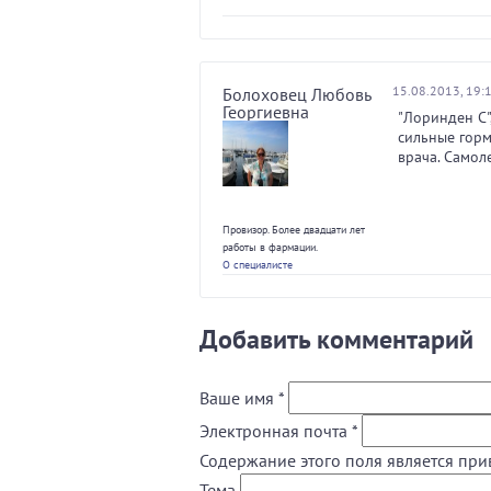
15.08.2013, 19:
Болоховец Любовь
Георгиевна
"Лоринден С",
сильные горм
врача. Самол
Провизор. Более двадцати лет
работы в фармации.
О специалисте
Добавить комментарий
Ваше имя
*
Электронная почта
*
Содержание этого поля является при
Тема