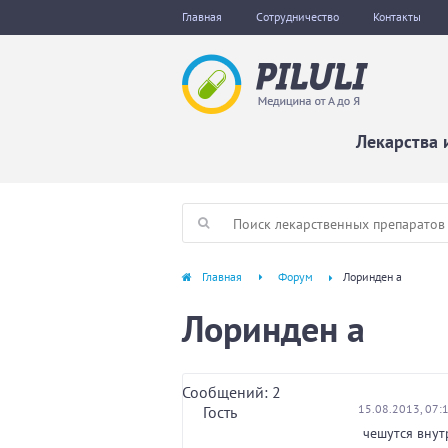
Главная
Сотрудничество
Контакты
Лекарства 
Главная
Форум
Лоринден а
Лоринден а
Сообщений: 2
15.08.2013, 07:
Гость
чешутся внут