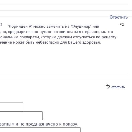
Ответить
13
#2
"Лоринден А" можно заменить на "Флуцинар" или
 но, предварительно нужно посоветоваться с врачом, т.к. это
ональные препараты, которые должны отпускаться по рецепту
ечение может быть небезопасно для Вашего здоровья.
ответить
ватным и не предназначено к показу.