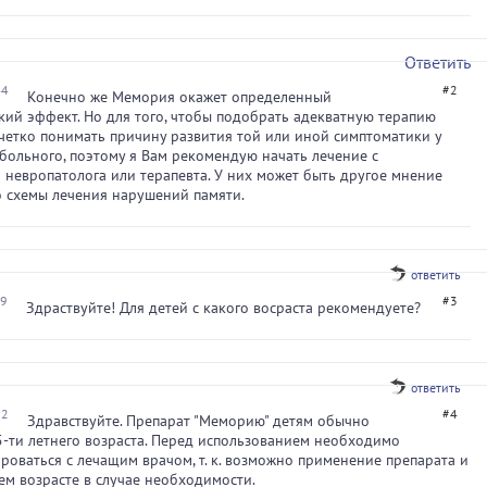
Ответить
44
#2
Конечно же Мемория окажет определенный
кий эффект. Но для того, чтобы подобрать адекватную терапию
етко понимать причину развития той или иной симптоматики у
больного, поэтому я Вам рекомендую начать лечение с
 невропатолога или терапевта. У них может быть другое мнение
 схемы лечения нарушений памяти.
ответить
29
#3
Здраствуйте! Для детей с какого восраста рекомендуете?
ответить
02
#4
Здравствуйте. Препарат "Меморию" детям обычно
5-ти летнего возраста. Перед использованием необходимо
роваться с лечащим врачом, т. к. возможно применение препарата и
ем возрасте в случае необходимости.