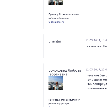
Провизор. Более двадцати лет
работы в фармации.
О специалисте
12.03.2017, 11:
Sherilin
из головы. П
12.03.2017, 20:
Болоховец Любовь
Георгиевна
лечение было
головного мо
микроциркуля
положительны
Провизор. Более двадцати лет
работы в фармации.