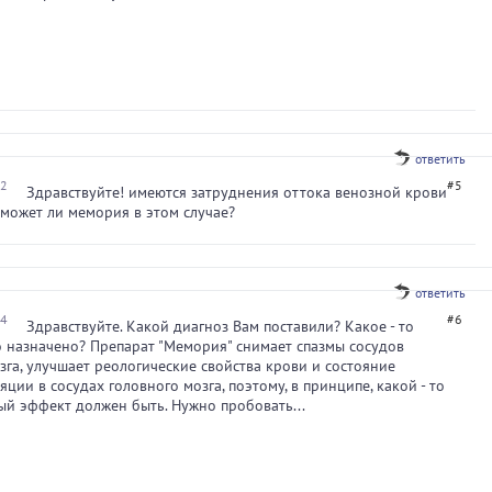
ответить
42
#5
Здравствуйте! имеются затруднения оттока венозной крови
оможет ли мемория в этом случае?
ответить
04
#6
Здравствуйте. Какой диагноз Вам поставили? Какое - то
 назначено? Препарат "Мемория" снимает спазмы сосудов
зга, улучшает реологические свойства крови и состояние
ции в сосудах головного мозга, поэтому, в принципе, какой - то
й эффект должен быть. Нужно пробовать...