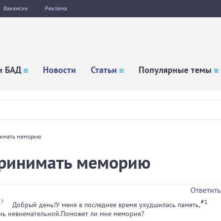
Вакансии
Реклама
и БАД
Новости
Статьи
Популярные темы
нимать меморию
принимать меморию
Ответить
07
#1
Добрый день!У меня в последнее время ухудшилась память,
ень невнемательной.Поможет ли мне мемория?