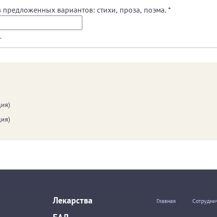
з предложенных вариантов: стихи, проза, поэма.
*
.
ия)
ия)
Лекарства
Главная
Сотрудни