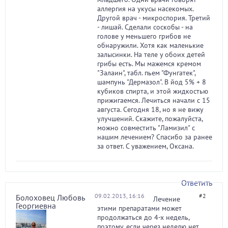
аллергия на укусы насекомых.
Другой врач - микроспория. Третий
- лишай. Сделали соскобы - на
голове у меньшего грибов не
обнаружили. Хотя как маленькие
залысинки. На теле у обоих детей
грибы есть. Мы мажемся кремом
"Залаин", табл. пьем "Фунгатек",
шампунь "Дермазол". В йод 5% + 8
кубиков спирта, и этой жидкостью
прижигаемся. Лечиться начали с 15
августа. Сегодня 18, но я не вижу
улучшений. Скажите, пожалуйста,
можно совместить "Ламизил" с
нашим лечением? Спасибо за ранее
за ответ. С уважением, Оксана.
Ответить
09.02.2013, 16:16
#2
Болоховец Любовь
Лечение
Георгиевна
этими препаратами может
продолжаться до 4-х недель,
поэтому, если через неделю нет