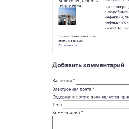
Болоховец Любовь
Георгиевна
после опера
анаэробными 
инфекций, пер
инфекции он 
эффекты, поэ
Провизор. Более двадцати лет
работы в фармации.
О специалисте
Добавить комментарий
Ваше имя
*
Электронная почта
*
Содержание этого поля является при
Тема
Комментарий
*