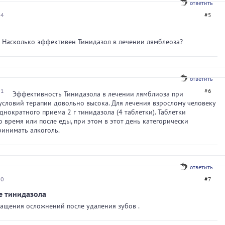
ответить
44
#5
 Насколько эффективен Тинидазол в лечении лямблеоза?
ответить
01
#6
Эффективность Тинидазола в лечении лямблиоза при
словий терапии довольно высока. Для лечения взрослому человеку
днократного приема 2 г тинидазола (4 таблетки). Таблетки
 время или после еды, при этом в этот день категорически
инимать алкоголь.
ответить
00
#7
 тинидазола
ащения осложнений после удаления зубов .