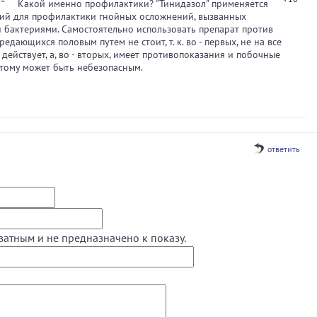
Какой именно профилактики? "Тинидазол" применяется
ций для профилактики гнойных осложнений, вызванных
бактериями. Самостоятельно использовать препарат против
едающихся половым путем не стоит, т. к. во - первых, не на все
действует, а, во - вторых, имеет противопоказания и побочные
тому может быть небезопасным.
ответить
ватным и не предназначено к показу.