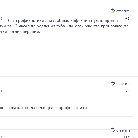
ответить
28
#8
Для профилактики анаэробных инфекций нужно принять
тки за 12 часов до удаления зуба или, если уже это произошло, то
етки после операции.
ответить
21
#9
ользовать тинидазол в целях профилактики
ответить
42
#10