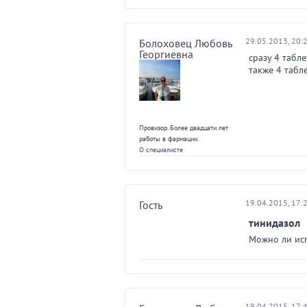
29.05.2013, 20:
Болоховец Любовь
Георгиевна
сразу 4 табле
также 4 табл
Провизор. Более двадцати лет
работы в фармации.
О специалисте
19.04.2015, 17:
Гость
тинидазол
Можно ли исп
19.04.2015, 17: