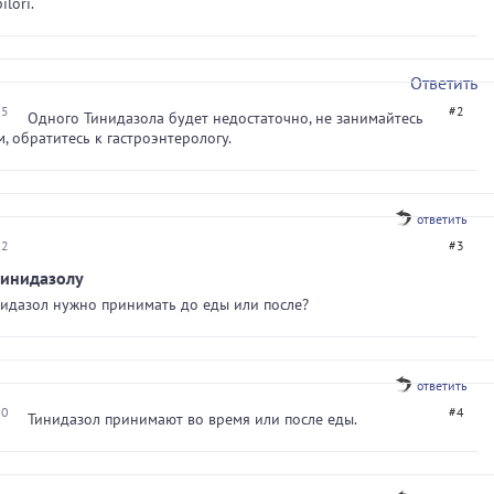
ilori.
Ответить
35
#2
Одного Тинидазола будет недостаточно, не занимайтесь
, обратитесь к гастроэнтерологу.
ответить
32
#3
тинидазолу
идазол нужно принимать до еды или после?
ответить
00
#4
Тинидазол принимают во время или после еды.