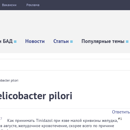
Вакансии
Реклама
и БАД
Новости
Статьи
Популярные темы
bacter pilori
icobacter pilori
Ответить
47
#1
Как принимать Tinidazol при язве малой кривизны желудка,
в августе, желудочное кровотечение, скорее всего по причине