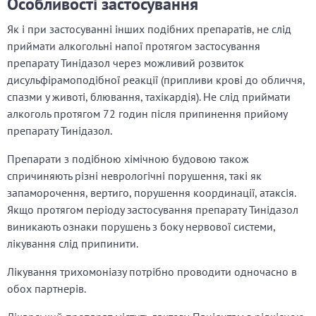
Особливості застосування
Як і при застосуванні інших подібних препаратів, не слід
приймати алкогольні напої протягом застосування
препарату Тинідазол через можливий розвиток
дисульфірамоподібної реакції (припливи крові до обличчя,
спазми у животі, блювання, тахікардія). Не слід приймати
алкоголь протягом 72 годин після припинення прийому
препарату Тинідазол.
Препарати з подібною хімічною будовою також
спричиняють різні неврологічні порушення, такі як
запаморочення, вертиго, порушення координації, атаксія.
Якщо протягом періоду застосування препарату Тинідазол
виникають ознаки порушень з боку нервової системи,
лікування слід припинити.
Лікування трихомоніазу потрібно проводити одночасно в
обох партнерів.