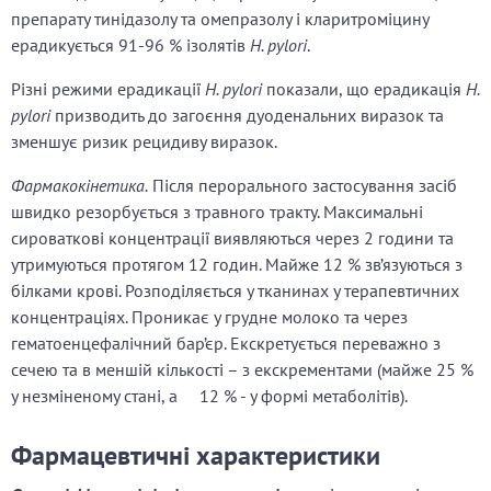
препарату тинідазолу та омепразолу і кларитроміцину
ерадикується 91-96 % ізолятів
H. pylori
.
Різні режими ерадикації
H. pylori
показали, що ерадикація
H.
pylori
призводить до загоєння дуоденальних виразок та
зменшує ризик рецидиву виразок.
Фармакокінетика.
Після перорального застосування засіб
швидко резорбується з травного тракту. Максимальні
сироваткові концентрації виявляються через 2 години та
утримуються протягом 12 годин. Майже 12 % зв’язуються з
білками крові. Розподіляється у тканинах у терапевтичних
концентраціях. Проникає у грудне молоко та через
гематоенцефалічний бар’єр. Екскретується переважно з
сечею та в меншій кількості – з екскрементами (майже 25 %
у незміненому стані, а 12 % - у формі метаболітів).
Фармацевтичні характеристики