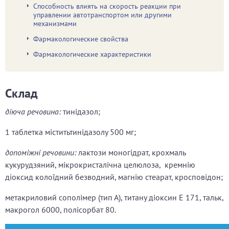
Способность влиять на скорость реакции при
управлении автотранспортом или другими
механизмами
Фармакологические свойства
Фармакологические характеристики
Склад
діюча речовина:
тинідазол;
1 таблетка міститьтинідазолу 500 мг;
допоміжні речовини:
лактози моногідрат, крохмаль
кукурудзяний, мікрокристалічна целюлоза, кремнію
діоксид колоїдний безводний, магнію стеарат, кросповідон;
метакриловий сополімер (тип А), титану діоксин E 171, тальк,
макрогол 6000, полісорбат 80.