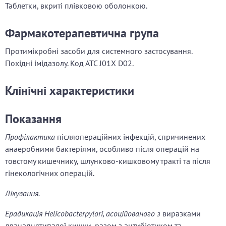
Таблетки, вкриті плівковою оболонкою.
Фармакотерапевтична група
Протимікробні засоби для системного застосування.
Похідні імідазолу. Код АТС J01X D02.
Клінічні характеристики
Показання
Профілактика
післяопераційних інфекцій, спричинених
анаеробними бактеріями, особливо після операцій на
товстому кишечнику, шлунково-кишковому тракті та після
гінекологічних операцій.
Лікування.
Ерадикація Helicobacterpylori, асоційованого з
виразками
дванадцятипалої кишки, разом з антибіотиком та