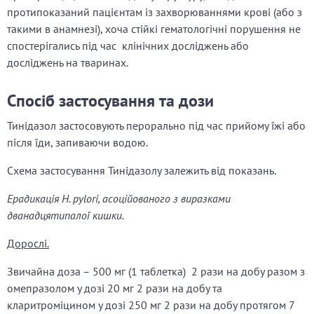
протипоказаний пацієнтам із захворюваннями крові (або з
такими в анамнезі), хоча стійкі гематологічні порушення не
спостерігались під час клінічних досліджень або
досліджень на тваринах.
Спосіб застосування та дози
Тинідазол застосовують перорально під час прийому їжі або
після їди, запиваючи водою.
Схема застосування Тинідазолу залежить від показань.
Ерадикація H. pylori, асоційованого з виразками
дванадцятипалої кишки.
Дорослі.
Звичайна доза – 500 мг (1 таблетка) 2 рази на добу разом з
омепразолом у дозі 20 мг 2 рази на добу та
кларитроміцином у дозі 250 мг 2 рази на добу протягом 7