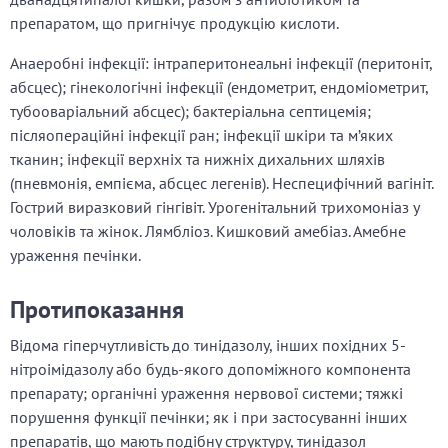
препаратом, що пригнічує продукцію кислоти.
Анаеробні інфекції: інтраперитонеальні інфекції (перитоніт,
абсцес); гінекологічні інфекції (ендометрит, ендоміометрит,
тубооваріальний абсцес); бактеріальна септицемія;
післяопераційні інфекції ран; інфекції шкіри та м’яких
тканин; інфекції верхніх та нижніх дихальних шляхів
(пневмонія, емпієма, абсцес легенів). Неспецифічний вагініт.
Гострий виразковий гінгівіт. Урогенітальний трихомоніаз у
чоловіків та жінок. Лямбліоз. Кишковий амебіаз. Амебне
ураження печінки.
Протипоказання
Відома гіперчутливість до тинідазолу, інших похідних 5-
нітроімідазолу або будь-якого допоміжного компонента
препарату; органічні ураження нервової системи; тяжкі
порушення функції печінки; як і при застосуванні інших
препаратів, що мають подібну структуру, тинідазол