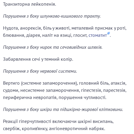
Транзиторна лейкопенія.
Порушення з боку шлунково-кишкового тракту.
Нудота, анорексія, біль у животі, металевий присмак у роті,
блювання, діарея, наліт на язиці, глосит,
стоматит
.
Порушення з боку нирок та сечовивідних шляхів.
Забарвлення сечі у темний колір.
Порушення з боку нервової системи.
Вертиго (системне запаморочення), головний біль, атаксія,
судоми, несистемне запаморочення, гіпестезія, парестезія,
периферична невропатія, порушення чутливості.
Порушення з боку шкіри та підшкірно-жирової клітковини.
Реакції гіперчутливості включаючи шкірні висипань,
свербіж, кропив’янку, ангіоневротичний набряк.