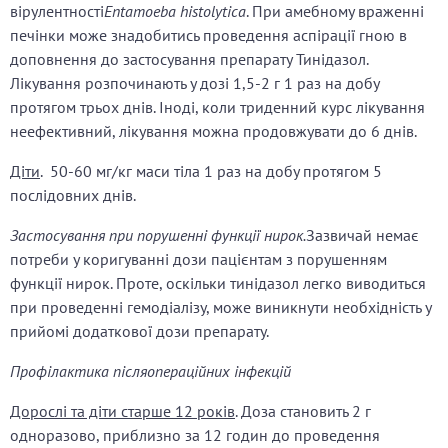
вірулентності
Entamoeba histolytica
. При амебному враженні
печінки може знадобитись проведення аспірації гною в
доповнення до застосування препарату Тинідазол.
Лікування розпочинають у дозі 1,5-
2 г 1 раз на добу
протягом трьох днів. Іноді, коли триденний курс лікування
неефективний, лікування можна продовжувати до 6 днів.
Діти
. 50-60 мг/кг маси тіла 1 раз на добу протягом 5
послідовних днів.
Застосування при порушенні функції нирок.
Зазвичай немає
потреби у коригуванні дози пацієнтам з порушенням
функції нирок. Проте, оскільки тинідазол легко виводиться
при проведенні гемодіалізу, може виникнути необхідність у
прийомі додаткової дози препарату.
Профілактика післяопераційних інфекцій
Дорослі та діти старше 12 років
. Доза становить
2 г
одноразово, приблизно за 12 годин до проведення