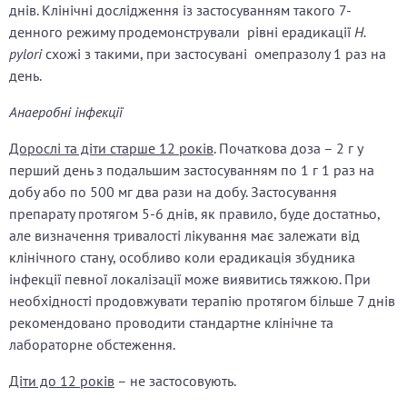
днів. Клінічні дослідження із застосуванням такого 7-
денного режиму продемонстрували рівні ерадикації
H.
pylori
схожі з такими, при застосувані омепразолу 1 раз на
день.
Анаеробні інфекції
Дорослі та діти старше 12 років
. Початкова доза –
2 г у
перший день з подальшим застосуванням по
1 г 1 раз на
добу або по 500 мг два рази на добу. Застосування
препарату протягом 5-6 днів, як правило, буде достатньо,
але визначення тривалості лікування має залежати від
клінічного стану, особливо коли ерадикація збудника
інфекції певної локалізації може виявитись тяжкою. При
необхідності продовжувати терапію протягом більше 7 днів
рекомендовано проводити стандартне клінічне та
лабораторне обстеження.
Діти до 12 років
– не застосовують.