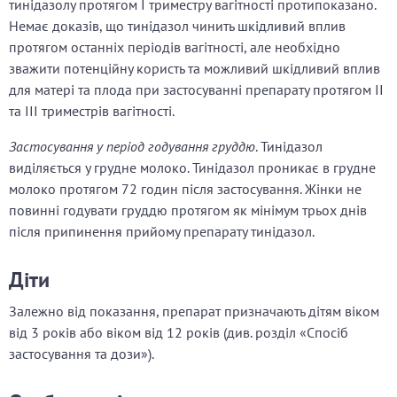
тинідазолу протягом І триместру вагітності протипоказано.
Немає доказів, що тинідазол чинить шкідливий вплив
протягом останніх періодів вагітності, але необхідно
зважити потенційну користь та можливий шкідливий вплив
для матері та плода при застосуванні препарату протягом ІІ
та ІІІ триместрів вагітності.
Застосування у період годування груддю
. Тинідазол
виділяється у грудне молоко. Тинідазол проникає в грудне
молоко протягом 72 годин після застосування. Жінки не
повинні годувати груддю протягом як мінімум трьох днів
після припинення прийому препарату тинідазол.
Діти
Залежно від показання, препарат призначають дітям віком
від 3 років або віком від 12 років (див. розділ «Спосіб
застосування та дози»).