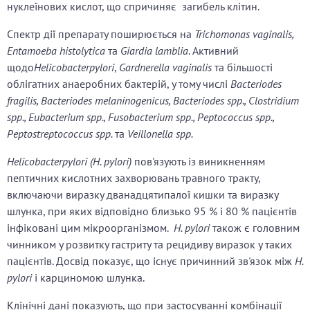
нуклеїнових кислот, що спричиняє загибель клітин.
Спектр дії препарату поширюється на
Trichomonas vaginalis,
Entamoeba histolytica
та
Giardia lamblia
. Активний
щодо
Helicobacterpylori
,
Gardnerella vaginalis
та більшості
облігатних анаеробних бактерій, у тому числі
Bacteriodes
fragilis, Bacteriodes melaninogenicus, Bacteriodes spp., Clostridium
spp., Eubacterium spp., Fusobacterium spp., Peptococcus spp.,
Peptostreptococcus spp.
та
Veillonella spp.
Helicobacterpylori (H. pylori)
пов'язують із виникненням
пептичних кислотних захворювань травного тракту,
включаючи виразку дванадцятипалої кишки та виразку
шлунка, при яких відповідно близько 95 % і 80 % пацієнтів
інфіковані цим мікроорганізмом.
H. pylori
також є головним
чинником у розвитку гастриту та рецидиву виразок у таких
пацієнтів. Досвід показує, що існує причинний зв'язок між
H.
pylori
і карциномою шлунка.
Клінічні дані показують, що при застосуванні комбінації