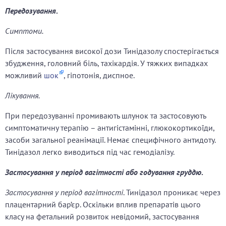
Передозування
.
Симптоми.
Після застосування високої дози Тинідазолу спостерігається
збудження, головний біль, тахікардія. У тяжких випадках
можливий
шок
, гіпотонія, диспное.
Лікування.
При передозуванні промивають шлунок та застосовують
симптоматичну терапію – антигістамінні, глюкокортикоїди,
засоби загальної реанімації. Немає специфічного антидоту.
Тинідазол легко виводиться під час гемодіалізу.
Застосування у період вагітності або годування груддю
.
Застосування у період вагітності
. Тинідазол проникає через
плацентарний бар’єр. Оскільки вплив препаратів цього
класу на фетальний розвиток невідомий, застосування