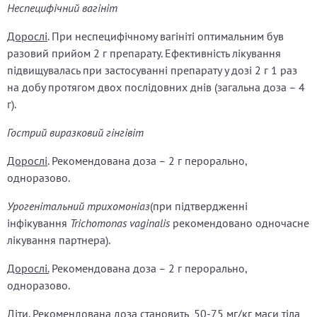
Неспецифічний вагініт
Дорослі
. При неспецифічному вагініті оптимальним був
разовий прийом
2 г препарату. Ефективність лікування
підвищувалась при застосуванні препарату у дозі
2 г 1 раз
на добу протягом двох послідовних днів (загальна доза –
4
г).
Гострий виразковий гінгівіт
Дорослі
. Рекомендована доза –
2 г перорально,
одноразово.
Урогенітальний трихомоніаз
(при підтвердженні
інфікування
Trichomonas vaginalis
рекомендовано одночасне
лікування партнера).
Дорослі.
Рекомендована доза –
2 г перорально,
одноразово.
Діти.
Рекомендована доза становить 50-75 мг/кг маси тіла