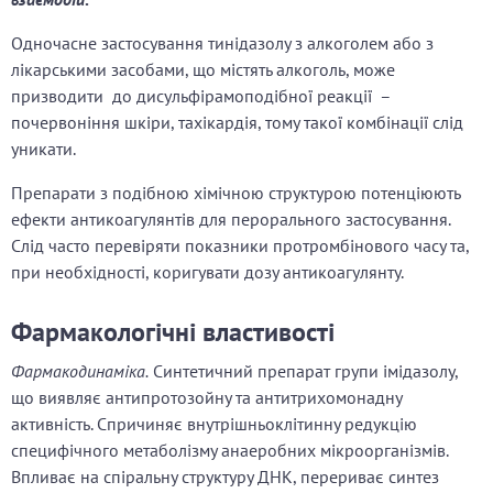
Одночасне застосування тинідазолу з алкоголем або з
лікарськими засобами, що містять алкоголь, може
призводити до дисульфірамоподібної реакції –
почервоніння шкіри, тахікардія, тому такої комбінації слід
уникати.
Препарати з подібною хімічною структурою потенціюють
ефекти антикоагулянтів для перорального застосування.
Слід часто перевіряти показники протромбінового часу та,
при необхідності, коригувати дозу антикоагулянту.
Фармакологічні властивості
Фармакодинаміка.
Синтетичний препарат групи імідазолу,
що виявляє антипротозойну та антитрихомонадну
активність. Спричиняє внутрішньоклітинну редукцію
специфічного метаболізму анаеробних мікроорганізмів.
Впливає на спіральну структуру ДНК, перериває синтез