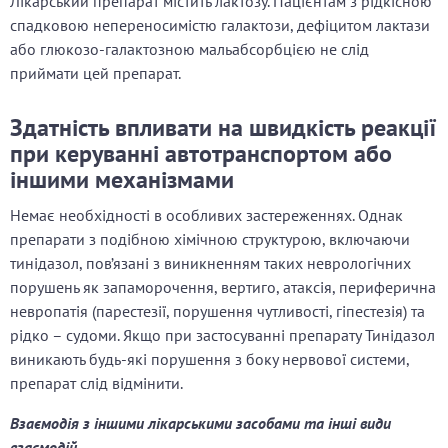
Лікарський препарат містить лактозу. Пацієнтам з рідкісною
спадковою непереносимістю галактози, дефіцитом лактази
або глюкозо-галактозною мальабсорбцією не слід
приймати цей препарат.
Здатність впливати на швидкість реакції
при керуванні автотранспортом або
іншими механізмами
Немає необхідності в особливих застереженнях. Однак
препарати з подібною хімічною структурою, включаючи
тинідазол, пов’язані з виникненням таких неврологічних
порушень як запаморочення, вертиго, атаксія, периферична
невропатія (парестезії, порушення чутливості, гіпестезія) та
рідко – судоми. Якщо при застосуванні препарату Тинідазол
виникають будь-які порушення з боку нервової системи,
препарат слід відмінити.
Взаємодія з іншими лікарськими засобами та інші види
взаємодій
.