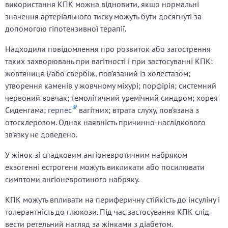
використання КПК можна відновити, якщо нормальні
значення артеріального тиску можуть бути досягнуті за
допомогою гіпотензивної терапії.
Надходили повідомлення про розвиток або загострення
таких захворювань при вагітності і при застосуванні КПК:
жовтяниця і/або свербіж, пов’язаний із холестазом;
утворення каменів у жовчному міхурі; порфірія; системний
червоний вовчак; гемолітичний уремічний синдром; хорея
Сиденгама;
герпес
вагітних; втрата слуху, пов’язана з
отосклерозом. Однак наявність причинно-наслідкового
зв’язку не доведено.
У жінок зі спадковим ангіоневротичним набряком
екзогенні естрогени можуть викликати або посилювати
симптоми ангіоневротиного набряку.
КПК можуть впливати на периферичну стійкість до інсуліну і
толерантність до глюкози. Під час застосування КПК слід
вести ретельний нагляд за жінками з діабетом.