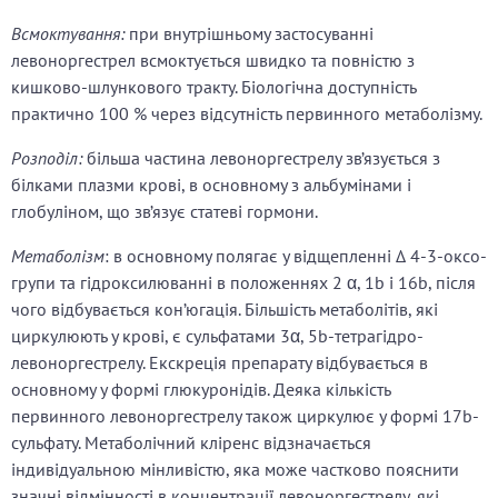
Всмоктування:
при внутрішньому застосуванні
левоноргестрел всмоктується швидко та повністю з
кишково-шлункового тракту. Біологічна доступність
практично 100 % через відсутність первинного метаболізму.
Розподіл:
більша частина левоноргестрелу зв’язується з
білками плазми крові, в основному з альбумінами і
глобуліном, що зв’язує статеві гормони.
Метаболізм
: в основному полягає у відщепленні ∆ 4-3-оксо-
групи та гідроксилюванні в положеннях 2 α, 1b і 16b, після
чого відбувається кон’югація. Більшість метаболітів, які
циркулюють у крові, є сульфатами 3α, 5b-тетрагідро-
левоноргестрелу. Екскреція препарату відбувається в
основному у формі глюкуронідів. Деяка кількість
первинного левоноргестрелу також циркулює у формі 17b-
сульфату. Метаболічний кліренс відзначається
індивідуальною мінливістю, яка може частково пояснити
значні відмінності в концентрації левоноргестрелу, які