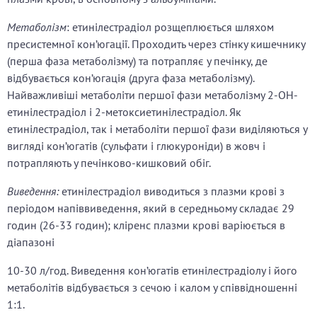
Метаболізм
: етинілестрадіол розщеплюється шляхом
пресистемної кон’югації. Проходить через стінку кишечнику
(перша фаза метаболізму) та потрапляє у печінку, де
відбувається кон’югація (друга фаза метаболізму).
Найважливіші метаболіти першої фази метаболізму 2-OH-
етинілестрадіол і 2-метоксиетинілестрадіол. Як
етинілестрадіол, так і метаболіти першої фази виділяються у
вигляді кон’югатів (сульфати і глюкуроніди) в жовч і
потрапляють у печінково-кишковий обіг.
Виведення:
етинілестрадіол виводиться з плазми крові з
періодом напіввиведення, який в середньому складає 29
годин (26-33 годин); кліренс плазми крові варіюється в
діапазоні
10-30 л/год. Виведення кон’югатів етинілестрадіолу і його
метаболітів відбувається з сечою і калом у співвідношенні
1:1.