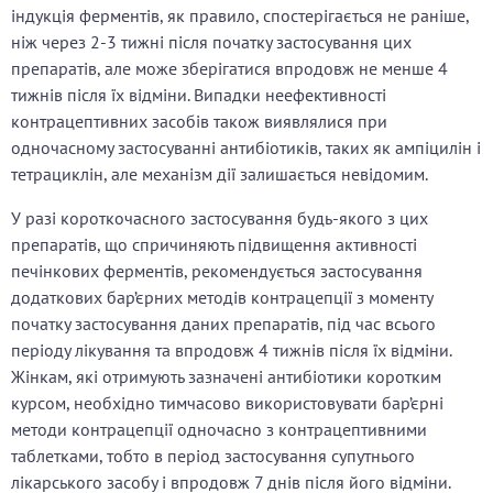
індукція ферментів, як правило, спостерігається не раніше,
ніж через 2-3 тижні після початку застосування цих
препаратів, але може зберігатися впродовж не менше 4
тижнів після їх відміни. Випадки неефективності
контрацептивних засобів також виявлялися при
одночасному застосуванні антибіотиків, таких як ампіцилін і
тетрациклін, але механізм дії залишається невідомим.
У разі короткочасного застосування будь-якого з цих
препаратів, що спричиняють підвищення активності
печінкових ферментів, рекомендується застосування
додаткових бар’єрних методів контрацепції з моменту
початку застосування даних препаратів, під час всього
періоду лікування та впродовж 4 тижнів після їх відміни.
Жінкам, які отримують зазначені антибіотики коротким
курсом, необхідно тимчасово використовувати бар’єрні
методи контрацепції одночасно з контрацептивними
таблетками, тобто в період застосування супутнього
лікарського засобу і впродовж 7 днів після його відміни.