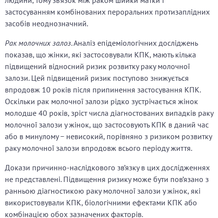
людини, тому зв’язок між раком шийки матки і
застосуванням комбінованих пероральних протизаплідних
засобів неоднозначний.
Рак молочних залоз
. Аналіз епідеміологічних досліджень
показав, що жінки, які застосовували КПК, мають кілька
підвищений відносний ризик розвитку раку молочної
залози. Цей підвищений ризик поступово знижується
впродовж 10 років після припинення застосування КПК.
Оскільки рак молочної залози рідко зустрічається жінок
молодше 40 років, зріст числа діагностованих випадків раку
молочної залози у жінок, що застосовують КПК в даний час
або в минулому − невисокий, порівняно з ризиком розвитку
раку молочної залози впродовж всього періоду життя.
Докази причинно-наслідкового зв’язку в цих дослідженнях
не представлені. Підвищення ризику може бути пов’язано з
ранньою діагностикою раку молочної залози у жінок, які
використовували КПК, біологічними ефектами КПК або
комбінацією обох зазначених факторів.