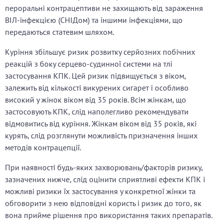
пероральні контрацептиви не захищають від зараження
ВІЛ-інфекцією (СНІДом) та іншими інфекціями, що
передаються статевим шляхом.
Куріння збільшує ризик розвитку серйозних побічних
реакцій з боку серцево-судинної системи на тлі
застосування КПК. Цей ризик підвищується з віком,
залежить від кількості викурених сигарет і особливо
високий у жінок віком від 35 років. Всім жінкам, що
застосовують КПК, слід наполегливо рекомендувати
відмовитись від куріння. Жінкам віком від 35 років, які
курять, слід розглянути можливість призначення інших
методів контрацепції.
При наявності будь-яких захворювань/факторів ризику,
зазначених нижче, слід оцінити сприятливі ефекти КПК і
можливі ризики їх застосування у конкретної жінки та
обговорити з нею відповідні користь і ризик до того, як
вона прийме рішення про використання таких препаратів.