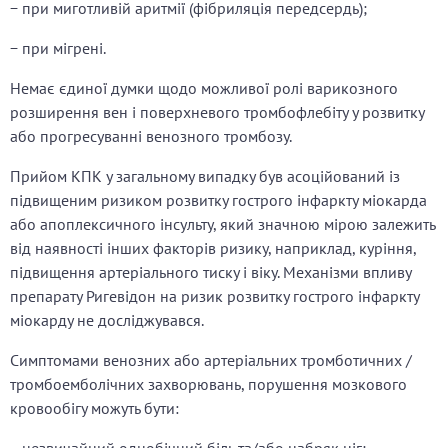
− при миготливій аритмії (фібриляція передсердь);
− при мігрені.
Немає єдиної думки щодо можливої ​​ролі варикозного
розширення вен і поверхневого тромбофлебіту у розвитку
або прогресуванні венозного тромбозу.
Прийом КПК у загальному випадку був асоційований із
підвищеним ризиком розвитку гострого інфаркту міокарда
або апоплексичного інсульту, який значною мірою залежить
від наявності інших факторів ризику, наприклад, куріння,
підвищення артеріального тиску і віку. Механізми впливу
препарату Ригевідон на ризик розвитку гострого інфаркту
міокарду не досліджувався.
Симптомами венозних або артеріальних тромботичних /
тромбоемболічних захворювань, порушення мозкового
кровообігу можуть бути: