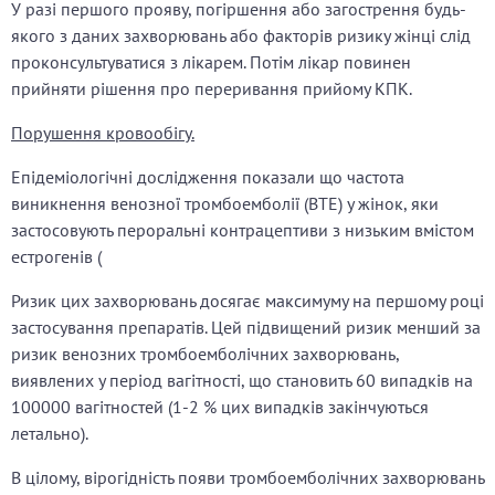
У разі першого прояву, погіршення або загострення будь-
якого з даних захворювань або факторів ризику жінці слід
проконсультуватися з лікарем. Потім лікар повинен
прийняти рішення про переривання прийому КПК.
Порушення кровообігу.
Епідеміологічні дослідження показали що частота
виникнення венозної тромбоемболії (ВТЕ) у жінок, яки
застосовують пероральні контрацептиви з низьким вмістом
естрогенів (
Ризик цих захворювань досягає максимуму на першому році
застосування препаратів. Цей підвищений ризик менший за
ризик венозних тромбоемболічних захворювань,
виявлених у період вагітності, що становить 60 випадків на
100000 вагітностей (1-2 % цих випадків закінчуються
летально).
В цілому, вірогідність появи тромбоемболічних захворювань