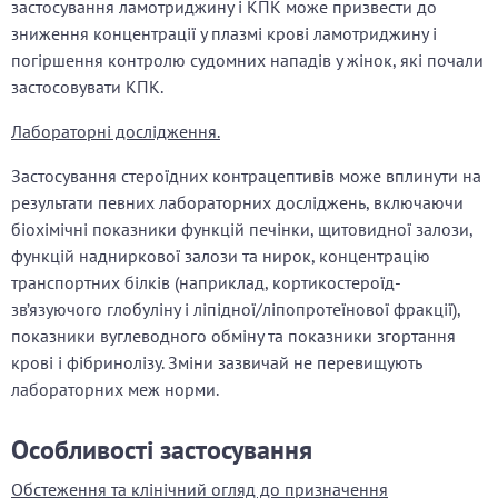
застосування ламотриджину і КПК може призвести до
зниження концентрації у плазмі крові ламотриджину і
погіршення контролю судомних нападів у жінок, які почали
застосовувати КПК.
Лабораторні дослідження.
Застосування стероїдних контрацептивів може вплинути на
результати певних лабораторних досліджень, включаючи
біохімічні показники функцій печінки, щитовидної залози,
функцій надниркової залози та нирок, концентрацію
транспортних білків (наприклад, кортикостероїд-
зв’язуючого глобуліну і ліпідної/ліпопротеїнової фракції),
показники вуглеводного обміну та показники згортання
крові і фібринолізу. Зміни зазвичай не перевищують
лабораторних меж норми.
Особливості застосування
Обстеження та клінічний огляд до призначення