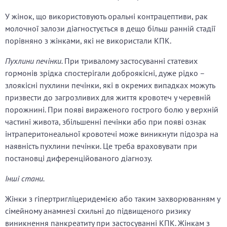
У жінок, що використовують оральні контрацептиви, рак
молочної залози діагностується в дещо більш ранній стадії
порівняно з жінками, які не використали КПК.
Пухлини печінки.
При тривалому застосуванні статевих
гормонів зрідка спостерігали доброякісні, дуже рідко –
злоякісні пухлини печінки, які в окремих випадках можуть
призвести до загрозливих для життя кровотеч у черевній
порожнині. При появі вираженого гострого болю у верхній
частині живота, збільшенні печінки або при появі ознак
інтраперитонеальної кровотечі може виникнути підозра на
наявність пухлини печінки. Це треба враховувати при
постановці диференційованого діагнозу.
Інші стани.
Жінки з гіпертригліцеридемією або таким захворюванням у
сімейному анамнезі схильні до підвищеного ризику
виникнення панкреатиту при застосуванні КПК. Жінкам з