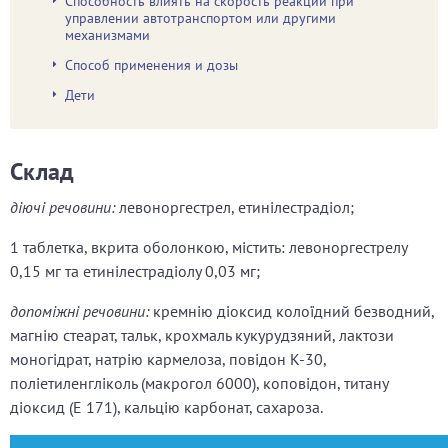
Способность влиять на скорость реакции при
управлении автотранспортом или другими
механизмами
Способ применения и дозы
Дети
Склад
діючі речовини:
левоноргестрел, етинілестрадіол;
1 таблетка, вкрита оболонкою, містить: левоноргестрелу
0,15 мг та етинілестрадіолу 0,03 мг;
допоміжні речовини:
кремнію діоксид колоїдний безводний,
магнію стеарат, тальк, крохмаль кукурудзяний, лактози
моногідрат, натрію кармелоза, повідон К-30,
поліетиленгліколь (макрогол 6000), коповідон, титану
діоксид (Е 171), кальцію карбонат, сахароза.