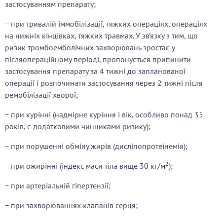
застосуванням препарату;
− при тривалій іммобілізації, тяжких операціях, операціях
на нижніх кінцівках, тяжких травмах. У зв’язку з тим, що
ризик тромбоемболічних захворювань зростає у
післяопераційному періоді, пропонується припинити
застосування препарату за 4 тижні до запланованої
операції і розпочинати застосування через 2 тижні після
ремобілізації хворої;
− при курінні (надмірне куріння і вік, особливо понад 35
років, є додатковими чинниками ризику);
− при порушенні обміну жирів (дисліпопротеїнемія);
2
− при ожирінні (індекс маси тіла вище 30 кг/м
);
− при артеріальній гіпертензії;
− при захворюваннях клапанів серця;