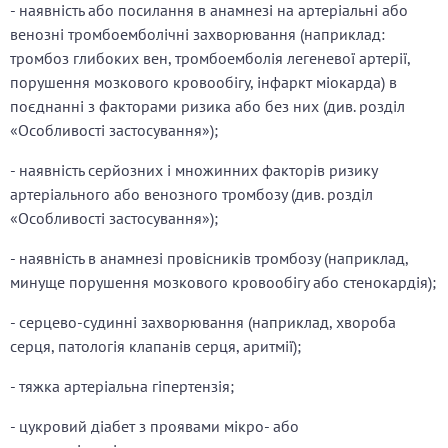
- наявність або посилання в анамнезі на артеріальні або
венозні тромбоемболічні захворювання (наприклад:
тромбоз глибоких вен, тромбоемболія легеневої артерії,
порушення мозкового кровообігу, інфаркт міокарда) в
поєднанні з факторами ризика або без них (див. розділ
«Особливості застосування»);
- наявність серйозних і множинних факторів ризику
артеріального або венозного тромбозу (див. розділ
«Особливості застосування»);
- наявність в анамнезі провісників тромбозу (наприклад,
минуще порушення мозкового кровообігу або стенокардія);
- серцево-судинні захворювання (наприклад, хвороба
серця, патологія клапанів серця, аритмії);
- тяжка артеріальна гіпертензія;
- цукровий діабет з проявами мікро- або