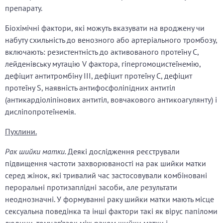
препарату.
Біохімічні фактори, які можуть вказувати на вроджену чи
набуту схильність до венозного або артеріального тромбозу,
включають: резистентність до активованого протеїну С,
лейденівську мутацію V фактора, гіпергомоцистеїнемію,
дефіцит антитромбіну III, дефіцит протеїну С, дефіцит
протеїну S, наявність антифосфоліпідних антитіл
(антикардіоліпінових антитіл, вовчакового антикоагулянту) і
дисліпопротеїнемія.
Пухлини.
Рак шийки матки.
Деякі дослідження реєстрували
підвищення частоти захворюваності на рак шийки матки
серед жінок, які тривалий час застосовували комбіновані
пероральні протизаплідні засоби, але результати
неоднозначні. У формуванні раку шийки матки мають місце
сексуальна поведінка та інші фактори такі як вірус папіломи