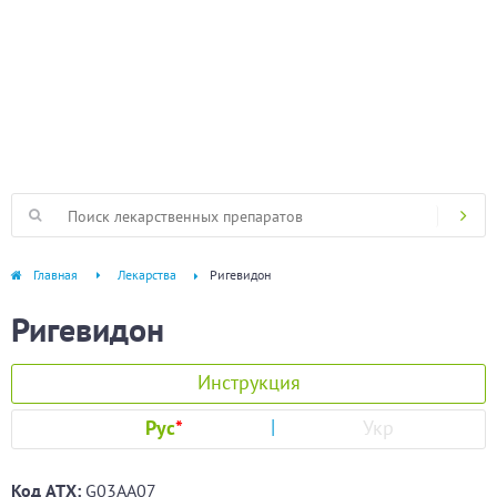
Главная
Лекарства
Ригевидон
Ригевидон
Инструкция
Рус
*
Укр
Код ATХ:
G03AA07