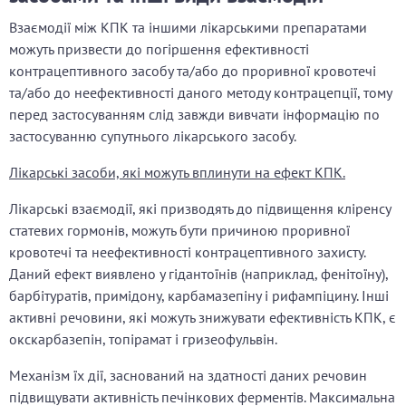
Взаємодії між КПК та іншими лікарськими препаратами
можуть призвести до погіршення ефективності
контрацептивного засобу та/або до проривної кровотечі
та/або до неефективності даного методу контрацепції, тому
перед застосуванням слід завжди вивчати інформацію по
застосуванню супутнього лікарського засобу.
Лікарські засоби, які можуть вплинути на ефект КПК.
Лікарські взаємодії, які призводять до підвищення кліренсу
статевих гормонів, можуть бути причиною проривної
кровотечі та неефективності контрацептивного захисту.
Даний ефект виявлено у гідантоїнів (наприклад, фенітоїну),
барбітуратів, примідону, карбамазепіну і рифампіцину. Інші
активні речовини, які можуть знижувати ефективність КПК, є
окскарбазепін, топірамат і гризеофульвін.
Механізм їх дії, заснований на здатності даних речовин
підвищувати активність печінкових ферментів. Максимальна