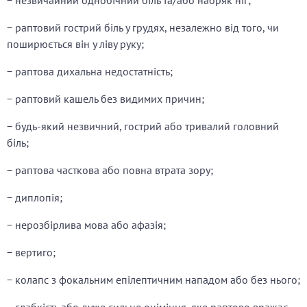
− незвичайний однобічний біль та/або набряк ніг;
− раптовий гострий біль у грудях, незалежно від того, чи
поширюється він у ліву руку;
− раптова дихальна недостатність;
− раптовий кашель без видимих ​​причин;
− будь-який незвичний, гострий або тривалий головний
біль;
− раптова часткова або повна втрата зору;
− диплопія;
− нерозбірлива мова або афазія;
− вертиго;
− колапс з фокальним епілептичним нападом або без нього;