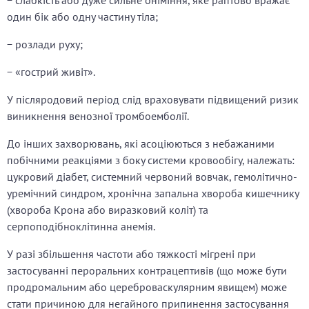
− слабкість або дуже сильне оніміння, яке раптово вражає
один бік або одну частину тіла;
− розлади руху;
− «гострий живіт».
У післяродовий період слід враховувати підвищений ризик
виникнення венозної тромбоемболії.
До інших захворювань, які асоціюються з небажаними
побічними реакціями з боку системи кровообігу, належать:
цукровий діабет, системний червоний вовчак, гемолітично-
уремічний синдром, хронічна запальна хвороба кишечнику
(хвороба Крона або виразковий коліт) та
серпоподібноклітинна анемія.
У разі збільшення частоти або тяжкості мігрені при
застосуванні пероральних контрацептивів (що може бути
продромальним або цереброваскулярним явищем) може
стати причиною для негайного припинення застосування