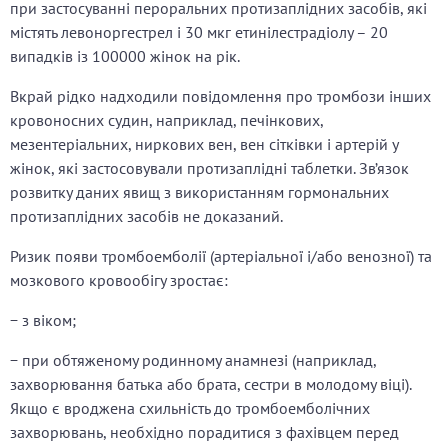
при застосуванні пероральних протизаплідних засобів, які
містять левоноргестрел і 30 мкг етинілестрадіолу – 20
випадків із 100000 жінок на рік.
Вкрай рідко надходили повідомлення про тромбози інших
кровоносних судин, наприклад, печінкових,
мезентеріальних, ниркових вен, вен сітківки і артерій у
жінок, які застосовували протизаплідні таблетки. Зв’язок
розвитку даних явищ з використанням гормональних
протизаплідних засобів не доказаний.
Ризик появи тромбоемболії (артеріальної і/або венозної) та
мозкового кровообігу зростає:
− з віком;
− при обтяженому родинному анамнезі (наприклад,
захворювання батька або брата, сестри в молодому віці).
Якщо є вроджена схильність до тромбоемболічних
захворювань, необхідно порадитися з фахівцем перед