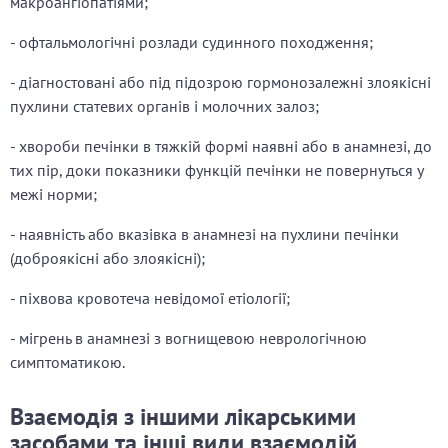
макроангіопатіями;
- офтальмологічні розлади судинного походження;
- діагностовані або під підозрою гормонозалежні злоякісні
пухлини статевих органів і молочних залоз;
- хвороби печінки в тяжкій формі наявні або в анамнезі, до
тих пір, доки показники функцій печінки не повернуться у
межі норми;
- наявність або вказівка в анамнезі на пухлини печінки
(доброякісні або злоякісні);
- піхвова кровотеча невідомої етіології;
- мігрень в анамнезі з вогнищевою неврологічною
симптоматикою.
Взаємодія з іншими лікарськими
засобами та інші види взаємодій