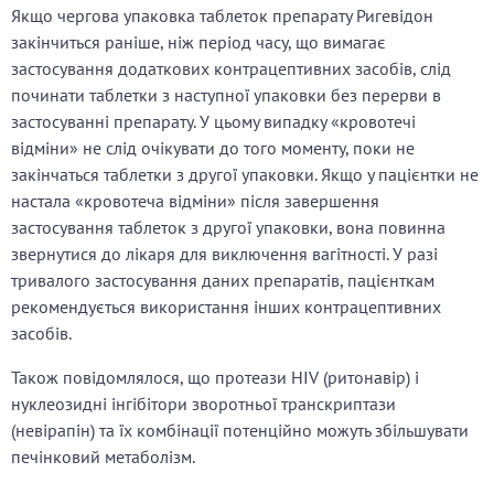
Якщо чергова упаковка таблеток препарату Ригевідон
закінчиться раніше, ніж період часу, що вимагає
застосування додаткових контрацептивних засобів, слід
починати таблетки з наступної упаковки без перерви в
застосуванні препарату. У цьому випадку «кровотечі
відміни» не слід очікувати до того моменту, поки не
закінчаться таблетки з другої упаковки. Якщо у пацієнтки не
настала «кровотеча відміни» після завершення
застосування таблеток з другої упаковки, вона повинна
звернутися до лікаря для виключення вагітності. У разі
тривалого застосування даних препаратів, пацієнткам
рекомендується використання інших контрацептивних
засобів.
Також повідомлялося, що протеази HIV (ритонавір) і
нуклеозидні інгібітори зворотньої транскриптази
(невірапін) та їх комбінації потенційно можуть збільшувати
печінковий метаболізм.