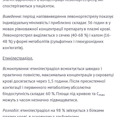
спостерігаються у пацієнток.
Виведення:
період напіввиведення левоноргестрелу показує
індивідуальну мінливість і приблизно складає 36 годин в у
мовах рівноважної концентрації препарату в плазмі крові.
Левоноргестрел виділяється з сечею (40-68 %) і калом (16-
48 %) у формі метаболітів (сульфатних і глюкуронідних
кон’югатів).
Етинілестрадіол.
Всмоктування:
етинілестрадіол всмоктується швидко і
практично повністю, максимальна концентрація у сироватці
крові досягається через 1,5 години. Після пресистемної
кон’югації і первинного метаболізму абсолютна
біодоступність складає 60 %. Площа під кривою та С
max
можуть з часом незначно підвищуватися.
Розподіл
: етинілестрадіол на 98 % зв’язується з білками
плазми крові, в основному з альбумінами.