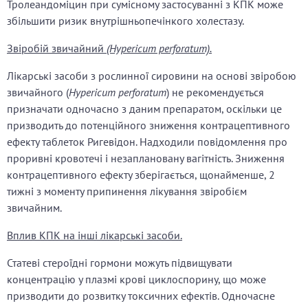
Тролеандоміцин при сумісному застосуванні з КПК може
збільшити ризик внутрішньопечінкого холестазу.
Звіробій звичайний
(Hypericum perforatum).
Лікарські засоби з рослинної сировини на основі звіробою
звичайного (
Hypericum perforatum
) не рекомендується
призначати одночасно з даним препаратом, оскільки це
призводить до потенційного зниження контрацептивного
ефекту таблеток Ригевідон. Надходили повідомлення про
проривні кровотечі і незаплановану вагітність. Зниження
контрацептивного ефекту зберігається, щонайменше, 2
тижні з моменту припинення лікування звіробієм
звичайним.
Вплив КПК на інші лікарські засоби.
Статеві стероїдні гормони можуть підвищувати
концентрацію у плазмі крові циклоспорину, що може
призводити до розвитку токсичних ефектів. Одночасне