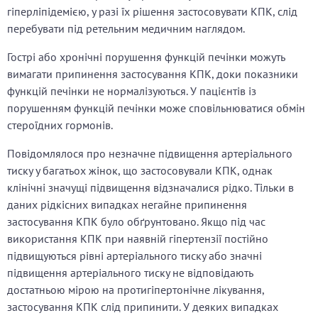
гіперліпідемією, у разі їх рішення застосовувати КПК, слід
перебувати під ретельним медичним наглядом.
Гострі або хронічні порушення функцій печінки можуть
вимагати припинення застосування КПК, доки показники
функцій печінки не нормалізуються. У пацієнтів із
порушенням функцій печінки може сповільнюватися обмін
стероїдних гормонів.
Повідомлялося про незначне підвищення артеріального
тиску у багатьох жінок, що застосовували КПК, однак
клінічні значущі підвищення відзначалися рідко. Тільки в
даних рідкісних випадках негайне припинення
застосування КПК було обґрунтовано. Якщо під час
використання КПК при наявній гіпертензії постійно
підвищуються рівні артеріального тиску або значні
підвищення артеріального тиску не відповідають
достатньою мірою на протигіпертонічне лікування,
застосування КПК слід припинити. У деяких випадках