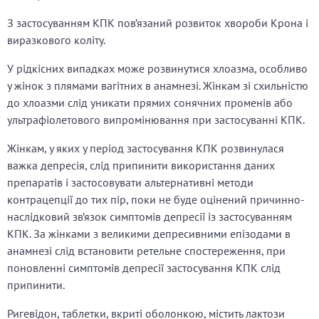
З застосуванням КПК пов’язаний розвиток хвороби Крона і
виразкового коліту.
У рідкісних випадках може розвинутися хлоазма, особливо
у жінок з плямами вагітних в анамнезі. Жінкам зі схильністю
до хлоазми слід уникати прямих сонячних променів або
ультрафіолетового випромінювання при застосуванні КПК.
Жінкам, у яких у період застосування КПК розвинулася
важка депресія, слід припинити використання даних
препаратів і застосовувати альтернативні методи
контрацепції до тих пір, поки не буде оцінений причинно-
наслідковий зв’язок симптомів депресії із застосуванням
КПК. За жінками з великими депресивними епізодами в
анамнезі слід встановити ретельне спостереження, при
поновленні симптомів депресії застосування КПК слід
припинити.
Ригевідон, таблетки, вкриті оболонкою, містить лактози