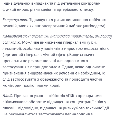
індивідуальних випадках та під ретельним контролем
функції нирок, рівня калію та артеріального тиску.
Естрамустин.
Підвищується ризик виникнення побічних
реакцій, таких як ангіоневротичний набряк (ангіоедема).
Калійзберігаючі діуретики (наприклад триамтерен, амілорид),
солі калію.
Можливе виникнення гіперкаліємії (у т. ч.
летальної), особливо у пацієнтів з нирковою недостатністю
(адитивний гіперкаліємічний ефект). Вищезазначені
препарати не рекомендовані для одночасного
застосування з периндоприлом. Однак, якщо одночасне
призначення вищезазначених речовин є необхідним, їх
слід застосовувати з обережністю та проводити частий
моніторинг калію плазми крові.
Літій.
При застосуванні інгібіторів АПФ з препаратами
літіюможливе оборотне підвищення концентрації літію у
плазмі і, відповідно, підвищення ризику його токсичної дії.
Не рекомендується застосовувати периндоприл з