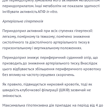
Дія периндоприлу зумовлена його активним метаболітом
периндоприлатом. Інші метаболіти не показали здатності
інгібувати активність АПФ
in vitro
.
Артеріальна гіпертензія
Периндоприл активний при всіх ступенях гіпертензії:
легкому, помірному та тяжкому; помічено зниження
систолічного та діастолічного артеріального тиску в
горизонтальному і вертикальному положеннях.
Периндоприл знижує периферичний судинний опір, що
призводить до зниження артеріального тиску. Внаслідок
цього відбувається збільшення периферичного кровотоку
без впливу на частоту серцевих скорочень.
Як правило, підвищується нирковий кровотік, тоді як
швидкість клубочкової фільтрації (ШКФ) зазвичай не
змінюється.
Максимальна гіпотензивна дія припадає на період від 4 до