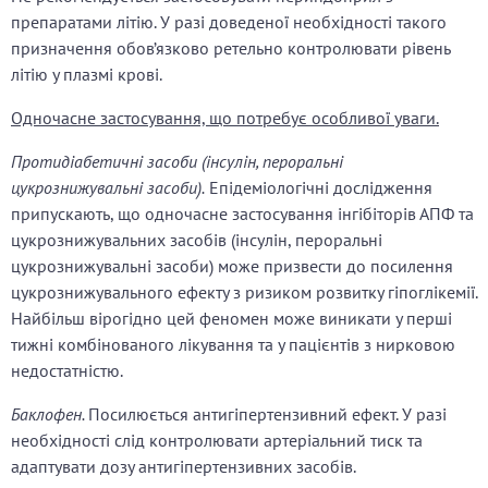
препаратами літію. У разі доведеної необхідності такого
призначення обов’язково ретельно контролювати рівень
літію у плазмі крові.
Одночасне застосування, що потребує особливої уваги.
Протидіабетичні засоби (інсулін, пероральні
цукрознижувальні засоби).
Епідеміологічні дослідження
припускають, що одночасне застосування інгібіторів АПФ та
цукрознижувальних засобів (інсулін, пероральні
цукрознижувальні засоби) може призвести до посилення
цукрознижувального ефекту з ризиком розвитку гіпоглікемії.
Найбільш вірогідно цей феномен може виникати у перші
тижні комбінованого лікування та у пацієнтів з нирковою
недостатністю.
Баклофен.
Посилюється антигіпертензивний ефект. У разі
необхідності слід контролювати артеріальний тиск та
адаптувати дозу антигіпертензивних засобів.