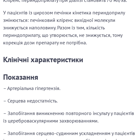
Кліренс периндоприлату при діалізі становить 70 мл/хв.
У пацієнтів із цирозом печінки кінетика периндоприлу
змінюється: печінковий кліренс вихідної молекули
знижується наполовину. Разом із тим, кількість
периндоприлату, що утворюється, не знижується, тому
корекція дози препарату не потрібна.
Клінічні характеристики
Показання
– Артеріальна гіпертензія.
– Серцева недостатність.
– Запобігання виникненню повторного інсульту у пацієнтів
із цереброваскулярними захворюваннями.
– Запобігання серцево-судинним ускладненням у пацієнтів