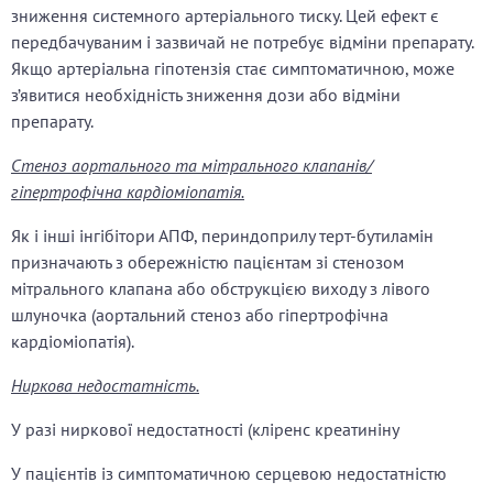
зниження системного артеріального тиску. Цей ефект є
передбачуваним і зазвичай не потребує відміни препарату.
Якщо артеріальна гіпотензія стає симптоматичною, може
з’явитися необхідність зниження дози або відміни
препарату.
Стеноз аортального та мітрального клапанів/
гіпертрофічна кардіоміопатія.
Як і інші інгібітори АПФ, периндоприлу терт-бутиламін
призначають з обережністю пацієнтам зі стенозом
мітрального клапана або обструкцією виходу з лівого
шлуночка (аортальний стеноз або гіпертрофічна
кардіоміопатія).
Ниркова недостатність.
У разі ниркової недостатності (кліренс креатиніну
У пацієнтів із симптоматичною серцевою недостатністю