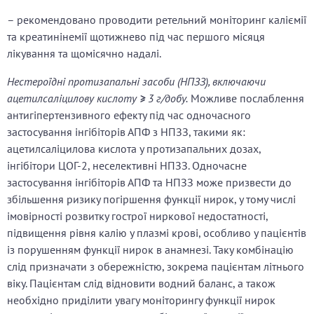
– рекомендовано проводити ретельний моніторинг каліємії
та креатинінемії щотижнево під час першого місяця
лікування та щомісячно надалі.
Нестероїдні протизапальні засоби (НПЗЗ), включаючи
ацетилсаліцилову кислоту
≥
3 г/добу.
Можливе послаблення
антигіпертензивного ефекту під час одночасного
застосування інгібіторів АПФ з НПЗЗ, такими як:
ацетилсаліцилова кислота у протизапальних дозах,
інгібітори ЦОГ‑2, неселективні НПЗЗ. Одночасне
застосування інгібіторів АПФ та НПЗЗ може призвести до
збільшення ризику погіршення функції нирок, у тому числі
імовірності розвитку гострої ниркової недостатності,
підвищення рівня калію у плазмі крові, особливо у пацієнтів
із порушенням функції нирок в анамнезі. Таку комбінацію
слід призначати з обережністю, зокрема пацієнтам літнього
віку. Пацієнтам слід відновити водний баланс, а також
необхідно приділити увагу моніторингу функції нирок