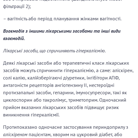
фільтрації 2);
– вагітність або період планування жінками вагітності.
Взаємодія з іншими лікарськими засобами та інші види
взаємодій.
Лікарські засоби, що спричиняють гіперкаліємію.
Деякі лікарські засоби або терапевтичні класи лікарських
засобів можуть спричинити гіперкаліємію, а саме: аліскірен,
солі калію, калійзберігаючі діуретики, інгібітори АПФ,
антагоністи рецепторів ангіотензину ІІ, нестероїдні
протизапальні засоби, гепарини, імуносупресори, такі як
циклоспорин або такролімус, триметоприм. Одночасний
прийом вказаних лікарських засобів підвищує ризик
виникнення гіперкаліємії.
Протипоказано одночасне застосування периндоприлу з
аліскіреном
пацієнтам, хворим на цукровий діабет, або