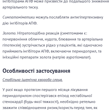
інгібіторами АПФ може призвести до подальшого зниження
артеріального тиску.
Симпатоміметики
можуть послабляти антигіпертензивну
дію інгібіторів АПФ.
Золото.
Нітратоподібна реакція (симптомами є:
почервоніння обличчя, нудота, блювання та артеріальна
гіпотензія) зустрічається рідко у пацієнтів, які одночасно
приймають інгібітори АПФ, включаючи периндоприл, та
ін’єкційні препарати золота (натрію ауротіомалат).
Особливості застосування
Стабільна ішемічна хвороба серця.
У разі якщо протягом першого місяця лікування
периндоприлом спостерігався епізод нестабільної
стенокардії (будь-якої тяжкості), необхідно ретельно
зважити співвідношення ризик/користь перед тим, як