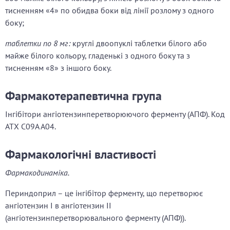
тисненням «4» по обидва боки від лінії розлому з одного
боку;
таблетки по 8 мг:
круглі двоопуклі таблетки білого або
майже білого кольору, гладенькі з одного боку та з
тисненням «8» з іншого боку.
Фармакотерапевтична група
Iнгiбiтори ангiотензинперетворюючого ферменту (АПФ). Код
АТХ C09A A04.
Фармакологічні властивості
Фармакодинаміка.
Периндоприл – це інгібітор ферменту, що перетворює
ангіотензин I в ангіотензин II
(ангіотензинперетворювального ферменту (АПФ)).