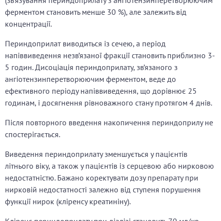
(зв’язування периндоприлату з ангіотензинперетворюючим
ферментом становить менше 30 %), але залежить від
концентрації.
Периндоприлат виводиться із сечею, а період
напіввиведення незв’язаної фракції становить приблизно 3-
5 годин. Дисоціація периндоприлату, зв’язаного з
ангіотензинперетворюючим ферментом, веде до
ефективного періоду напіввиведення, що дорівнює 25
годинам, і досягнення рівноважного стану протягом 4 днів.
Після повторного введення накопичення периндоприлу не
спостерігається.
Виведення периндоприлату зменшується у пацієнтів
літнього віку, а також у пацієнтів із серцевою або нирковою
недостатністю. Бажано коректувати дозу препарату при
нирковій недостатності залежно від ступеня порушення
функції нирок (кліренсу креатиніну).