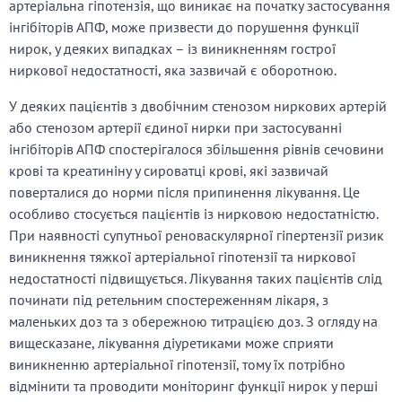
артеріальна гіпотензія, що виникає на початку застосування
інгібіторів АПФ, може призвести до порушення функції
нирок, у деяких випадках – із виникненням гострої
ниркової недостатності, яка зазвичай є оборотною.
У деяких пацієнтів з двобічним стенозом ниркових артерій
або стенозом артерії єдиної нирки при застосуванні
інгібіторів АПФ спостерігалося збільшення рівнів сечовини
крові та креатиніну у сироватці крові, які зазвичай
поверталися до норми після припинення лікування. Це
особливо стосується пацієнтів із нирковою недостатністю.
При наявності супутньої реноваскулярної гіпертензії ризик
виникнення тяжкої артеріальної гіпотензії та ниркової
недостатності підвищується. Лікування таких пацієнтів слід
починати під ретельним спостереженням лікаря, з
маленьких доз та з обережною титрацією доз. З огляду на
вищесказане, лікування діуретиками може сприяти
виникненню артеріальної гіпотензії, тому їх потрібно
відмінити та проводити моніторинг функції нирок у перші