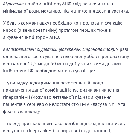
діуретика
прийомінгібітору АПФ слід розпочинати з
мінімальної дози, можливо, після зниження дози діуретика.
У будь-якому випадку необхідно контролювати функцію
нирок (рівень креатиніну) протягом перших тижнів
лікування інгібітором АПФ.
Калійзберігаючі діуретики (еплеренон, спіронолактон).
У разі
одночасного застосування еплеренону або спіронолактону
в дозах від 12,5 мг до 50 мг на добу з низькими дозами
інгібітору АПФ необхідно мати на увазі, що:
– у випадку недотримання рекомендацій щодо
призначення даної комбінації існує ризик виникнення
гіперкаліємії (можливо летальної) під час лікування
пацієнтів з серцевою недостатністю ІІ-ІV класу за NYHA та
фракцією викиду
– перед призначенням такої комбінації слід впевнитися у
відсутності гіперкаліємії та ниркової недостатності;