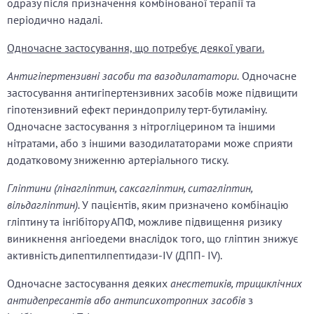
одразу після призначення комбінованої терапії та
періодично надалі.
Одночасне застосування, що потребує деякої уваги.
Антигіпертензивні засоби та вазодилататори.
Одночасне
застосування антигіпертензивних засобів може підвищити
гіпотензивний ефект периндоприлу терт-бутиламіну.
Одночасне застосування з нітрогліцерином та іншими
нітратами, або з іншими вазодилататорами може сприяти
додатковому зниженню артеріального тиску.
Гліптини (лінагліптин, саксагліптин, ситагліптин,
вільдагліптин).
У пацієнтів, яким призначено комбінацію
гліптину та інгібітору АПФ, можливе підвищення ризику
виникнення ангіоедеми внаслідок того, що гліптин знижує
активність дипептилпептидази-ІV (ДПП- ІV).
Одночасне застосування деяких
анестетиків, трициклічних
антидепресантів або антипсихотропних засобів
з