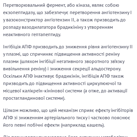
Перетворювальний фермент, або кіназа, являє собою
екзопептидазу, що забезпечує перетворення ангіотензину I
у вазоконстриктор ангіотензин II, а також призводить до
розпаду вазодилататора брадикініну з утворенням
неактивного гептапептиду.
Інгібіція АПФ призводить до зниження рівня ангіотензину II
у плазмі, що спричиняє підвищення активності реніну
плазми (шляхом інгібіції негативного зворотного зв’язку
вивільнення реніну) і зниження секреції альдостерону.
Оскільки АПФ інактивує брадикінін, інгібіція АПФ також
призводить до підвищення активності циркулюючої та
місцевої калікреїн-кінінової системи (а отже, до активації
простагландинової системи).
Цілком можливо, що цей механізм сприяє ефекту інгібіторів
АПФ зі зниженням артеріального тиску і частково пояснює
його певні побічні ефекти (наприклад кашель).