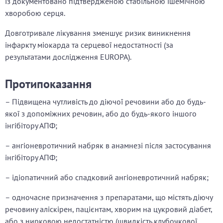
із документовано підтвердженою стабільною ішемічною
хворобою серця.
Довготривале лікування зменшує ризик виникнення
інфаркту міокарда та серцевої недостатності (за
результатами дослідження EUROPA).
Протипоказання
– Підвищена чутливість до діючої речовини або до будь-
якої з допоміжних речовин, або до будь-якого іншого
інгібітору АПФ;
– ангіоневротичний набряк в анамнезі після застосування
інгібітору АПФ;
– ідіопатичний або спадковий ангіоневротичний набряк;
– одночасне призначення з препаратами, що містять діючу
речовину аліскірен, пацієнтам, хворим на цукровий діабет,
або з нирковою недостатністю (швидкість клубочкової