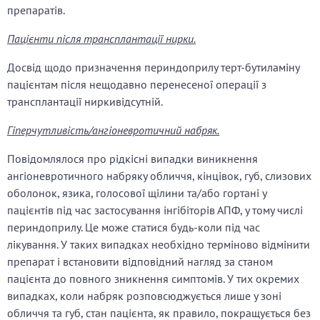
препаратів.
Пацієнти після трансплантації нирки.
Досвід щодо призначення периндоприлу терт-бутиламіну
пацієнтам після нещодавно перенесеної операції з
трансплантації ниркивідсутній.
Гіперчутливість/ангіоневротичний набряк.
Повідомлялося про рідкісні випадки виникнення
ангіоневротичного набряку обличчя, кінцівок, губ, слизових
оболонок, язика, голосової щілини та/або гортані у
пацієнтів під час застосування інгібіторів АПФ, у тому числі
периндоприлу. Це може статися будь-коли під час
лікування. У таких випадках необхідно терміново відмінити
препарат і встановити відповідний нагляд за станом
пацієнта до повного зникнення симптомів. У тих окремих
випадках, коли набряк розповсюджується лише у зоні
обличчя та губ, стан пацієнта, як правило, покращується без