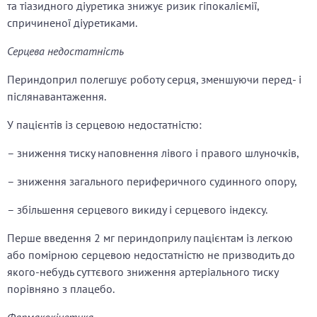
та тіазидного діуретика знижує ризик гіпокаліємії,
спричиненої діуретиками.
Серцева недостатність
Периндоприл полегшує роботу серця, зменшуючи перед- і
післянавантаження.
У пацієнтів із серцевою недостатністю:
– зниження тиску наповнення лівого і правого шлуночків,
– зниження загального периферичного судинного опору,
– збільшення серцевого викиду і серцевого індексу.
Перше введення 2 мг периндоприлу пацієнтам із легкою
або помірною серцевою недостатністю не призводить до
якого-небудь суттєвого зниження артеріального тиску
порівняно з плацебо.