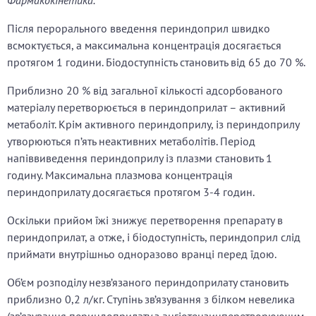
Фармакокінетика.
Після перорального введення периндоприл швидко
всмоктується, а максимальна концентрація досягається
протягом 1 години. Біодоступність становить від 65 до 70 %.
Приблизно 20 % від загальної кількості адсорбованого
матеріалу перетворюється в периндоприлат – активний
метаболіт. Крім активного периндоприлу, із периндоприлу
утворюються п’ять неактивних метаболітів. Період
напіввиведення периндоприлу із плазми становить 1
годину. Максимальна плазмова концентрація
периндоприлату досягається протягом 3-4 годин.
Оскільки прийом їжі знижує перетворення препарату в
периндоприлат, а отже, і біодоступність, периндоприл слід
приймати внутрішньо одноразово вранці перед їдою.
Об’єм розподілу незв’язаного периндоприлату становить
приблизно 0,2 л/кг. Cтупінь зв’язування з білком невелика