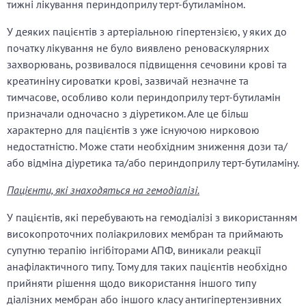
тижні лікування периндоприлу терт-бутиламіном.
У деяких пацієнтів з артеріальною гіпертензією, у яких до
початку лікування не було виявлено реноваскулярних
захворювань, розвивалося підвищення сечовини крові та
креатиніну сироватки крові, зазвичай незначне та
тимчасове, особливо коли периндоприлу терт-бутиламін
призначали одночасно з діуретиком. Але це більш
характерно для пацієнтів з уже існуючою нирковою
недостатністю. Може стати необхідним зниження дози та/
або відміна діуретика та/або периндоприлу терт-бутиламіну.
Пацієнти, які знаходяться на гемодіалізі.
У пацієнтів, які перебувають на гемодіалізі з використанням
високопроточних поліакрилових мембран та приймають
супутню терапію інгібіторами АПФ, виникали реакції
анафілактичного типу. Тому для таких пацієнтів необхідно
прийняти рішення щодо використання іншого типу
діалізних мембран або іншого класу антигіпертензивних