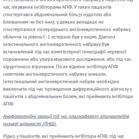
час лікування інгібіторами АПФ. У таких пацієнтів
спостерігався абдомінальний біль (з нудотою або
блюванням чи без них); у деяких випадках не
спостерігалося попереднього ангіоневротичного набряку
обличчя та рівень С-1 естерази був у нормі. Діагноз
інтестинального ангіоневротичного набряку був
встановлений під час комп’ютерної томографії черевної
порожнини або ультразвукового дослідження, або під час
хірургічного втручання. Після відміни інгібітору АПФ
симптоми ангіоневротичного набряку зникали.
Інтестинальний ангіоневротичний набряк необхідно
виключити під час проведення диференційного діагнозу у
пацієнтів з абдомінальним болем, які приймають інгібітори
АПФ.
Анафілактоїдні реакції під час плазмаферезу ліпопротеїдів
низької щільності (ЛНЩ).
Рідко у пацієнтів, які приймають інгібітори АПФ, під час