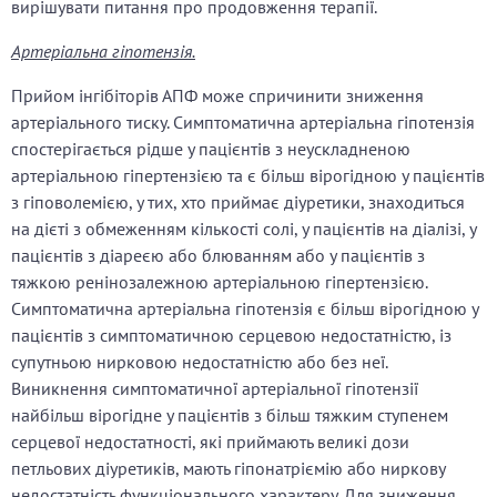
вирішувати питання про продовження терапії.
Артеріальна гіпотензія.
Прийом інгібіторів АПФ може спричинити зниження
артеріального тиску. Симптоматична артеріальна гіпотензія
спостерігається рідше у пацієнтів з неускладненою
артеріальною гіпертензією та є більш вірогідною у пацієнтів
з гіповолемією, у тих, хто приймає діуретики, знаходиться
на дієті з обмеженням кількості солі, у пацієнтів на діалізі, у
пацієнтів з діареєю або блюванням або у пацієнтів з
тяжкою ренінозалежною артеріальною гіпертензією.
Симптоматична артеріальна гіпотензія є більш вірогідною у
пацієнтів з симптоматичною серцевою недостатністю, із
супутньою нирковою недостатністю або без неї.
Виникнення симптоматичної артеріальної гіпотензії
найбільш вірогідне у пацієнтів з більш тяжким ступенем
серцевої недостатності, які приймають великі дози
петльових діуретиків, мають гіпонатріємію або ниркову
недостатність функціонального характеру. Для зниження