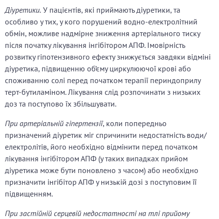
Діуретики.
У пацієнтів, які приймають діуретики, та
особливо у тих, у кого порушений водно-електролітний
обмін, можливе надмірне зниження артеріального тиску
після початку лікування інгібітором АПФ. Імовірність
розвитку гіпотензивного ефекту знижується завдяки відміні
діуретика, підвищенню об’єму циркулюючої крові або
споживанню солі перед початком терапії периндоприлу
терт-бутиламіном. Лікування слід розпочинати з низьких
доз та поступово їх збільшувати.
При артеріальній гіпертензії
, коли попередньо
призначений діуретик міг спричинити недостатність води/
електролітів, його необхідно відмінити перед початком
лікування інгібітором АПФ (у таких випадках прийом
діуретика може бути поновлено з часом) або необхідно
призначити інгібітор АПФ у низькій дозі з поступовим її
підвищенням.
При застійній серцевій недостатності на тлі прийому