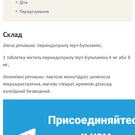
Діти
Передозування
Склад
діюча речовина:
периндоприлу терт-бутиламін;
1 таблетка містить периндоприлу терт-бутиламіну 4 мг або 8
мг;
допоміжні речовини:
лактози моногідрат, целюлоза
мікрокристалічна, магнію стеарат, кремнію діоксид
колоїдний безводний.