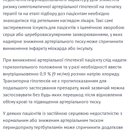
ризику симптоматичної артеріальної гіпотензії на початку
терапії та на етапі підбору доз пацієнтам необхідно
знаходитися під ретельним наглядом лікаря. Такі самі
застереження існують для пацієнтів з ішемічною хворобою
серця або цереброваскулярними захворюваннями, у яких
надмірне зниження артеріального тиску може спричинити
виникнення інфаркту міокарда або інсульту.
При виникненні артеріальної гіпотензії пацієнту слід надати
горизонтального положення та у разі необхідності ввести
внутрішньовенно 0,9 % (9 мг/мл) розчин натрію хлориду.
Транзиторна гіпотензія не є протипоказанням для
подальшого застосування препарату, який зазвичай можна
застосовувати без будь-яких перешкод після відновлення
об’єму крові та підвищення артеріального тиску.
У деяких пацієнтів із застійною серцевою недостатністю з
нормальним або зниженим артеріальним тиском
периндоприлу тертбутиламін може спричинити додаткове