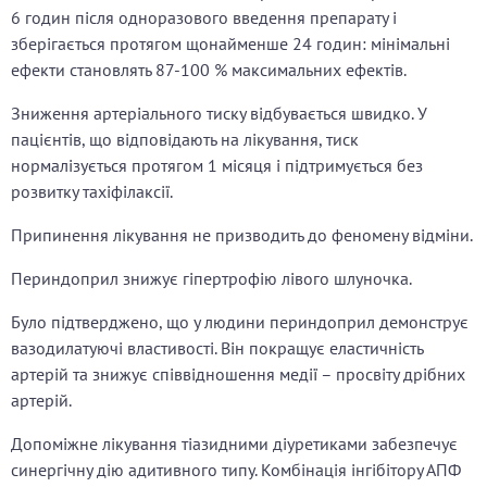
6 годин після одноразового введення препарату і
зберігається протягом щонайменше 24 годин: мінімальні
ефекти становлять 87-100 % максимальних ефектів.
Зниження артеріального тиску відбувається швидко. У
пацієнтів, що відповідають на лікування, тиск
нормалізується протягом 1 місяця і підтримується без
розвитку тахіфілаксії.
Припинення лікування не призводить до феномену відміни.
Периндоприл знижує гіпертрофію лівого шлуночка.
Було підтверджено, що у людини периндоприл демонструє
вазодилатуючі властивості. Він покращує еластичність
артерій та знижує співвідношення медії – просвіту дрібних
артерій.
Допоміжне лікування тіазидними діуретиками забезпечує
синергічну дію адитивного типу. Комбінація інгібітору АПФ