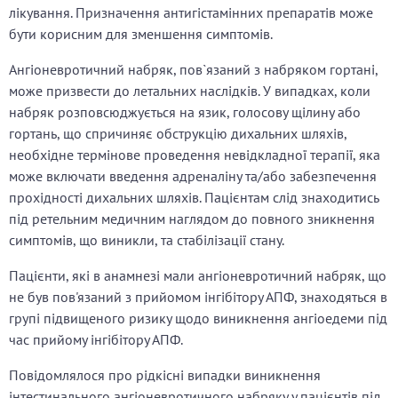
лікування. Призначення антигістамінних препаратів може
бути корисним для зменшення симптомів.
Ангіоневротичний набряк, пов`язаний з набряком гортані,
може призвести до летальних наслідків. У випадках, коли
набряк розповсюджується на язик, голосову щілину або
гортань, що спричиняє обструкцію дихальних шляхів,
необхідне термінове проведення невідкладної терапії, яка
може включати введення адреналіну та/або забезпечення
прохідності дихальних шляхів. Пацієнтам слід знаходитись
під ретельним медичним наглядом до повного зникнення
симптомів, що виникли, та стабілізації стану.
Пацієнти, які в анамнезі мали ангіоневротичний набряк, що
не був пов'язаний з прийомом інгібітору АПФ, знаходяться в
групі підвищеного ризику щодо виникнення ангіоедеми під
час прийому інгібітору АПФ.
Повідомлялося про рідкісні випадки виникнення
інтестинального ангіоневротичного набряку у пацієнтів під