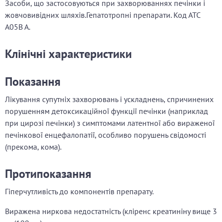
Засоби, що застосовуються при захворюваннях печінки і
жовчовивідних шляхів.Гепатотропні препарати. Код АТС
А05В А.
Клінічні характеристики
Показання
Лікування супутніх захворювань і ускладнень, спричинених
порушенням детоксикаційної функції печінки (наприклад
при цирозі печінки) з симптомами латентної або вираженої
печінкової енцефалопатії, особливо порушень свідомості
(прекома, кома).
Протипоказання
Гіперчутливість до компонентів препарату.
Виражена ниркова недостатність (кліренс креатиніну вище 3