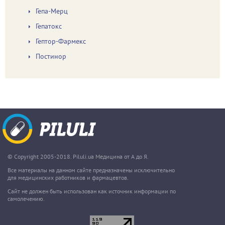
Гепа-Мерц
Гепатокс
Гептор-Фармекс
Постинор
© Copyright 2005-2018. Piluli.ua Медицина от А до Я.
Все материалы на данном сайте предназначены исключительно
для медицинских работников и фармацевтов.
Сайт не должен быть использован как источник информации по
самолечению.