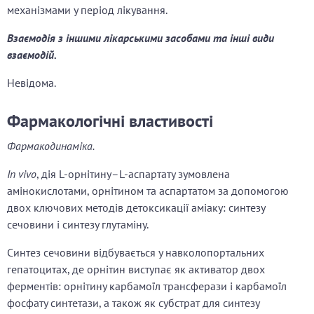
механізмами у період лікування.
Взаємодія з іншими лікарськими засобами та інші види
взаємодій.
Невідома.
Фармакологічні властивості
Фармакодинаміка.
In vivo
, дія L-орнітину–L-аспартату зумовлена
амінокислотами, орнітином та аспартатом за допомогою
двох ключових методів детоксикації аміаку: синтезу
сечовини і синтезу глутаміну.
Синтез сечовини відбувається у навколопортальних
гепатоцитах, де орнітин виступає як активатор двох
ферментів: орнітину карбамоїл трансферази і карбамоїл
фосфату синтетази, а також як субстрат для синтезу