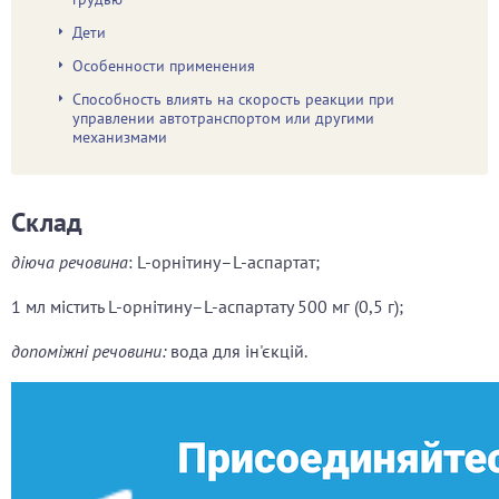
Дети
Особенности применения
Способность влиять на скорость реакции при
управлении автотранспортом или другими
механизмами
Склад
діюча речовина
: L-орнітину–L-аспартат;
1 мл містить L-орнітину–L-аспартату 500 мг (
0,5 г);
допоміжні речовини:
вода для ін'єкцій.