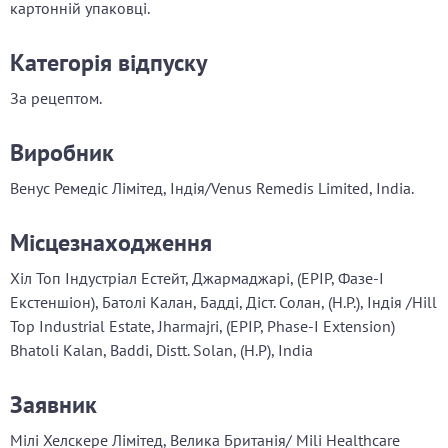
картонній упаковці.
Категорія відпуску
За рецептом.
Виробник
Венус Ремедіс Лімітед, Індія/Venus Remedis Limited, India.
Місцезнаходження
Хіл Топ Індустріал Естейт, Джармаджарі, (ЕРІР, Фазе-І
Екстеншіон), Батолі Калан, Бадді, Діст. Солан, (Н.Р.), Індія /Hill
Top Industrial Estate, Jharmajri, (EPIP, Phase-I Extension)
Bhatoli Kalan, Baddi, Distt. Solan, (H.P), India
Заявник
Мілі Хелскере Лімітед, Велика Британія/ Mili Healthcare