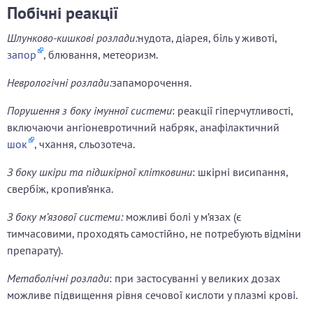
Побічні реакції
Шлунково-кишкові розлади:
нудота, діарея, біль у животі,
запор
, блювання, метеоризм.
Неврологічні розлади:
запаморочення.
Порушення з боку імунної системи
: реакції гіперчутливості,
включаючи ангіоневротичний набряк, анафілактичний
шок
, чхання, сльозотеча.
З боку шкіри та підшкірної клітковини
: шкірні висипання,
свербіж, кропив’янка.
З боку м’язової системи:
можливі болі у м’язах (є
тимчасовими, проходять самостійно, не потребують відміни
препарату).
Метаболічні розлади
: при застосуванні у великих дозах
можливе підвищення рівня сечової кислоти у плазмі крові.