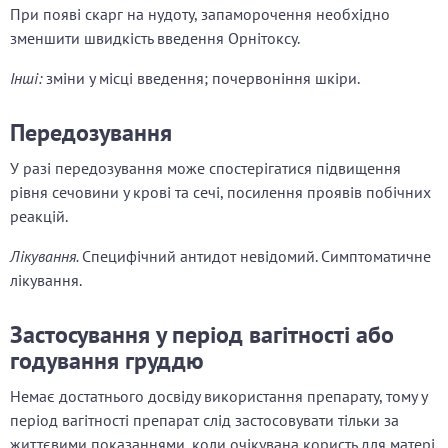
При появі скарг на нудоту, запаморочення необхідно
зменшити швидкість введення Орнітоксу.
Інші:
зміни у місці введення; почервоніння шкіри.
Передозування
У разі передозування може спостерігатися підвищення
рівня сечовини у крові та сечі, посилення проявів побічних
реакцій.
Лікування.
Специфічний антидот невідомий. Симптоматичне
лікування.
Застосування у період вагітності або
годування груддю
Немає достатнього досвіду використання препарату, тому у
період вагітності препарат слід застосовувати тільки за
життєвими показаннями, коли очікувана користь для матері