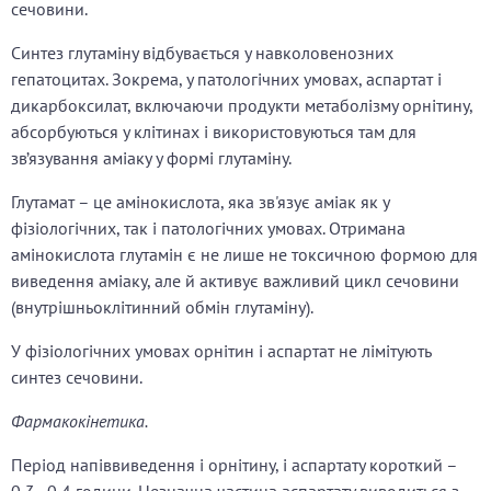
сечовини.
Синтез глутаміну відбувається у навколовенозних
гепатоцитах. Зокрема, у патологічних умовах, аспартат і
дикарбоксилат, включаючи продукти метаболізму орнітину,
абсорбуються у клітинах і використовуються там для
зв’язування аміаку у формі глутаміну.
Глутамат – це амінокислота, яка зв'язує аміак як у
фізіологічних, так і патологічних умовах. Отримана
амінокислота глутамін є не лише не токсичною формою для
виведення аміаку, але й активує важливий цикл сечовини
(внутрішньоклітинний обмін глутаміну).
У фізіологічних умовах орнітин і аспартат не лімітують
синтез сечовини.
Фармакокінетика.
Період напіввиведення і орнітину, і аспартату короткий –