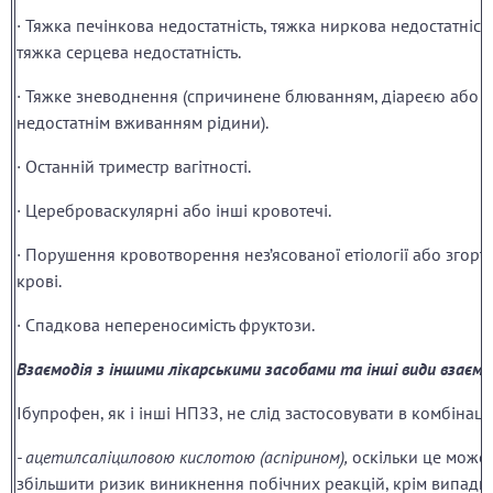
· Тяжка печінкова недостатність, тяжка ниркова недостатніст
тяжка серцева недостатність.
· Тяжке зневоднення (спричинене блюванням, діареєю або
недостатнім вживанням рідини).
· Останній триместр вагітності.
· Цереброваскулярні або інші кровотечі.
· Порушення кровотворення нез’ясованої етіології або згорт
крові.
· Спадкова непереносимість фруктози.
Взаємодія з іншими лікарськими засобами та інші види взаємо
Ібупрофен, як і інші НПЗЗ, не слід застосовувати в комбінації
- ацетилсаліциловою кислотою (аспірином),
оскільки це може
збільшити ризик виникнення побічних реакцій, крім випадкі