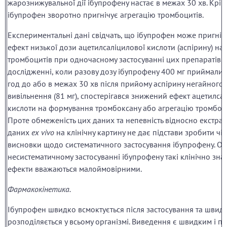
жарознижувальної дії ібупрофену настає в межах 30 хв. Крім 
ібупрофен зворотно пригнічує агрегацію тромбоцитів.
Експериментальні дані свідчать, що ібупрофен може пригніч
ефект низької дози ацетилсаліцилової кислоти (аспірину) на
тромбоцитів при одночасному застосуванні цих препаратів. 
дослідженні, коли разову дозу ібупрофену 400 мг приймали 
год до або в межах 30 хв після прийому аспірину негайного
вивільнення (81 мг), спостерігався знижений ефект ацетилса
кислоти на формування тромбоксану або агрегацію тромбоци
Проте обмеженість цих даних та непевність відносно екстрап
даних
ex vivo
на клінічну картину не дає підстави зробити чіт
висновки щодо систематичного застосування ібупрофену. От
несистематичному застосуванні ібупрофену такі клінічно зна
ефекти вважаються малоймовірними.
Фармакокінетика.
Ібупрофен швидко всмоктується після застосування та швид
розподіляється у всьому організмі. Виведення є швидким і п