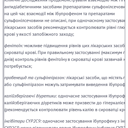
антидіабетичними засобами (препаратами сульфонілсечовини
на цей час взаємодії між ібупрофеном та препаратами
сульфонілсечовини не описані, при одночасному застосуван
лікарських засобів рекомендується контролювати рівні глюк
крові у якості запобіжного заходу;
фенітоїн:
можливе підвищення рівнів цих лікарських засобів
сироватці крові. При правильному застосуванні (максимум п
днів) контроль рівнів фенітоїну в сироватці крові зазвичай н
потребується;
пробенецид та сульфінпіразон:
лікарські засоби, що містять 
або сульфінпіразон можуть затримувати виведення ібупрофе
калійзберігаючі діуретики
: одночасне застосування ібупрофе
калійзберігаючих діуретиків може призвести до гіперкаліємі
(рекомендується контролювати рівень калію в сироватці кров
інгібітори CYP2C9:
одночасне застосування ібупрофену з інг
CYP2C9 може підвищувати вплив ібупрофену (субстрат CYP2C9