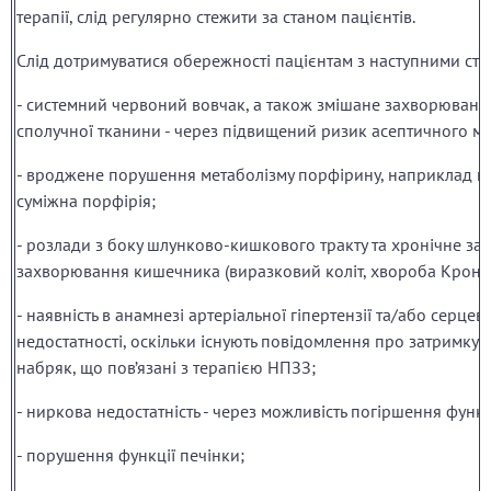
терапії, слід регулярно стежити за станом пацієнтів.
Слід дотримуватися обережності пацієнтам з наступними ста
- системний червоний вовчак, а також змішане захворюванн
сполучної тканини - через підвищений ризик асептичного мен
- вроджене порушення метаболізму порфірину, наприклад г
суміжна порфірія;
- розлади з боку шлунково-кишкового тракту та хронічне за
захворювання кишечника (виразковий коліт, хвороба Крона)
- наявність в анамнезі артеріальної гіпертензії та/або серцев
недостатності, оскільки існують повідомлення про затримку 
набряк, що пов’язані з терапією НПЗЗ;
- ниркова недостатність - через можливість погіршення функц
- порушення функції печінки;