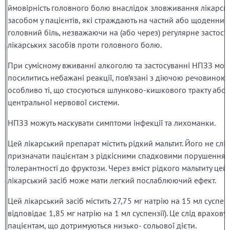
ймовірність головного болю внаслідок зловживання лікарсь
засобом у пацієнтів, які страждають на частий або щоденний
головний біль, незважаючи на (або через) регулярне застосу
лікарських засобів проти головного болю.
При сумісному вживанні алкоголю та застосуванні НПЗЗ мож
посилитись небажані реакції, пов’язані з діючою речовиною,
особливо ті, що стосуються шлунково-кишкового тракту або
центральної нервової системи.
НПЗЗ можуть маскувати симптоми інфекції та лихоманки.
Цей лікарський препарат містить рідкий мальтит. Його не слід
призначати пацієнтам з рідкісними спадковими порушення
толерантності до фруктози. Через вміст рідкого мальтиту цей
лікарський засіб може мати легкий послаблюючий ефект.
Цей лікарський засіб містить 27,75 мг натрію на 15 мл суспенз
відповідає 1,85 мг натрію на 1 мл суспензії). Це слід врахову
пацієнтам, що дотримуються низько- сольової дієти.