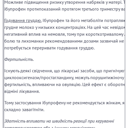
Можливе підвищення ризику утворення набряків у матері. То
ібупрофен протипоказаний протягом третього триместру вагі
Годування груддю.
Ібупрофен та його метаболіти потрапляют
грудне молоко у низьких концентраціях. На цей час невідом
негативний вплив на немовля, тому при короткотривалому лі
болю та лихоманки рекомендованими дозами зазвичай не
потребується переривати годування груддю.
Фертильність.
Існують деякі свідчення, що лікарські засоби, що пригнічують
циклооксигенази/простагландину, можуть порушитижіночу
фертильність, впливаючи на овуляцію. Цей ефект є оборотн
відміні лікування.
Тому застосування ібупрофену не рекомендується жінкам, як
складно завагітніти.
Здатність впливати на швидкість реакції при керуванні
автотранспортом або з іншими механізмами.