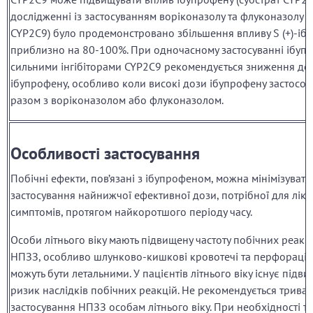
дослідженні із застосуванням воріконазолу та флуконазолу (і
CYP2C9) було продемонстровано збільшення впливу S (+)-іб
приблизно на 80-100%. При одночасному застосуванні ібупр
сильними інгібіторами CYP2C9 рекомендується зниження до
ібупрофену, особливо коли високі дози ібупрофену застосов
разом з воріконазолом або флуконазолом.
Особливості застосування
Побічні ефекти, пов’язані з ібупрофеном, можна мінімізуват
застосування найнижчої ефективної дози, потрібної для лік
симптомів, протягом найкоротшого періоду часу.
Особи літнього віку мають підвищену частоту побічних реакц
НПЗЗ, особливо шлунково-кишкові кровотечі та перфорації, 
можуть бути летальними. У пацієнтів літнього віку існує підв
ризик наслідків побічних реакцій. Не рекомендується трива
застосування НПЗЗ особам літнього віку. При необхідності т