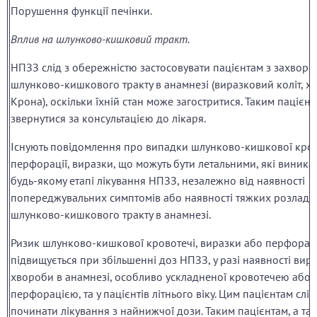
Порушення функції печінки.
Вплив на шлунково-кишковий тракт.
НПЗЗ слід з обережністю застосовувати пацієнтам з захвор
шлунково-кишкового тракту в анамнезі (виразковий коліт, х
Крона), оскільки їхній стан може загостритися. Таким пацієнт
звернутися за консультацією до лікаря.
Існують повідомлення про випадки шлунково-кишкової кров
перфорації, виразки, що можуть бути летальними, які виника
будь-якому етапі лікування НПЗЗ, незалежно від наявності
попереджувальних симптомів або наявності тяжких розладів
шлунково-кишкового тракту в анамнезі.
Ризик шлунково-кишкової кровотечі, виразки або перфораці
підвищується при збільшенні доз НПЗЗ, у разі наявності вир
хвороби в анамнезі, особливо ускладненої кровотечею або
перфорацією, та у пацієнтів літнього віку. Цим пацієнтам слід
починати лікування з найнижчої дози. Таким пацієнтам, а та