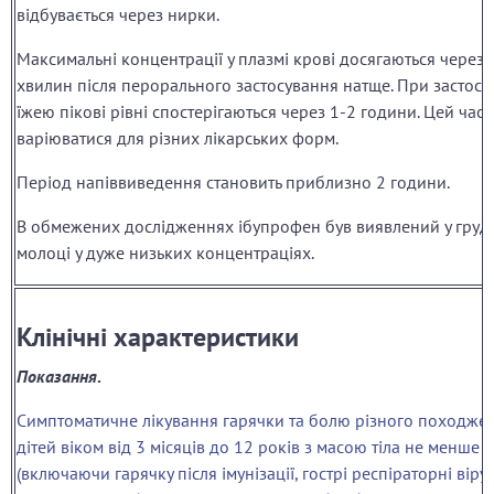
відбувається через нирки.
Максимальні концентрації у плазмі крові досягаються через 
хвилин після перорального застосування натще. При застосу
їжею пікові рівні спостерігаються через 1-2 години. Цей час
варіюватися для різних лікарських форм.
Період напіввиведення становить приблизно 2 години.
В обмежених дослідженнях ібупрофен був виявлений у груд
молоці у дуже низьких концентраціях.
Клінічні характеристики
Показання
.
Симптоматичне лікування гарячки та болю різного походжен
дітей віком від 3 місяців до 12 років з масою тіла не менше 5
(включаючи гарячку після імунізації, гострі респіраторні віру