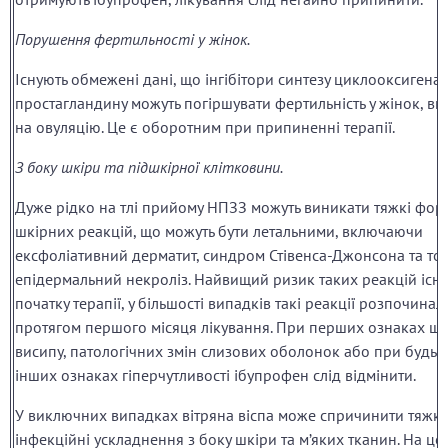
Порушення фертильності у жінок.
Існують обмежені дані, що інгібітори синтезу циклооксигена
простагландину можуть погіршувати фертильність у жінок, в
на овуляцію. Це є оборотним при припиненні терапії.
З боку шкіри та підшкірної клітковини.
Дуже рідко на тлі прийому НПЗЗ можуть виникати тяжкі фор
шкірних реакцій, що можуть бути летальними, включаючи
ексфоліативний дерматит, синдром Стівенса-Джонсона та то
епідермальний некроліз. Найвищий ризик таких реакцій існу
початку терапії, у більшості випадків такі реакції розпочинал
протягом першого місяця лікування. При перших ознаках ш
висипу, патологічних змін слизових оболонок або при будь-
інших ознаках гіперчутливості ібупрофен слід відмінити.
У виключних випадках вітряна віспа може спричинити тяжкі
інфекційні ускладнення з боку шкіри та м’яких тканин. На це