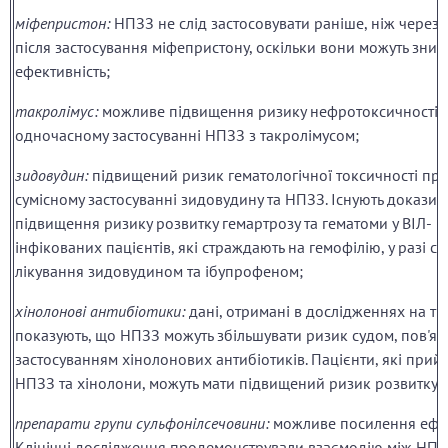
міфепристон:
НПЗЗ не слід застосовувати раніше, ніж через 
після застосування міфепристону, оскільки вони можуть зниз
ефективність;
такролімус:
можливе підвищення ризику нефротоксичності 
одночасному застосуванні НПЗЗ з такролімусом;
зидовудин:
підвищений ризик гематологічної токсичності пр
сумісному застосуванні зидовудину та НПЗЗ. Існують докази
підвищення ризику розвитку гемартрозу та гематоми у ВІЛ-
інфікованих пацієнтів, які страждають на гемофілію, у разі с
лікування зидовудином та ібупрофеном;
хінолонові антибіотики:
дані, отримані в дослідженнях на т
показують, що НПЗЗ можуть збільшувати ризик судом, пов'яз
застосуванням хінолонових антибіотиків. Пацієнти, які прий
НПЗЗ та хінолони, можуть мати підвищений ризик розвитку 
препарати групи сульфонілсечовини:
можливе посилення ефек
Клінічні дослідження продемонстрували взаємодію між НПЗ