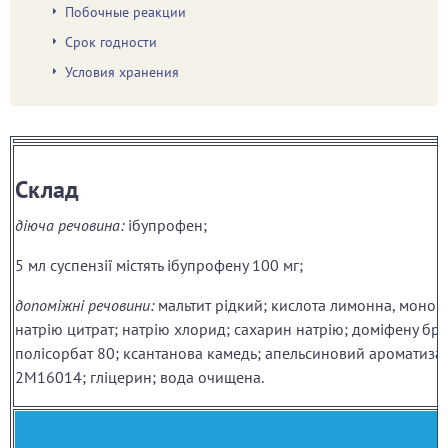
Побочные реакции
Срок годности
Условия хранения
Склад
діюча речовина:
ібупрофен;
5 мл суспензії містять ібупрофену 100 мг;
допоміжні речовини:
мальтит рідкий; кислота лимонна, моногі
натрію цитрат; натрію хлорид; сахарин натрію; доміфену бро
полісорбат 80; ксантанова камедь; апельсиновий ароматиза
2М16014; гліцерин; вода очищена.