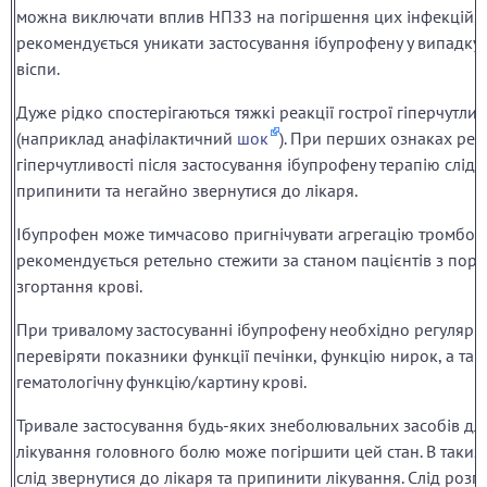
можна виключати вплив НПЗЗ на погіршення цих інфекцій, 
рекомендується уникати застосування ібупрофену у випадку 
віспи.
Дуже рідко спостерігаються тяжкі реакції гострої гіперчутлив
(наприклад анафілактичний
шок
). При перших ознаках реак
гіперчутливості після застосування ібупрофену терапію слід
припинити та негайно звернутися до лікаря.
Ібупрофен може тимчасово пригнічувати агрегацію тромбоци
рекомендується ретельно стежити за станом пацієнтів з по
згортання крові.
При тривалому застосуванні ібупрофену необхідно регулярн
перевіряти показники функції печінки, функцію нирок, а та
гематологічну функцію/картину крові.
Тривале застосування будь-яких знеболювальних засобів дл
лікування головного болю може погіршити цей стан. В таких
слід звернутися до лікаря та припинити лікування. Слід розг