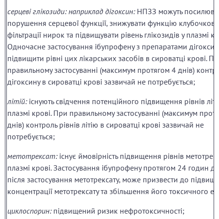
серцеві глікозиди: наприклад дігоксин:
НПЗЗ можуть посилюва
порушення серцевої функції, знижувати функцію клубочково
фільтрації нирок та підвищувати рівень глікозидів у плазмі кр
Одночасне застосування ібупрофену з препаратами дігокси
підвищити рівні цих лікарських засобів в сироватці крові. П
правильному застосуванні (максимум протягом 4 днів) контро
дігоксину в сироватці крові зазвичай не потребується;
літій:
існують свідчення потенційного підвищення рівнів літі
плазмі крові. При правильному застосуванні (максимум прот
днів) контроль рівнів літію в сироватці крові зазвичай не
потребується;
метотрексат:
існує ймовірність підвищення рівнів метотрекс
плазмі крові. Застосування ібупрофену протягом 24 годин д
після застосування метотрексату, може призвести до підвищ
концентрації метотрексату та збільшення його токсичного еф
циклоспорин:
підвищений ризик нефротоксичності;