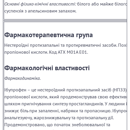
Основні фізико-хімічні властивості:
білого або майже білого 
суспензія з апельсиновим запахом.
Фармакотерапевтична група
Нестероїдні протизапальні та протиревматичні засоби. Похід
пропіонової кислоти. Код АТХ М01А Е01.
Фармакологічні властивості
Фармакодинаміка.
Ібупрофен – це нестероїдний протизапальний засіб (НПЗЗ), 
пропіонової кислоти, який продемонстрував свою ефективні
шляхом пригнічування синтезу простагландинів. У людини і
знижує біль при запаленні, набряки та пропасницю. Ібупроф
анальгезуючу, жарознижувальну та протизапальну дії.
Продемонстровано, що початок знеболювальної та