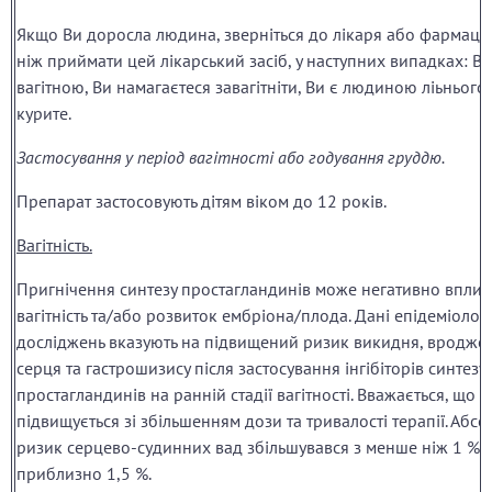
Якщо Ви доросла людина, зверніться до лікаря або фармаце
ніж приймати цей лікарський засіб, у наступних випадках: Ви
вагітною, Ви намагаєтеся завагітніти, Ви є людиною ліьнього 
курите.
Застосування у період вагітності або годування груддю.
Препарат застосовують дітям віком до 12 років.
Вагітність.
Пригнічення синтезу простагландинів може негативно вплив
вагітність та/або розвиток ембріона/плода. Дані епідеміолог
досліджень вказують на підвищений ризик викидня, вродже
серця та гастрошизису після застосування інгібіторів синтезу
простагландинів на ранній стадії вагітності. Вважається, що 
підвищується зі збільшенням дози та тривалості терапії. Абс
ризик серцево-судинних вад збільшувався з менше ніж 1 % 
приблизно 1,5 %.