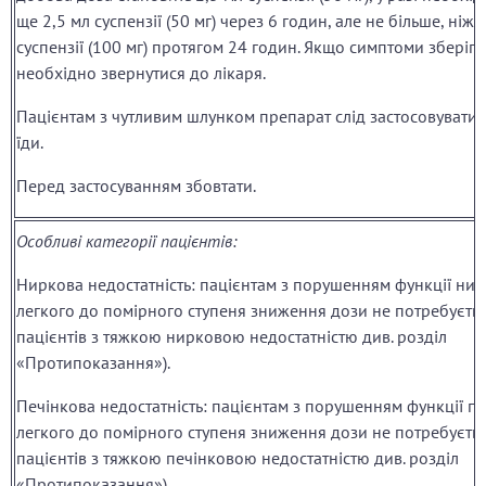
ще 2,5 мл суспензії (50 мг) через 6 годин, але не більше, ніж 
суспензії (100 мг) протягом 24 годин. Якщо симптоми зберіг
необхідно звернутися до лікаря.
Пацієнтам з чутливим шлунком препарат слід застосовувати 
їди.
Перед застосуванням збовтати.
Особливі категорії пацієнтів:
Ниркова недостатність: пацієнтам з порушенням функції нир
легкого до помірного ступеня зниження дози не потребуєть
пацієнтів з тяжкою нирковою недостатністю див. розділ
«Протипоказання»).
Печінкова недостатність: пацієнтам з порушенням функції пе
легкого до помірного ступеня зниження дози не потребуєть
пацієнтів з тяжкою печінковою недостатністю див. розділ
«Протипоказання»).