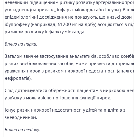
невеликим підвищенням ризику розвитку артеріальних тро
ускладнень (наприклад, інфаркт міокарда або інсульт). В ціло
епідеміологічні дослідження не показують, що низькі дози
ібупрофену (наприклад, ≤1200 мг на добу) асоціюється з пі
ризиком розвитку інфаркту міокарда.
Вплив на нирки.
Загалом звичне застосування анальгетиків, особливо комбін
різних знеболювальних засобів, може призвести до тривало
ураження нирок з ризиком ниркової недостатності (аналгет
нефропатія).
Слід дотримуватися обережності пацієнтам з нирковою недо
у зв’язку з можливістю погіршення функції нирок.
Існує ризик ниркової недостатності у дітей та підлітків зі
зневодненням.
Вплив на печінку.