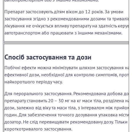
Препарат застосовують дітям віком до 12 років. За умови
застосування згідно з рекомендованими дозами та триваліс
лікування не очікується впливу препарату на здатність керув
автотранспортом або працювати з іншими механізмами.
Спосіб застосування та дози
Побічні ефекти можна мінімізувати шляхом застосування на
ефективної дози, необхідної для контролю симптомів, протя
найкоротшого періоду часу.
Для перорального застосування. Рекомендована добова доз
препарату становить 20 – 30 мг на кг маси тіла, розділена на 
дози, залежно від віку та маси тіла, з інтервалом між прийома
годин. Для забезпечення точного дозування упаковка місти
дозатор. Не слід перевищувати рекомендовану дозу. Тільки д
короткотривалого застосування.