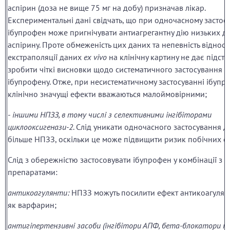
аспірин (доза не вище 75 мг на добу) призначав лікар.
Експериментальні дані свідчать, що при одночасному застос
ібупрофен може пригнічувати антиагрегантну дію низьких д
аспірину. Проте обмеженість цих даних та непевність віднос
екстраполяції даних
ex vivo
на клінічну картину не дає підста
зробити чіткі висновки щодо систематичного застосування
ібупрофену. Отже, при несистематичному застосуванні ібупро
клінічно значущі ефекти вважаються малоймовірними;
-
іншими НПЗЗ, в тому числі з селективними інгібіторами
циклооксигенази-2
. Слід уникати одночасного застосування д
більше НПЗЗ, оскільки це може підвищити ризик побічних еф
Слід з обережністю застосовувати ібупрофен у комбінації з 
препаратами:
антикоагулянти:
НПЗЗ можуть посилити ефект антикоагулянт
як варфарин;
антигіпертензивні засоби (інгібітори АПФ, бета-блокатори т