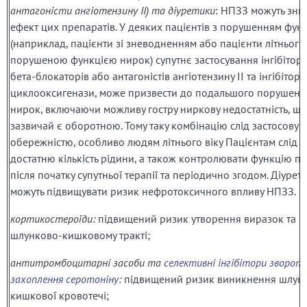
антагоністи ангіотензину II) та діуретики
: НПЗЗ можуть зни
ефект цих препаратів. У деяких пацієнтів з порушенням функ
(наприклад, пацієнти зі зневодненням або пацієнти літнього 
порушеною функцією нирок) супутнє застосування інгібіторі
бета-блокаторів або антагоністів ангіотензину ІІ та інгібіторі
циклооксигенази, може призвести до подальшого порушенн
нирок, включаючи можливу гостру ниркову недостатність, що
зазвичай є оборотною. Тому таку комбінацію слід застосовув
обережністю, особливо людям літнього віку Пацієнтам слід 
достатню кількість рідини, а також контролювати функцію пе
після початку супутньої терапії та періодично згодом. Діурет
можуть підвищувати ризик нефротоксичного впливу НПЗЗ.
кортикостероїди:
підвищений ризик утворення виразок та к
шлунково-кишковому тракті;
антитромбоцитарні засоби та
селективні інгібітори зворот
захоплення серотоніну
:
підвищений ризик виникнення шлун
кишкової кровотечі;