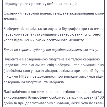
підвищує ризик розвитку побічних реакцій.
Системний червоний вовчак і змішане захворювання сполуч
тканини.
З обережністю слід застосовувати ібупрофен при системном
червоному вовчаку та змішаному захворюванні сполучної тк
через підвищений ризик асептичного менінгіту.
Вплив на серцево-судинну та цереброваскулярну систему.
Пацієнтам з артеріальною гіпертензією та/або серцевою
недостатністю в анамнезі слід з обережністю починати лікув
(необхідна консультація лікаря), оскільки при терапії ібупро
і іншими НПЗЗ, повідомлялося про випадки затримки рідини
артеріальної гіпертензії та набряків.
Дані клінічного дослідження і епідеміологічні дані свідчать,
використання ібупрофену, особливо у високих дозах (2400 м
добу) та при довготривалому лікуванні, може бути пов'язане 