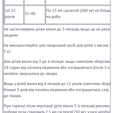
10-12
По 15 мл суспензії (300 мг) не більше
31-40
років
на добу.
Не застосовувати дітям віком до 3-місяців, якщо це не реко
лікарем.
Не використовуйте цей лікарський засіб для дітей з масою т
5 кг.
Для дітей віком від 3 до 6 місяців: якщо симптоми зберігаю
24 годин від початку лікування або погіршуються (після 3-х до
негайно звернутися до лікаря.
Якщо у дітей віком від 6 місяців до 12 років симптоми збері
більше 3 днів від початку лікування або погіршуються, слід 
до лікаря.
При гарячці після імунізації (діти віком 3-6 місяців) рекоме
добова доза становить 2,5 мл суспензії (50 мг), у разі необхід