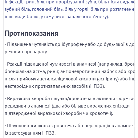
інфекції, грип, біль при прорізуванні зубів, біль після видале
зубний біль, головний біль, біль у горлі, біль при розтягненні 
інші види болю, у тому числі запального ґенезу).
Протипоказання
· Підвищена чутливість до ібупрофену або до будь-якої з до
речовин препарату.
· Реакції підвищеної чутливості в анамнезі (наприклад, брон
бронхіальна астма, риніт, ангіоневротичний набряк або кроп
після прийому ацетилсаліцилової кислоти (аспірину) або інш
нестероїдних протизапальних засобів (НПЗЗ).
· Виразкова хвороба шлунка/кровотеча в активній формі аб
рецидиви в анамнезі (два або більше виражених епізоди
підтвердженої виразкової хвороби чи кровотечі).
· Шлунково-кишкова кровотеча або перфорація в анамнезі, п
із застосуванням НПЗЗ.