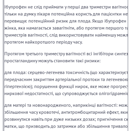
Ібупрофен не слід приймати у перші два триместри вагітност
тільки на думку лікаря потенційна користь для пацієнтки не
перевищує потенційний ризик для плода. Якщо ібупрофен з
жінка, яка намагається завагітніти, або протягом першого та
триместрів вагітності, слід використовувати найменшу можли
протягом найкоротшого періоду часу.
Протягом третього триместру вагітності всі інгібітори синтезу
простагландину можуть становити такі ризики:
для плода: серцево-легенева токсичність (що характеризуєть
передчасним закриттям артеріальної протоки та легеневою
гіпертензією); порушення функції нирок, яке може прогресу
ниркової недостатності, що супроводжується олігогідрамніо
для матері та новонародженого, наприкінці вагітності: можл
збільшення часу кровотечі, антитромбоцитарний ефект, яки
розвинутися навіть при дуже низьких дозах; пригнічення ск
матки, що призводить до затримки або збільшення тривалості