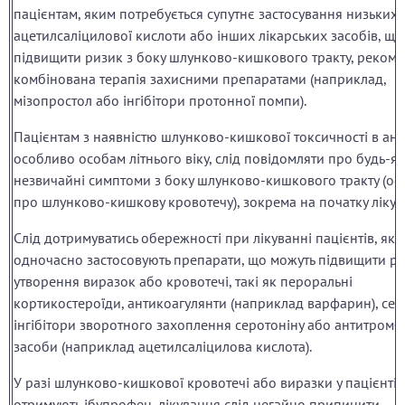
пацієнтам, яким потребується супутнє застосування низьких 
ацетилсаліцилової кислоти або інших лікарських засобів, що
підвищити ризик з боку шлунково-кишкового тракту, рекоме
комбінована терапія захисними препаратами (наприклад,
мізопростол або інгібітори протонної помпи).
Пацієнтам з наявністю шлунково-кишкової токсичності в ана
особливо особам літнього віку, слід повідомляти про будь-як
незвичайні симптоми з боку шлунково-кишкового тракту (о
про шлунково-кишкову кровотечу), зокрема на початку лікув
Слід дотримуватись обережності при лікуванні пацієнтів, які
одночасно застосовують препарати, що можуть підвищити р
утворення виразок або кровотечі, такі як пероральні
кортикостероїди, антикоагулянти (наприклад варфарин), сел
інгібітори зворотного захоплення серотоніну або антитромб
засоби (наприклад ацетилсаліцилова кислота).
У разі шлунково-кишкової кровотечі або виразки у пацієнтів,
отримують ібупрофен, лікування слід негайно припинити.