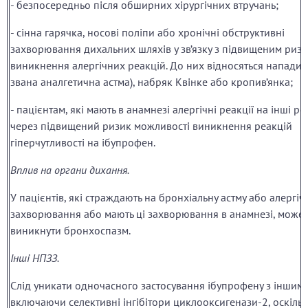
- безпосередньо після обширних хірургічних втручань;
- сінна гарячка, носові поліпи або хронічні обструктивні
захворювання дихальних шляхів у зв’язку з підвищеним риз
виникнення алергічних реакцій. До них відносяться напади а
звана аналгетична астма), набряк Квінке або кропив’янка;
- пацієнтам, які мають в анамнезі алергічні реакції на інші р
через підвищений ризик можливості виникнення реакцій
гіперчутливості на ібупрофен.
Вплив на органи дихання.
У пацієнтів, які страждають на бронхіальну астму або алергіч
захворювання або мають ці захворювання в анамнезі, може
виникнути бронхоспазм.
Інші НПЗЗ.
Слід уникати одночасного застосування ібупрофену з іншим
включаючи селективні інгібітори циклооксигенази-2, оскіль