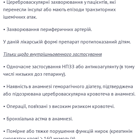
• Цереброваскулярні захворювання у пацієнтів, які
перенесли інсульт або мають епізоди транзиторних
ішемічних атак.
• Захворювання периферичних артерій.
У даній лікарській формі препарат протипоказаний дітям.
Тільки щодо внутрішньовенного застосування
• Одночасне застосування НПЗЗ або антикоагулянту (в тому
числі низьких доз гепарину).
• Наявність в анамнезі геморагічного діатезу, підтверджена
або підозрювана цереброваскулярна кровотеча в анамнезі.
• Операції, пов’язані з високим ризиком кровотечі.
• Бронхіальна астма в анамнезі.
• Помірне або тяжке порушення функцій нирок (креатинін
сироватки крові > 160 мкмоль/л).