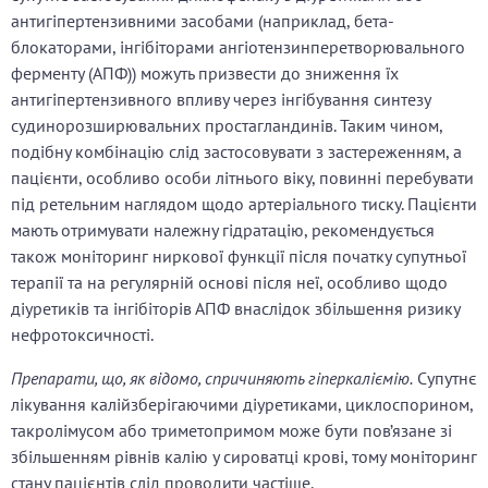
антигіпертензивними засобами (наприклад, бета-
блокаторами, інгібіторами ангіотензинперетворювального
ферменту (АПФ)) можуть призвести до зниження їх
антигіпертензивного впливу через інгібування синтезу
судинорозширювальних простагландинів. Таким чином,
подібну комбінацію слід застосовувати з застереженням, а
пацієнти, особливо особи літнього віку, повинні перебувати
під ретельним наглядом щодо артеріального тиску. Пацієнти
мають отримувати належну гідратацію, рекомендується
також моніторинг ниркової функції після початку супутньої
терапії та на регулярній основі після неї, особливо щодо
діуретиків та інгібіторів АПФ внаслідок збільшення ризику
нефротоксичності.
Препарати, що, як відомо, спричиняють гіперкаліємію.
Супутнє
лікування калійзберігаючими діуретиками, циклоспорином,
такролімусом або триметопримом може бути пов’язане зі
збільшенням рівнів калію у сироватці крові, тому моніторинг
стану пацієнтів слід проводити частіше.