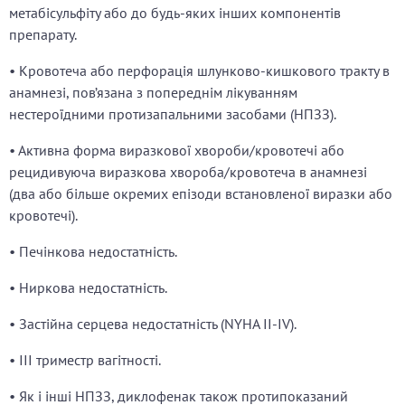
метабісульфіту або до будь-яких інших компонентів
препарату.
• Кровотеча або перфорація шлунково-кишкового тракту в
анамнезі, пов’язана з попереднім лікуванням
нестероїдними протизапальними засобами (НПЗЗ).
• Активна форма виразкової хвороби/кровотечі або
рецидивуюча виразкова хвороба/кровотеча в анамнезі
(два або більше окремих епізоди встановленої виразки або
кровотечі).
• Печінкова недостатність.
• Ниркова недостатність.
• Застійна серцева недостатність (NYHA ІІ-ІV).
• III триместр вагітності.
• Як і інші НПЗЗ, диклофенак також протипоказаний