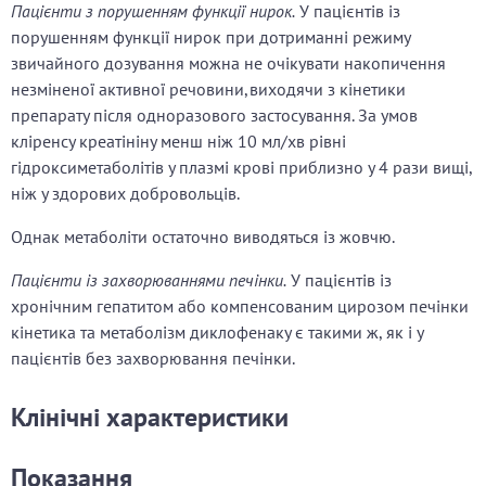
Пацієнти з порушенням функції нирок.
У пацієнтів із
порушенням функції нирок при дотриманні режиму
звичайного дозування можна не очікувати накопичення
незміненої активної речовини,виходячи з кінетики
препарату після одноразового застосування. За умов
кліренсу креатініну менш ніж 10 мл/хв рівні
гідроксиметаболітів у плазмі крові приблизно у 4 рази вищі,
ніж у здорових добровольців.
Однак метаболіти остаточно виводяться із жовчю.
Пацієнти із захворюваннями печінки.
У пацієнтів із
хронічним гепатитом або компенсованим цирозом печінки
кінетика та метаболізм диклофенаку є такими ж, як і у
пацієнтів без захворювання печінки.
Клінічні характеристики
Показання