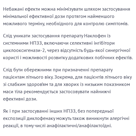
Небажані ефекти можна мінімізувати шляхом застосування
мінімальної ефективної дози протягом найменшого
можливого терміну, необхідного для контролю симптомів.
Слід уникати застосування препарату Наклофен із
системними НПЗЗ, включаючи селективні інгібітори
циклооксигенази-2, через відсутність будь-якої синергічної
користі і можливості розвитку додаткових побічних ефектів.
Слід бути обережними при призначенні препарату
пацієнтам літнього віку. Зокрема, для пацієнтів літнього віку
зі слабким здоров’ям та для хворих із низьким показником
маси тіла рекомендується застосовувати найнижчі
ефективні дози.
Як і при застосуванні інших НПЗЗ, без попередньої
експозиції диклофенаку можуть також виникнути алергічні
реакції, в тому числі анафілактичні/анафілактоїдні.