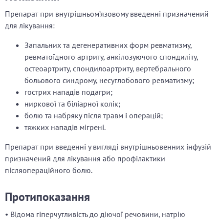
Препарат при внутрішньом’язовому введенні призначений
для лікування:
Запальних та дегенеративних форм ревматизму,
ревматоїдного артриту, анкілозуючого спондиліту,
остеоартриту, спондилоартриту, вертебрального
больового синдрому, несуглобового ревматизму;
гострих нападів подагри;
ниркової та біліарної колік;
болю та набряку після травм і операцій;
тяжких нападів мігрені.
Препарат при введенні у вигляді внутрішньовенних інфузій
призначений для лікування або профілактики
післяопераційного болю.
Протипоказання
• Відома гіперчутливість до діючої речовини, натрію