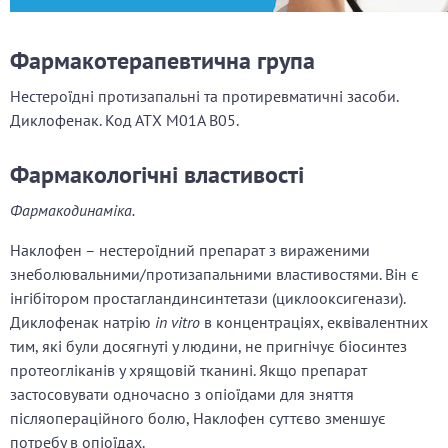
Фармакотерапевтична група
Нестероїдні протизапальні та протиревматичні засоби.
Диклофенак. Код АТХ М01А В05.
Фармакологічні властивості
Фармакодинаміка.
Наклофен – нестероїдний препарат з вираженими
знеболювальними/протизапальними властивостями. Він є
інгібітором простагландинсинтетази (циклооксигенази).
Диклофенак натрію
in vitro
в концентраціях, еквівалентних
тим, які були досягнуті у людини, не пригнічує біосинтез
протеогліканів у хрящовій тканині. Якщо препарат
застосовувати одночасно з опіоїдами для зняття
післяопераційного болю, Наклофен суттєво зменшує
потребу в опіоїдах.