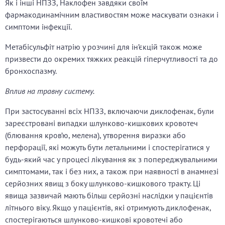
Як і інші НПЗЗ, Наклофен завдяки своїм
фармакодинамічним властивостям може маскувати ознаки і
симптоми інфекції.
Метабісульфіт натрію у розчині для ін’єкцій також може
призвести до окремих тяжких реакцій гіперчутливості та до
бронхоспазму.
Вплив на травну систему.
При застосуванні всіх НПЗЗ, включаючи диклофенак, були
зареєстровані випадки шлунково-кишкових кровотеч
(блювання кров’ю, мелена), утворення виразки або
перфорації, які можуть бути летальними і спостерігатися у
будь-який час у процесі лікування як з попереджувальними
симптомами, так і без них, а також при наявності в анамнезі
серйозних явищ з боку шлунково-кишкового тракту. Ці
явища зазвичай мають більш серйозні наслідки у пацієнтів
літнього віку. Якщо у пацієнтів, які отримують диклофенак,
спостерігаються шлунково-кишкові кровотечі або