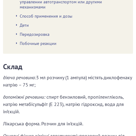
управлении автотранспортом или другими
механизмами
Способ применения и дозы
Дети
Передозировка
Побочные реакции
Склад
діюча речовина:
3 мл розчину (1 ампула) містять диклофенаку
натрію – 75 мг;
допоміжні речовини:
спирт бензиловий, пропіленгліколь,
натрію метабісульфіт (Е 223), натрію гідроксид, вода для
ін’єкцій.
Лікарська форма. Розчин для ін’єкцій.
Основні фізико-хімічні властивості:
прозорий розчин від