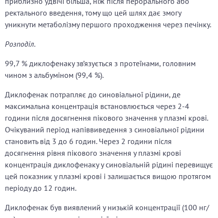
приблизно удвічі більша, ніж після перорального або
ректального введення, тому що цей шлях дає змогу
уникнути метаболізму першого проходження через печінку.
Розподіл.
99,7 % диклофенаку зв’язується з протеїнами, головним
чином з альбуміном (99,4 %).
Диклофенак потрапляє до синовіальної рідини, де
максимальна концентрація встановлюється через 2-4
години після досягнення пікового значення у плазмі крові.
Очікуваний період напіввиведення з синовіальної рідини
становить від 3 до 6 годин. Через 2 години після
досягнення рівня пікового значення у плазмі крові
концентрація диклофенаку у синовіальній рідині перевищує
цей показник у плазмі крові і залишається вищою протягом
періоду до 12 годин.
Диклофенак був виявлений у низькій концентрації (100 нг/