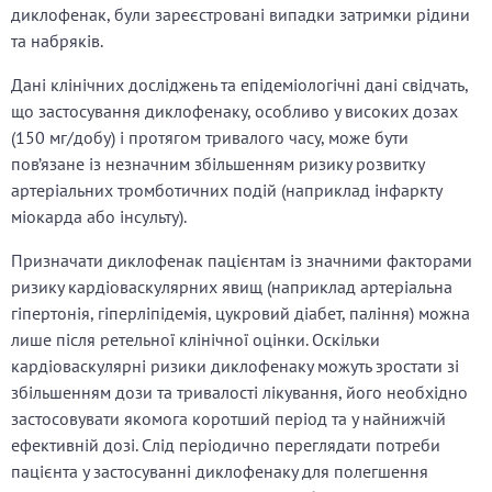
диклофенак, були зареєстровані випадки затримки рідини
та набряків.
Дані клінічних досліджень та епідеміологічні дані свідчать,
що застосування диклофенаку, особливо у високих дозах
(150 мг/добу) і протягом тривалого часу, може бути
пов’язане із незначним збільшенням ризику розвитку
артеріальних тромботичних подій (наприклад інфаркту
міокарда або інсульту).
Призначати диклофенак пацієнтам із значними факторами
ризику кардіоваскулярних явищ (наприклад артеріальна
гіпертонія, гіперліпідемія, цукровий діабет, паління) можна
лише після ретельної клінічної оцінки. Оскільки
кардіоваскулярні ризики диклофенаку можуть зростати зі
збільшенням дози та тривалості лікування, його необхідно
застосовувати якомога коротший період та у найнижчій
ефективній дозі. Слід періодично переглядати потреби
пацієнта у застосуванні диклофенаку для полегшення