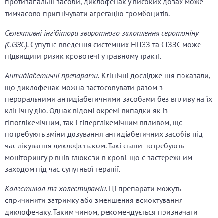
протизапальні засоби, диклофенак у високих дозах може
тимчасово пригнічувати агрегацію тромбоцитів.
Селективні інгібітори зворотного захоплення серотоніну
(СІЗЗС).
Супутнє введення системних НПЗЗ та СІЗЗС може
підвищити ризик кровотечі у травному тракті.
Антидіабетичні препарати.
Клінічні дослідження показали,
що диклофенак можна застосовувати разом з
пероральними антидіабетичними засобами без впливу на їх
клінічну дію. Однак відомі окремі випадки як із
гіпоглікемічним, так і гіперглікемічним впливом, що
потребують зміни дозування антидіабетичних засобів під
час лікування диклофенаком. Такі стани потребують
моніторингу рівнів глюкози в крові, що є застережним
заходом під час супутньої терапії.
Колестипол та холестирамін.
Ці препарати можуть
спричинити затримку або зменшення всмоктування
диклофенаку. Таким чином, рекомендується призначати