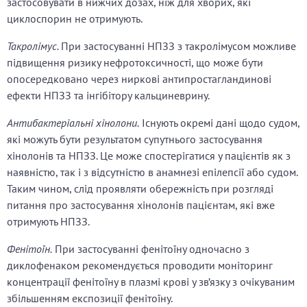
застосовувати в нижчих дозах, ніж для хворих, які
циклоспорин не отримують.
Такролімус.
При застосуванні НПЗЗ з такролімусом можливе
підвищення ризику нефротоксичності, що може бути
опосередковано через ниркові антипростагландинові
ефекти НПЗЗ та інгібітору кальциневрину.
Антибактеріальні хінолони.
Існують окремі дані щодо судом,
які можуть бути результатом супутнього застосування
хінолонів та НПЗЗ. Це може спостерігатися у пацієнтів як з
наявністю, так і з відсутністю в анамнезі епілепсії або судом.
Таким чином, слід проявляти обережність при розгляді
питання про застосування хінолонів пацієнтам, які вже
отримують НПЗЗ.
Фенітоїн.
При застосуванні фенітоїну одночасно з
диклофенаком рекомендується проводити моніторинг
концентрації фенітоїну в плазмі крові у зв’язку з очікуваним
збільшенням експозиції фенітоїну.