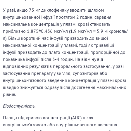
У разі, якщо 75 мг диклофенаку вводити шляхом
внутрішньовенної інфузії протягом 2 годин, середня
максимальна концентрація у плазмі крові становить
приблизно 1,875±0,436 мкг/мл (1,9 мкг/мл ≡ 5,9 мікромоль/
л). Більш короткий час інфузії призводить до вищої
максимальної концентрації у плазмі, тоді як триваліші
інфузії призводять до плато концентрації, пропорційної до
показника інфузії після 3-4 годин. На відміну від
відповідних результатів перорального застосування, у разі
застосування препарату у вигляді супозиторіїв або
внутрішньом’язового введення концентрація у плазмі крові
швидко знижується одразу після досягнення максимальних
рівнів.
Біодоступність.
Площа під кривою концентрації (AUC) після
внутрішньом’язового або внутрішньовенного введення