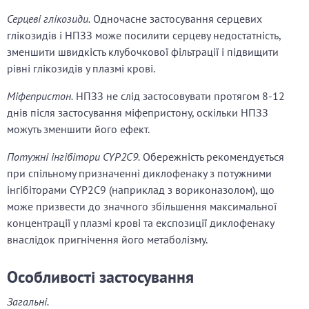
Серцеві глікозиди.
Одночасне застосування серцевих
глікозидів і НПЗЗ може посилити серцеву недостатність,
зменшити швидкість клубочкової фільтрації і підвищити
рівні глікозидів у плазмі крові.
Міфепристон.
НПЗЗ не слід застосовувати протягом 8-12
днів після застосування міфепристону, оскільки НПЗЗ
можуть зменшити його ефект.
Потужні інгібітори CYP2C9.
Обережність рекомендується
при спільному призначенні диклофенаку з потужними
інгібіторами CYP2C9 (наприклад з вориконазолом), що
може призвести до значного збільшення максимальної
концентрації у плазмі крові та експозиції диклофенаку
внаслідок пригнічення його метаболізму.
Особливості застосування
Загальні.