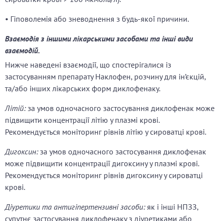
• Гіповолемія або зневоднення з будь-якої причини.
Взаємодія з іншими лікарськими засобами та інші види
взаємодій.
Нижче наведені взаємодії, що спостерігалися із
застосуванням препарату Наклофен, розчину для ін’єкцій,
та/або інших лікарських форм диклофенаку.
Літій:
за умов одночасного застосування диклофенак може
підвищити концентрації літію у плазмі крові.
Рекомендується моніторинг рівнів літію у сироватці крові.
Дигоксин:
за умов одночасного застосування диклофенак
може підвищити концентрації дигоксину у плазмі крові.
Рекомендується моніторинг рівнів дигоксину у сироватці
крові.
Діуретики та антигіпертензивні засоби:
як і інші НПЗЗ,
супутнє застосування диклофенаку з діуретиками або