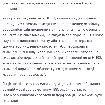
утворення виразки, застосування препарату необхідно
припинити.
Як і при застосуванні всіх НПЗЗ, включаючи диклофенак,
необхідним є ретельне медичне спостереження; особливу
обережність слід проявляти при призначенні диклофенаку
пацієнтам із симптомами, що свідчать про порушення з боку
шлунково-кишкового тракту, або з наявністю виразки
шлунка або кишечнику, кровотечі або перфорації в
анамнезі. Ризик шлунково-кишкових кровотеч, утворення
виразок або перфорацій вищий при збільшенні дози НПЗЗ,
включаючи диклофенак, а також у пацієнтів із наявністю в
анамнезі виразки, особливо з ускладненнями у вигляді
кровотечі або перфорації.
Пацієнти літнього віку мають підвищену частоту небажаних
реакцій у разі застосування НПЗЗ, особливо таких як
шлунково-кишкові кровотечі та перфорації, що можуть бути
летальними.