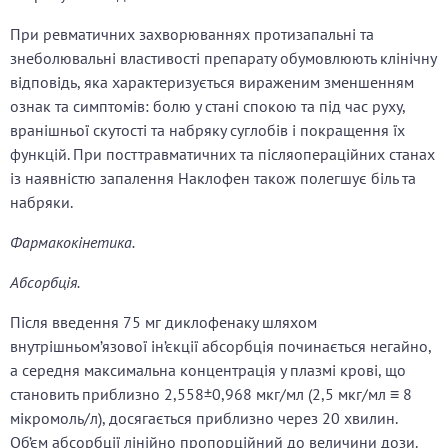
При ревматичних захворюваннях протизапальні та
знеболювальні властивості препарату обумовлюють клінічну
відповідь, яка характеризується вираженим зменшенням
ознак та симптомів: болю у стані спокою та під час руху,
вранішньої скутості та набряку суглобів і покращення їх
функцій. При посттравматичних та післяопераційних станах
із наявністю запалення Наклофен також полегшує біль та
набряки.
Фармакокінетика.
Абсорбція.
Після введення 75 мг диклофенаку шляхом
внутрішньом’язової ін’єкції абсорбція починається негайно,
а середня максимальна концентрація у плазмі крові, що
становить приблизно 2,558±0,968 мкг/мл (2,5 мкг/мл ≡ 8
мікромоль/л), досягається приблизно через 20 хвилин.
Об’єм абсорбції лінійно пропорційний до величини дози.