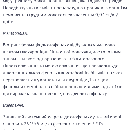
мл) у грудному молоці в однієї жінки, яка годувала груддю.
Передбачувана кількість препарату, що проникає в організм
немовляти з грудним молоком, еквівалентна 0,03 мг/кг/
добу.
Метаболізм.
Біотрансформація диклофенаку відбувається частково
шляхом глюкуронідації інтактної молекули, але головним
чином - шляхом одноразового та багаторазового
гідроксилювання та метоксилювання, що призводить до
утворення кількох фенольних метаболітів, більшість з яких
перетворюється у кон’югати глюкуроніду. Два з цих
фенольних метаболітів є біологічно активними, однак їхня
дія виражена значно менше, ніж для диклофенаку.
Виведення.
Загальний системний кліренс диклофенаку у плазмі крові
становить 263±56 мл/хв (середнє значення ± SD).