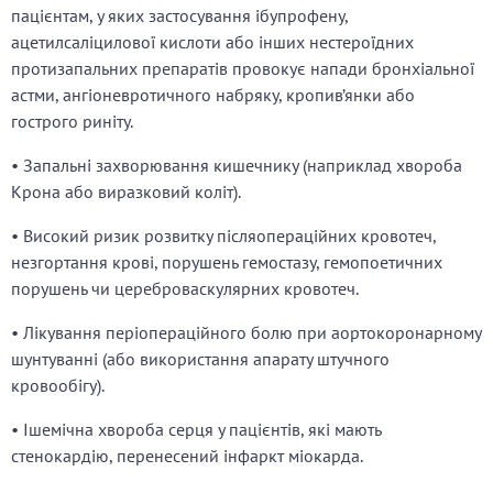
пацієнтам, у яких застосування ібупрофену,
ацетилсаліцилової кислоти або інших нестероїдних
протизапальних препаратів провокує напади бронхіальної
астми, ангіоневротичного набряку, кропив’янки або
гострого риніту.
• Запальні захворювання кишечнику (наприклад хвороба
Крона або виразковий коліт).
• Високий ризик розвитку післяопераційних кровотеч,
незгортання крові, порушень гемостазу, гемопоетичних
порушень чи цереброваскулярних кровотеч.
• Лікування періопераційного болю при аортокоронарному
шунтуванні (або використання апарату штучного
кровообігу).
• Ішемічна хвороба серця у пацієнтів, які мають
стенокардію, перенесений інфаркт міокарда.