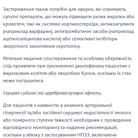
Застереження також потрібні для хворих, які отримують
супутні препарати, що можуть підвищити ризик виразки або
кровотечі, такі як системні кортикостероїди, антикоагулянти
(наприклад варфарин), антитромботичні засоби (наприклад
ацетилсаліцилова кислота) або селективні інгібітори
зворотного захоплення серотоніну.
Ретельне медичне спостереження та особливу обережність
слід проявляти при призначенні диклофенаку пацієнтам з
виразковим колітом або хворобою Крона, оскільки їх стан
може погіршитися.
Серцево-судинні та цереброваскулярні ефекти.
Для пацієнтів з наявністю в анамнезі артеріальної
гіпертензії та/або застійної серцевої недостатності легкого
або помірного ступеня тяжкості необхідним є проведення
відповідного моніторингу та надання рекомендацій,
оскільки у зв’язку з застосуванням НПЗЗ, включаючи