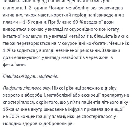
Термінальний період напіввиведення у плазмі крові
становить 1-2 години. Чотири метаболіти, включаючи два
активних, також мають короткий період напіввиведення з
плазми – 1-3 години. Приблизно 60 % введеної дози
виводиться з сечею у вигляді глюкуронідного кон’югату
інтактної молекули та у вигляді метаболітів, більшість із яких
також перетворюється на глюкуронідні кон’югати. Менш ніж
1 % виводиться у вигляді незміненої речовини. Залишки
дози елімінуються у вигляді метаболітів через жовч з
фекаліями.
Спеціальні групи пацієнтів.
Пацієнти літнього віку.
Ніякої різниці залежно від віку
хворого в абсорбції, метаболізмі або екскреції препарату не
спостерігалося, окрім того, що у п’яти пацієнтів літнього віку
15-хвилинна внутрішньовенна інфузія призвела до вищої
на 50 % концентрації у плазмі, ніж це спостерігалося у
молодих здорових добровольців.