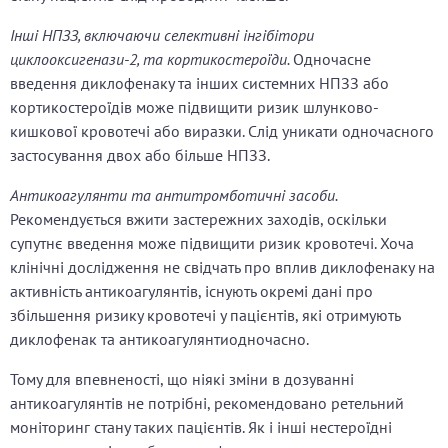
Інші НПЗЗ, включаючи селективні інгібітори
циклооксигенази-2, та кортикостероїди.
Одночасне
введення диклофенаку та інших системних НПЗЗ або
кортикостероїдів може підвищити ризик шлунково-
кишкової кровотечі або виразки. Слід уникати одночасного
застосування двох або більше НПЗЗ.
Антикоагулянти та антитромботичні засоби.
Рекомендується вжити застережних заходів, оскільки
супутнє введення може підвищити ризик кровотечі. Хоча
клінічні дослідження не свідчать про вплив диклофенаку на
активність антикоагулянтів, існують окремі дані про
збільшення ризику кровотечі у пацієнтів, які отримують
диклофенак та антикоагулянтиодночасно.
Тому для впевненості, що ніякі зміни в дозуванні
антикоагулянтів не потрібні, рекомендовано ретельний
моніторинг стану таких пацієнтів. Як і інші нестероїдні