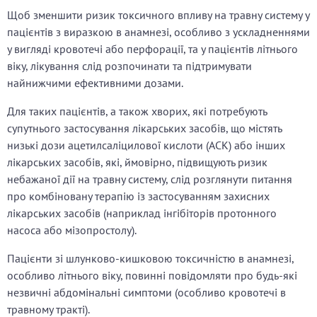
Щоб зменшити ризик токсичного впливу на травну систему у
пацієнтів з виразкою в анамнезі, особливо з ускладненнями
у вигляді кровотечі або перфорації, та у пацієнтів літнього
віку, лікування слід розпочинати та підтримувати
найнижчими ефективними дозами.
Для таких пацієнтів, а також хворих, які потребують
супутнього застосування лікарських засобів, що містять
низькі дози ацетилсаліцилової кислоти (АСК) або інших
лікарських засобів, які, ймовірно, підвищують ризик
небажаної дії на травну систему, слід розглянути питання
про комбіновану терапію із застосуванням захисних
лікарських засобів (наприклад інгібіторів протонного
насоса або мізопростолу).
Пацієнти зі шлунково-кишковою токсичністю в анамнезі,
особливо літнього віку, повинні повідомляти про будь-які
незвичні абдомінальні симптоми (особливо кровотечі в
травному тракті).