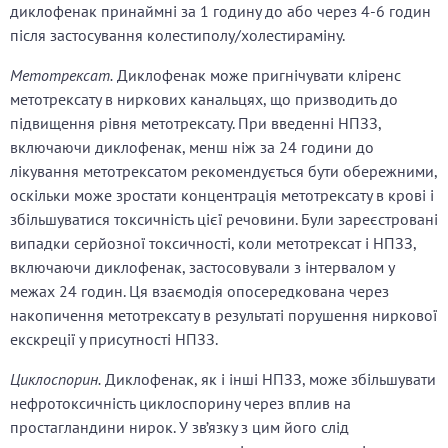
диклофенак принаймні за 1 годину до або через 4-6 годин
після застосування колестиполу/холестираміну.
Метотрексат.
Диклофенак може пригнічувати кліренс
метотрексату в ниркових канальцях, що призводить до
підвищення рівня метотрексату. При введенні НПЗЗ,
включаючи диклофенак, менш ніж за 24 години до
лікування метотрексатом рекомендується бути обережними,
оскільки може зростати концентрація метотрексату в крові і
збільшуватися токсичність цієї речовини. Були зареєстровані
випадки серйозної токсичності, коли метотрексат і НПЗЗ,
включаючи диклофенак, застосовували з інтервалом у
межах 24 годин. Ця взаємодія опосередкована через
накопичення метотрексату в результаті порушення ниркової
екскреції у присутності НПЗЗ.
Циклоспорин.
Диклофенак, як і інші НПЗЗ, може збільшувати
нефротоксичність циклоспорину через вплив на
простагландини нирок. У зв’язку з цим його слід