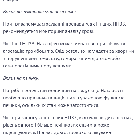
Вплив на гематологічні показники.
При тривалому застосуванні препарату, як і інших НПЗЗ,
рекомендується моніторинг аналізу крові.
Як і інші НПЗЗ, Наклофен може тимчасово пригнічувати
агрегацію тромбоцитів. Слід ретельно наглядати за хворими
з порушеннями гемостазу, геморагічним діатезом або
гематологічними порушеннями.
Вплив на печінку.
Потрібен ретельний медичний нагляд, якщо Наклофен
необхідно призначати пацієнтам з ураженою функцією
печінки, оскільки їх стан може загостритися.
Як і при застосуванні інших НПЗЗ, включаючи диклофенак,
рівень одного і більше печінкових ензимів може
підвищуватися. Під час довгострокового лікування