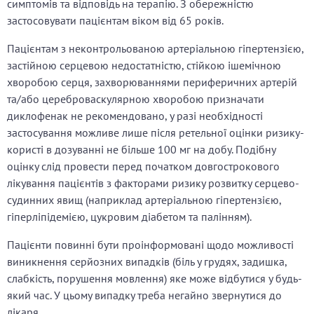
симптомів та відповідь на терапію. З обережністю
застосовувати пацієнтам віком від 65 років.
Пацієнтам з неконтрольованою артеріальною гіпертензією,
застійною серцевою недостатністю, стійкою ішемічною
хворобою серця, захворюваннями периферичних артерій
та/або цереброваскулярною хворобою призначати
диклофенак не рекомендовано, у разі необхідності
застосування можливе лише після ретельної оцінки ризику-
користі в дозуванні не більше 100 мг на добу. Подібну
оцінку слід провести перед початком довгострокового
лікування пацієнтів з факторами ризику розвитку серцево-
судинних явищ (наприклад артеріальною гіпертензією,
гіперліпідемією, цукровим діабетом та палінням).
Пацієнти повинні бути проінформовані щодо можливості
виникнення серйозних випадків (біль у грудях, задишка,
слабкість, порушення мовлення) яке може відбутися у будь-
який час. У цьому випадку треба негайно звернутися до
лікаря.