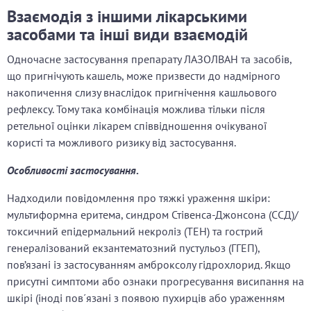
Взаємодія з іншими лікарськими
засобами та інші види взаємодій
Одночасне застосування препарату ЛАЗОЛВАН та засобів,
що пригнічують кашель, може призвести до надмірного
накопичення слизу внаслідок пригнічення кашльового
рефлексу. Тому така комбінація можлива тільки після
ретельної оцінки лікарем співвідношення очікуваної
користі та можливого ризику від застосування.
Особливості застосування
.
Надходили повідомлення про тяжкі ураження шкіри:
мультиформна еритема, синдром Стівенса-Джонсона (ССД)/
токсичний епідермальний некроліз (ТЕН) та гострий
генералізований екзантематозний пустульоз (ГГЕП),
пов’язані із застосуванням амброксолу гідрохлорид. Якщо
присутні симптоми або ознаки прогресування висипання на
шкірі (іноді пов´язані з появою пухирців або ураженням