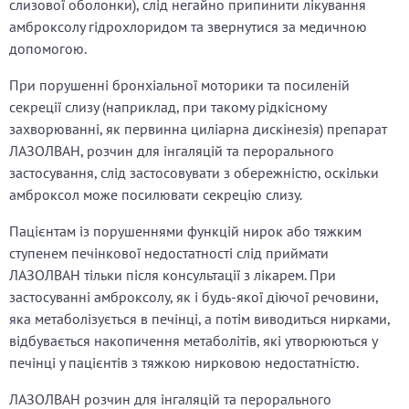
слизової оболонки), слід негайно припинити лікування
амброксолу гідрохлоридом та звернутися за медичною
допомогою.
При порушенні бронхіальної моторики та посиленій
секреції слизу (наприклад, при такому рідкісному
захворюванні, як первинна циліарна дискінезія) препарат
ЛАЗОЛВАН, розчин для інгаляцій та перорального
застосування, слід застосовувати з обережністю, оскільки
амброксол може посилювати секрецію слизу.
Пацієнтам із порушеннями функцій нирок або тяжким
ступенем печінкової недостатності слід приймати
ЛАЗОЛВАН тільки після консультації з лікарем. При
застосуванні амброксолу, як і будь-якої діючої речовини,
яка метаболізується в печінці, а потім виводиться нирками,
відбувається накопичення метаболітів, які утворюються у
печінці у пацієнтів з тяжкою нирковою недостатністю.
ЛАЗОЛВАН розчин для інгаляцій та перорального