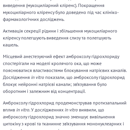
виведення (мукоциліарний кліренс). Покращення
мукоциліарного кліренсу було доведено під час клініко-
фармакологічних досліджень.
Активація секреції рідини і збільшення мукоциліарного
кліренсу полегшують виведення слизу та полегшують
кашель.
Місцевий анестезуючий ефект амброксолу гідрохлориду
спостерігали на моделі кролячого ока, що може
пояснюватися властивостями блокування натрієвих каналів.
Дослідження
in vitro
показали, що амброксолу гідрохлорид
блокує нейронні натрієві канали; зв’язування було
оборотним і залежним від концентрації.
Амброксолу гідрохлорид продемонстрував протизапальний
вплив
in vitro
. У дослідженнях
in vitro
виявили, що
амброксолу гідрохлорид значно зменшує вивільнення
цитокіну з крові та тканинне зв’язування мононуклеарних і