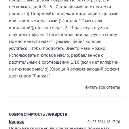
несколько дней (3 - 5 - 7, в зависимости от тяжести
процесса). Попробуйте поделать ингаляции с травами
или эфирными маслами ("Ингалин", "Смесь для
ингаляций"), обычно через 2 - 3 раза чувствуется
ощутимый эффект. После ингаляции на грудь и спину
можно нанести мазь "Пульмекс беби", хорошо
укутаться, чтобы пропотеть. Вместо мази можно
использовать пихтовое масло, разбавленное с
растительным в соотношении 1:10 (если нет аллергии
на пихтовое масло). Хороший отхаркивающий эффект
дает сироп "Линкас".
Читать все ответы
совместимость лекарств
Вопрос
04.08.2014 16:17:26
Подскажите можно ли одновременно принимать