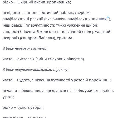
рідко – шкірний висип, кропив’янка;
невідомо – ангіоневротичний набряк, свербіж,
анафілактичні реакції (включаючи анафілактичний
шок
),
інші реакції гіперчутливості; тяжкі ураження шкіри:
синдром Стівенса-Джонсона та токсичний епідермальний
некроліз (синдром Лайєлла), еритема.
З боку нервової системи:
часто – дисгевзія (зміни смакових відчуттів).
З боку шлунково-кишкового тракту
:
часто – нудота, зниження чутливості у ротовій порожнині;
нечасто – блювання, діарея, диспепсія, біль у животі, сухість
у роті;
рідко – сухість у горлі;
дуже рідко – слинотеча.