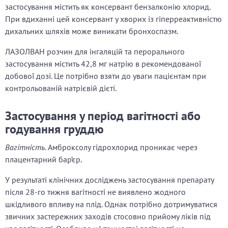
застосування містить як консервант бензалконію хлорид.
При вдиханні цей консервант у хворих із гіперреактивністю
дихальних шляхів може виникати бронхоспазм.
ЛАЗОЛВАН розчин для інгаляцій та перорального
застосування містить 42,8 мг натрію в рекомендованої
добової дозі. Це потрібно взяти до уваги пацієнтам при
контрольованій натрієвій дієті.
Застосування у період вагітності або
годування груддю
Вагітність.
Амброксолу гідрохлорид проникає через
плацентарний бар’єр.
У результаті клінічних досліджень застосування препарату
після 28-го тижня вагітності не виявлено жодного
шкідливого впливу на плід. Однак потрібно дотримуватися
звичних застережних заходів стосовно прийому ліків під