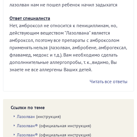
лазолван нам не пошел ребенок начил задыхатся
Ответ специалиста
Нет, амброксол не относится к пенициллинам, но,
действующим веществом "Лазолвана" является
амброксол, поэтому все препараты с амброксолом
применять нельзя (лазолван, амбробене, амброгексал,
флавамед, медокс и т.д.). Вам необходимо сделать
дополннительные аллергопробы, т. к.,видимо, Вы
знаете не все аллергены Ваших детей.
Читать все ответы
Ссылки по теме
Лазолван
(инструкция)
Лазолван®
(официальная инструкция)
Лазолван®
(официальная инструкция)