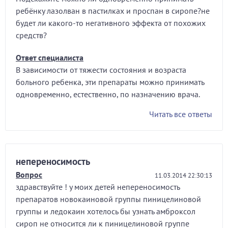
ребёнку лазолван в пастилках и проспан в сиропе?не
будет ли какого-то негативного эффекта от похожих
средств?
Ответ специалиста
В зависимости от тяжести состояния и возраста
больного ребенка, эти препараты можно принимать
одновременно, естественно, по назначению врача.
Читать все ответы
непереносимость
Вопрос
11.03.2014 22:30:13
здравствуйте ! у моих детей непереносимость
препаратов новокаиновой группы пиницелиновой
группы и ледокаин хотелось бы узнать амброксол
сироп не относится ли к пиницелиновой группе