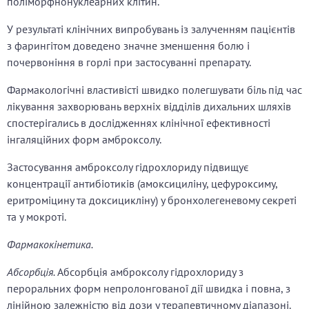
поліморфнонуклеарних клітин.
У результаті клінічних випробувань із залученням пацієнтів
з фарингітом доведено значне зменшення болю і
почервоніння в горлі при застосуванні препарату.
Фармакологічні властивісті швидко полегшувати біль під час
лікування захворювань верхніх відділів дихальних шляхів
спостерігались в дослідженнях клінічної ефективності
інгаляційних форм амброксолу.
Застосування амброксолу гідрохлориду підвищує
концентрації антибіотиків (амоксициліну, цефуроксиму,
еритроміцину та доксицикліну) у бронхолегеневому секреті
та у мокроті.
Фармакокінетика.
Абсорбція.
Абсорбція амброксолу гідрохлориду з
пероральних форм непролонгованої дії швидка і повна, з
лінійною залежністю від дози у терапевтичному діапазоні.