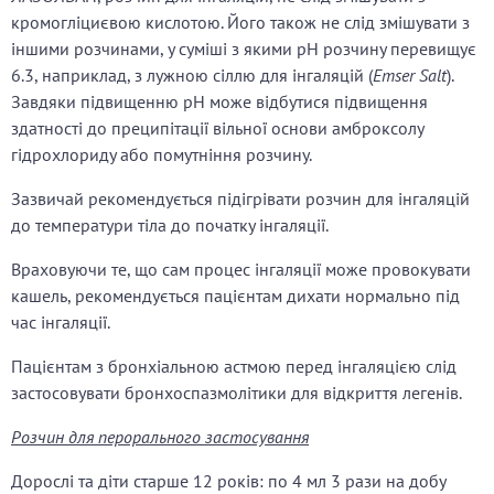
кромогліциєвою кислотою. Його також не слід змішувати з
іншими розчинами, у суміші з якими рН розчину перевищує
6.3, наприклад, з лужною сіллю для інгаляцій (
Emser Salt
).
Завдяки підвищенню рН може відбутися підвищення
здатності до преципітації вільної основи амброксолу
гідрохлориду або помутніння розчину.
Зазвичай рекомендується підігрівати розчин для інгаляцій
до температури тіла до початку інгаляції.
Враховуючи те, що сам процес інгаляції може провокувати
кашель, рекомендується пацієнтам дихати нормально під
час інгаляції.
Пацієнтам з бронхіальною астмою перед інгаляцією слід
застосовувати бронхоспазмолітики для відкриття легенів.
Розчин для перорального застосування
Дорослі та діти старше 12 років: по 4 мл 3 рази на добу