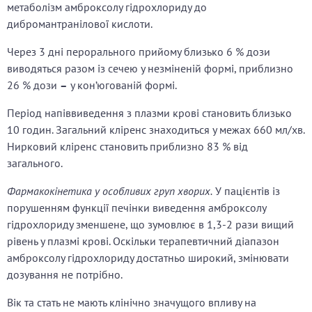
метаболізм амброксолу гідрохлориду до
дибромантранілової кислоти.
Через 3 дні перорального прийому близько 6 % дози
виводяться разом із сечею у незміненій формі, приблизно
26 % дози
–
у кон’югованій формі.
Період напіввиведення з плазми крові становить близько
10 годин. Загальний кліренс знаходиться у межах 660 мл/хв.
Нирковий кліренс становить приблизно 83 % від
загального.
Фармакокінетика у особливих груп хворих.
У пацієнтів із
порушенням функції печінки виведення амброксолу
гідрохлориду зменшене, що зумовлює в 1,3-2 рази вищий
рівень у плазмі крові. Оскільки терапевтичний діапазон
амброксолу гідрохлориду достатньо широкий, змінювати
дозування не потрібно.
Вік та стать не мають клінічно значущого впливу на