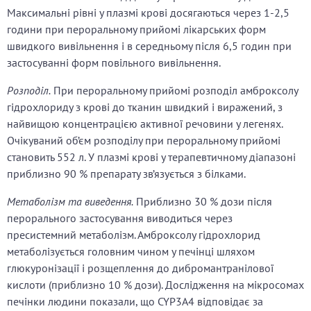
Максимальні рівні у плазмі крові досягаються через 1-2,5
години при пероральному прийомі лікарських форм
швидкого вивільнення і в середньому після 6,5 годин при
застосуванні форм повільного вивільнення.
Розподіл.
При пероральному прийомі розподіл амброксолу
гідрохлориду з крові до тканин швидкий і виражений, з
найвищою концентрацією активної речовини у легенях.
Очікуваний об’єм розподілу при пероральному прийомі
становить
552 л. У плазмі крові у терапевтичному діапазоні
приблизно 90 % препарату зв’язується з білками.
Метаболізм та виведення.
Приблизно 30 % дози після
перорального застосування виводиться через
пресистемний метаболізм. Амброксолу гідрохлорид
метаболізується головним чином у печінці шляхом
глюкуронізації і розщеплення до дибромантранілової
кислоти (приблизно 10 % дози). Дослідження на мікросомах
печінки людини показали, що CYP3A4 відповідає за