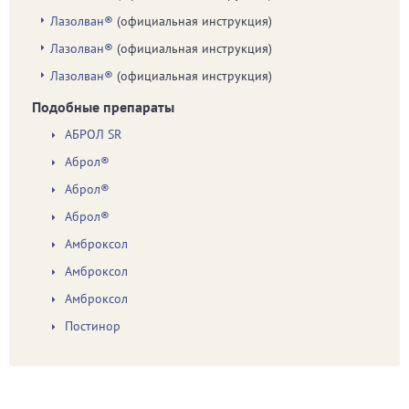
Лазолван®
(официальная инструкция)
Лазолван®
(официальная инструкция)
Лазолван®
(официальная инструкция)
Подобные препараты
АБРОЛ SR
Аброл®
Аброл®
Аброл®
Амброксол
Амброксол
Амброксол
Постинор