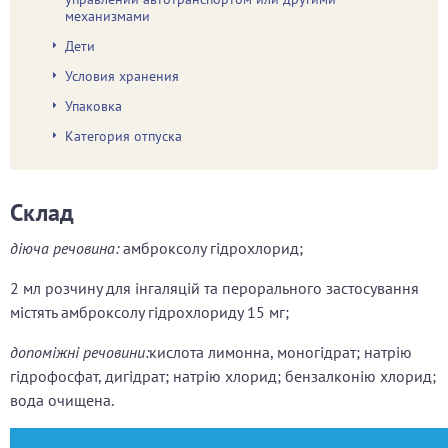
механизмами
Дети
Условия хранения
Упаковка
Категория отпуска
Склад
діюча речовина:
амброксолу гідрохлорид;
2 мл розчину для інгаляцій та перорального застосування
містять амброксолу гідрохлориду 15 мг;
допоміжні речовини:
кислота лимонна, моногідрат; натрію
гідрофосфат, дигідрат; натрію хлорид; бензалконію хлорид;
вода очищена.