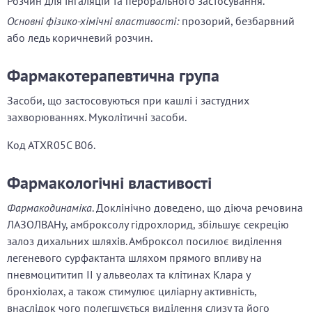
Розчин для інгаляцій та перорального застосування.
Основні фізико-хімічні властивості:
прозорий, безбарвний
або ледь коричневий розчин.
Фармакотерапевтична група
Засоби, що застосовуються при кашлі і застудних
захворюваннях. Муколітичні засоби.
Код АТХR05C B06.
Фармакологічні властивості
Фармакодинаміка
. Доклінічно доведено, що діюча речовина
ЛАЗОЛВАНу, амброксолу гідрохлорид, збільшує секрецію
залоз дихальних шляхів. Амброксол посилює виділення
легеневого сурфактанта шляхом прямого впливу на
пневмоцититип ІІ у альвеолах та клітинах Клара у
бронхіолах, а також стимулює циліарну активність,
внаслідок чого полегшується виділення слизу та його