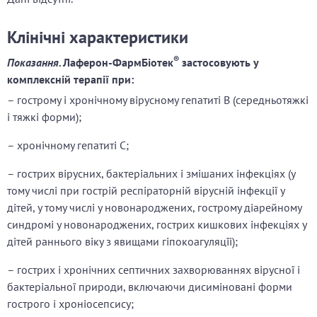
Клінічні характеристики
®
Показання.
Лаферон-ФармБіотек
застосовують у
комплексній терапії при:
– гострому і хронічному вірусному гепатиті В (середньотяжкі
і тяжкі форми);
– хронічному гепатиті С;
– гострих вірусних, бактеріальних і змішаних інфекціях (у
тому числі при гострій респіраторній вірусній інфекції у
дітей, у тому числі у новонароджених, гострому діарейному
синдромі у новонароджених, гострих кишкових інфекціях у
дітей раннього віку з явищами гіпокоагуляцїі);
– гострих і хронічних септичних захворюваннях вірусної і
бактеріальної природи, включаючи дисиміновані форми
гострого і хроніосепсису;