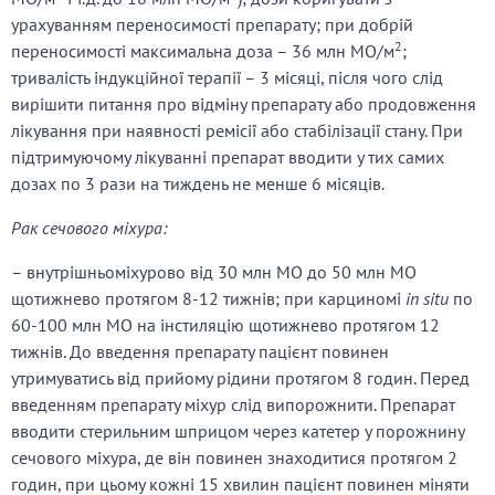
урахуванням переносимості препарату; при добрій
2
переносимості максимальна доза – 36 млн МО/м
;
тривалість індукційної терапії – 3 місяці, після чого слід
вирішити питання про відміну препарату або продовження
лікування при наявності ремісії або стабілізації стану. При
підтримуючому лікуванні препарат вводити у тих самих
дозах по 3 рази на тиждень не менше 6 місяців.
Рак сечового міхура:
– внутрішньоміхурово від 30 млн МО до 50 млн МО
щотижнево протягом 8-12 тижнів; при карциномі
in situ
по
60-100 млн МО на інстиляцію щотижнево протягом 12
тижнів. До введення препарату пацієнт повинен
утримуватись від прийому рідини протягом 8 годин. Перед
введенням препарату міхур слід випорожнити. Препарат
вводити стерильним шприцом через катетер у порожнину
сечового міхура, де він повинен знаходитися протягом 2
годин, при цьому кожні 15 хвилин пацієнт повинен міняти