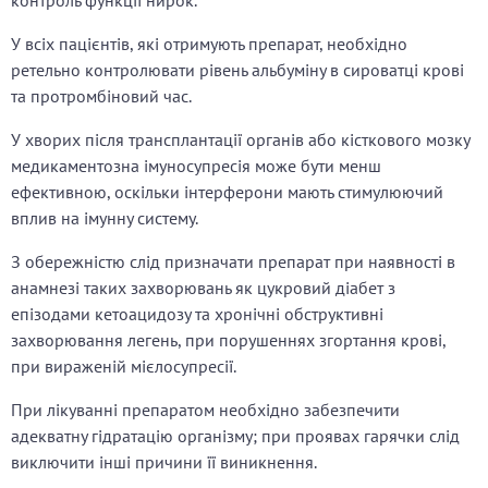
контроль функції нирок.
У всіх пацієнтів, які отримують препарат, необхідно
ретельно контролювати рівень альбуміну в сироватці крові
та протромбіновий час.
У хворих після трансплантації органів або кісткового мозку
медикаментозна імуносупресія може бути менш
ефективною, оскільки інтерферони мають стимулюючий
вплив на імунну систему.
З обережністю слід призначати препарат при наявності в
анамнезі таких захворювань як цукровий діабет з
епізодами кетоацидозу та хронічні обструктивні
захворювання легень, при порушеннях згортання крові,
при вираженій мієлосупресії.
При лікуванні препаратом необхідно забезпечити
адекватну гідратацію організму; при проявах гарячки слід
виключити інші причини її виникнення.