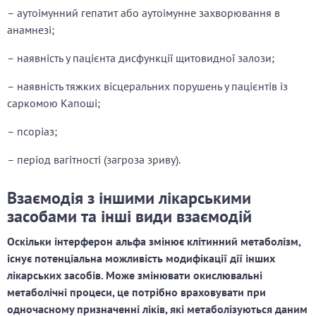
– аутоімунний гепатит або аутоімунне захворювання в
анамнезі;
– наявність у пацієнта дисфункції щитовидної залози;
– наявність тяжких вісцеральних порушень у пацієнтів із
саркомою Капоші;
– псоріаз;
– період вагітності (загроза зриву).
Взаємодія з іншими лікарськими
засобами та інші види взаємодій
Оскільки інтерферон альфа змінює клітинний метаболізм,
існує потенціальна можливість модифікації дії інших
лікарських засобів. Може змінювати окислювальні
метаболічні процеси, це потрібно враховувати при
одночасному призначенні ліків, які метаболізуються даним