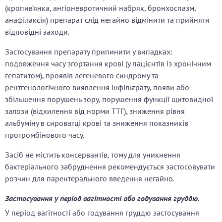
(кропив’янка, ангіоневротичний набряк, бронхоспазм,
анафілаксія) препарат слід негайно відмінити та прийняти
відповідні заходи.
Застосування препарату припинити у випадках:
подовження часу згортання крові (у пацієнтів із хронічним
гепатитом), проявів легеневого синдрому та
рентгенологічного виявлення інфільтрату, появи або
збільшення порушень зору, порушення функції щитовидної
залози (відхилення від норми ТТГ), зниження рівня
альбуміну в сироватці крові та зниження показників
протромбінового часу.
Засіб не містить консервантів, тому для уникнення
бактеріального забруднення рекомендується застосовувати
розчин для парентерального введення негайно.
Застосування у період вагітності або годування груддю.
У період вагітності або годування груддю застосування