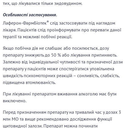
тих, що лікувалися тільки зидовудином.
Особливості застосування.
®
Лаферон-ФармБіотек
слід застосовувати під наглядом
лікаря. Пацієнтів слід проінформувати про переваги даної
терапії та можливі побічні реакції.
Якщо побічна дія не слабшає або посилюється, дозу
препарату знижують до 50 % або лікування припиняють.
Залежно від індивідуальної чутливості та призначеної дози
препарату у пацієнтів може спостерігатися уповільнена
швидкість психомоторних реакцій – сонливість, слабкість,
підвищена втомлюваність.
При лікуванні препаратом вживання алкоголю має бути
виключено.
Перед призначенням препарату на тривалий час у дозах 3
млн МО та вище рекомендовано дослідження функції
щитовидної залози. Препарат можна починати