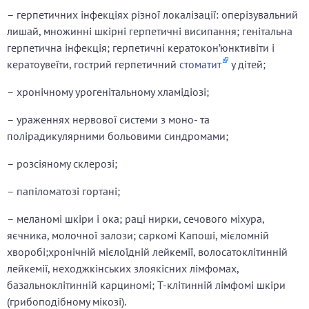
– герпетичних інфекціях різної локалізації: оперізувальний
лишай, множинні шкірні герпетичні висипання; генітальна
герпетична інфекція; герпетичні кератокон’юнктивіти і
кератоувеїти, гострий герпетичний
стоматит
у дітей;
– хронічному урогенітальному хламідіозі;
– ураженнях нервової системи з моно- та
полірадикулярними больовими синдромами;
– розсіяному склерозі;
– папіломатозі гортані;
– меланомі шкіри і ока; раці нирки, сечового міхура,
яєчника, молочної залози; саркомі Капоші, мієломній
хворобі;хронічній мієлоїдній лейкемії, волосатоклітинній
лейкемії, неходжкінських злоякісних лімфомах,
базальноклітинній карциномі; Т-клітинній лімфомі шкіри
(грибоподібному мікозі).