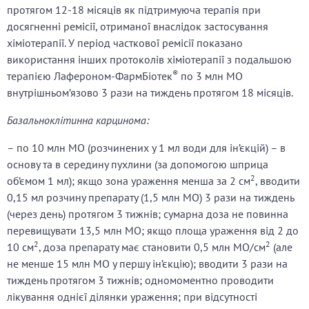
протягом 12-18 місяців як підтримуюча терапія при
досягненні ремісії, отриманої внаслідок застосування
хіміотерапії. У період часткової ремісії показано
використання інших протоколів хіміотерапії з подальшою
®
терапією Лафероном-ФармБіотек
по 3 млн МО
внутрішньом’язово 3 рази на тиждень протягом 18 місяців.
Базальноклітинна карцинома:
– по 10 млн МО (розчинених у 1 мл води для ін’єкцій) – в
основу та в середину пухлини (за допомогою шприца
2
об’ємом 1 мл); якщо зона ураження менша за 2 см
, вводити
0,15 мл розчину препарату (1,5 млн МО) 3 рази на тиждень
(через день) протягом 3 тижнів; сумарна доза не повинна
перевищувати 13,5 млн МО; якщо площа ураження від 2 до
2
2
10 см
, доза препарату має становити 0,5 млн МО/см
(але
не менше 15 млн МО у першу ін’єкцію); вводити 3 рази на
тиждень протягом 3 тижнів; одномоментно проводити
лікування однієї ділянки ураження; при відсутності