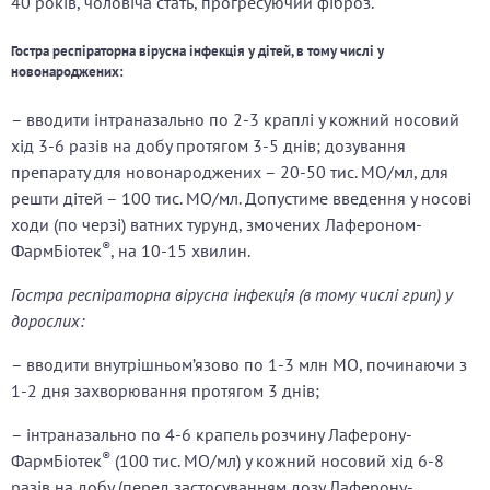
40 років, чоловіча стать, прогресуючий фіброз.
Гостра респіраторна вірусна інфекція у дітей, в тому числі у
новонароджених:
– вводити інтраназально по 2-3 краплі у кожний носовий
хід 3-6 разів на добу протягом 3-5 днів; дозування
препарату для новонароджених – 20-50 тис. МО/мл, для
решти дітей – 100 тис. МО/мл. Допустиме введення у носові
ходи (по черзі) ватних турунд, змочених Лафероном-
®
ФармБіотек
, на 10-15 хвилин.
Гостра респіраторна вірусна інфекція (в тому числі грип) у
дорослих:
– вводити внутрішньом’язово по 1-3 млн МО, починаючи з
1-2 дня захворювання протягом 3 днів;
– інтраназально по 4-6 крапель розчину Лаферону-
®
ФармБіотек
(100 тис. МО/мл) у кожний носовий хід 6-8
разів на добу (перед застосуванням дозу Лаферону-