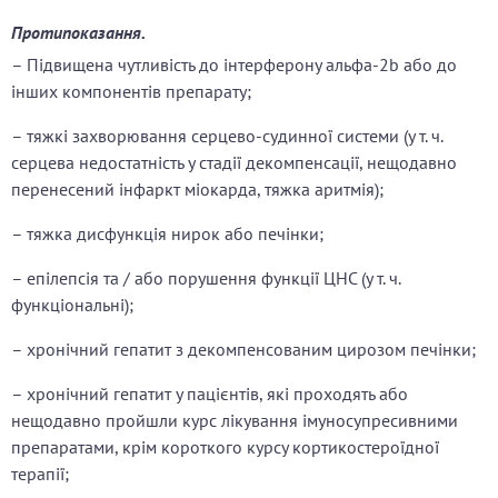
Протипоказання.
– Підвищена чутливість до інтерферону альфа-2b або до
інших компонентів препарату;
– тяжкі захворювання серцево-судинної системи (у т. ч.
серцева недостатність у стадії декомпенсації, нещодавно
перенесений інфаркт міокарда, тяжка аритмія);
– тяжка дисфункція нирок або печінки;
– епілепсія та / або порушення функції ЦНС (у т. ч.
функціональні);
– хронічний гепатит з декомпенсованим цирозом печінки;
– хронічний гепатит у пацієнтів, які проходять або
нещодавно пройшли курс лікування імуносупресивними
препаратами, крім короткого курсу кортикостероїдної
терапії;