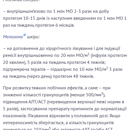
– внутрішньом’язово по 1 млн МО 2-3 рази на добу
протягом 10-15 днів із наступним введенням по 1 млн МО 1
раз на тиждень протягом 6 місяців.
Меланома
шкіри:
– на доповнення до хірургічного лікування і для індукції
2
ремісії внутрішньовенно по 20 млн МО/м
(інфузія протягом
20 хвилин), 5 разів на тиждень протягом 4 тижнів;
2
підтримуюча терапія – підшкірно по 10 млн МО/м
3 рази
на тиждень (через день) протягом 48 тижнів.
При розвитку тяжких побічних ефектів, а саме – при
3
зниженні кількості гранулоцитів (менше 500/мм
),
підвищення АЛТ/АСТ (перевищення верхньої межі норми в
5 разів), застосування препарату припинити до нормалізації
показників. Лікування відновити у половинній дозі. Якщо
непереносимість зберігається, а кількість гранулоцитів
3
знижується до 250/мм
або активність АЛТ та/або АСТ