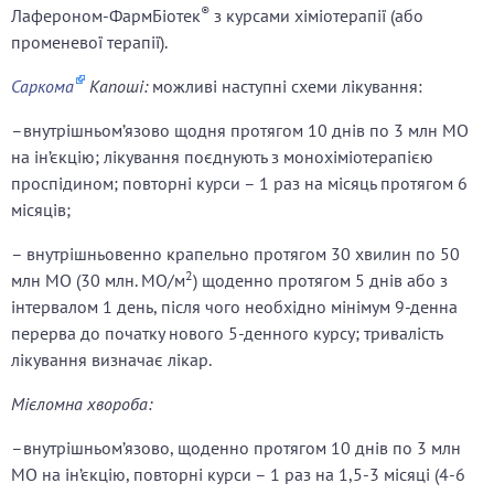
®
Лафероном-ФармБіотек
з курсами хіміотерапії (або
променевої терапії).
Саркома
Капоші:
можливі наступні схеми лікування:
–внутрішньом’язово щодня протягом 10 днів по 3 млн МО
на ін’єкцію; лікування поєднують з монохіміотерапією
проспідином; повторні курси – 1 раз на місяць протягом 6
місяців;
– внутрішньовенно крапельно протягом 30 хвилин по 50
2
млн МО (30 млн. МО/м
) щоденно протягом 5 днів або з
інтервалом 1 день, після чого необхідно мінімум 9-денна
перерва до початку нового 5-денного курсу; тривалість
лікування визначає лікар.
Мієломна хвороба:
–внутрішньом’язово, щоденно протягом 10 днів по 3 млн
МО на ін’єкцію, повторні курси – 1 раз на 1,5-3 місяці (4-6