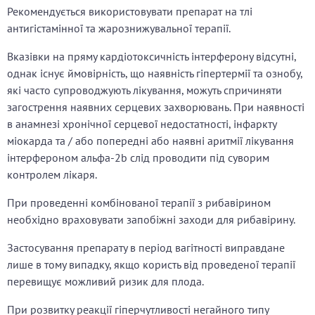
Рекомендується використовувати препарат на тлі
антигістамінної та жарознижувальної терапії.
Вказівки на пряму кардіотоксичність інтерферону відсутні,
однак існує ймовірність, що наявність гіпертермії та ознобу,
які часто супроводжують лікування, можуть спричиняти
загострення наявних серцевих захворювань. При наявності
в анамнезі хронічної серцевої недостатності, інфаркту
міокарда та / або попередні або наявні аритмії лікування
інтерфероном альфа-2b слід проводити під суворим
контролем лікаря.
При проведенні комбінованої терапії з рибавірином
необхідно враховувати запобіжні заходи для рибавірину.
Застосування препарату в період вагітності виправдане
лише в тому випадку, якщо користь від проведеної терапії
перевищує можливий ризик для плода.
При розвитку реакції гіперчутливості негайного типу