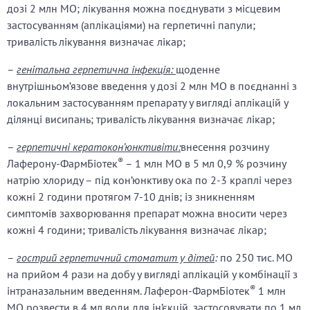
дозі 2 млн МО; лікування можна поєднувати з місцевим
застосуванням (аплікаціями) на герпетичні папули;
тривалість лікування визначає лікар;
–
генітальна герпетична інфекція:
щоденне
внутрішньом’язове введення у дозі 2 млн МО в поєднанні з
локальним застосуванням препарату у вигляді аплікацій у
ділянці висипань; тривалість лікування визначає лікар;
–
герпетичні кератокон’юнктивіти:
внесення розчину
®
Лаферону-ФармБіотек
– 1 млн МО в 5 мл 0,9 % розчину
натрію хлориду – під кон’юнктиву ока по 2-3 краплі через
кожні 2 години протягом 7-10 днів; із зникненням
симптомів захворювання препарат можна вносити через
кожні 4 години; тривалість лікування визначає лікар;
–
гострий герпетичний стоматит у дітей
:
по 250 тис. МО
на прийом 4 рази на добу у вигляді аплікацій у комбінації з
®
інтраназальним введенням. Лаферон-ФармБіотек
1 млн
МО розвести в 4 мл води для ін’єкцій, застосовувати по 1 мл