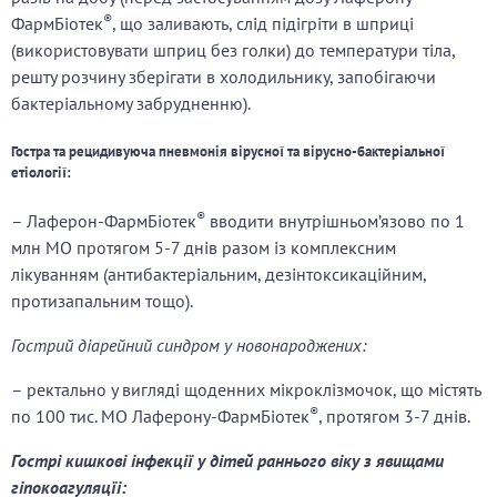
®
ФармБіотек
, що заливають, слід підігріти в шприці
(використовувати шприц без голки) до температури тіла,
решту розчину зберігати в холодильнику, запобігаючи
бактеріальному забрудненню).
Гостра та рецидивуюча пневмонія вірусної та вірусно-бактеріальної
етіології:
®
– Лаферон-ФармБіотек
вводити внутрішньом’язово по 1
млн МО протягом 5-7 днів разом із комплексним
лікуванням (антибактеріальним, дезінтоксикаційним,
протизапальним тощо).
Гострий діарейний синдром у новонароджених:
– ректально у вигляді щоденних мікроклізмочок, що містять
®
по 100 тис. МО Лаферону-ФармБіотек
, протягом 3-7 днів.
Гострі кишкові інфекції у дітей раннього віку з явищами
гіпокоагуляцїі: