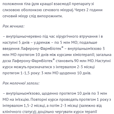
положення тіла (для кращої взаємодії препарату зі
слизовою оболонкою сечового міхура). Через 2 години
сечовий міхур слід випорожнити.
Рак яєчника:
– внутрішньочеревно під час хірургічного втручання і в
наступні 5 днів – у дренаж – по 5 млн МО; подальше
®
введення Лаферону-ФармБіотек
– внутрішньом’язово 3
млн МО протягом 10 днів між курсами хіміотерапії; загальна
®
доза Лаферону-ФармБіотек
становить 90 млн МО. Наступні
курси можуть призначатися з інтервалом 2-3 місяці
протягом 1-1,5 року: 3 млн МО щоденно 10 днів.
Рак молочної залози:
– внутрішньом’язово, щоденно протягом 10 днів по 3 млн
МО на ін’єкцію. Повторні курси проводять протягом 1 року з
інтервалом 1,5-2 місяці, а потім 2-3 місяці (залежно від
клінічного статусу); доцільно чергувати курси терапії