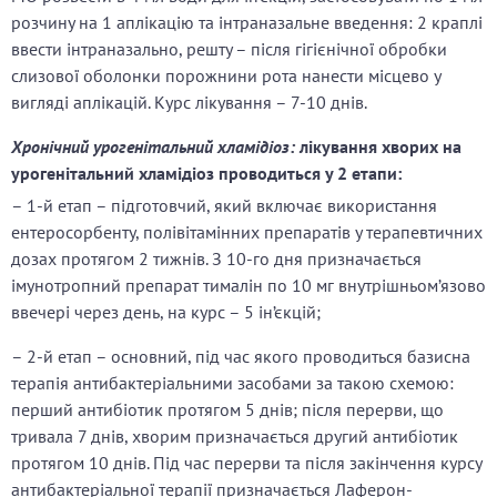
розчину на 1 аплікацію та інтраназальне введення: 2 краплі
ввести інтраназально, решту – після гігієнічної обробки
слизової оболонки порожнини рота нанести місцево у
вигляді аплікацій. Курс лікування – 7-10 днів.
Хронічний урогенітальний хламідіоз:
лікування хворих на
урогенітальний хламідіоз проводиться у 2 етапи:
– 1-й етап – підготовчий, який включає використання
ентеросорбенту, полівітамінних препаратів у терапевтичних
дозах протягом 2 тижнів. З 10-го дня призначається
імунотропний препарат тималін по 10 мг внутрішньом’язово
ввечері через день, на курс – 5 ін’єкцій;
– 2-й етап – основний, під час якого проводиться базисна
терапія антибактеріальними засобами за такою схемою:
перший антибіотик протягом 5 днів; після перерви, що
тривала 7 днів, хворим призначається другий антибіотик
протягом 10 днів. Під час перерви та після закінчення курсу
антибактеріальної терапії призначається Лаферон-