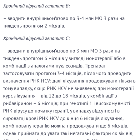
Хронічний вірусний гепатит В:
– вводити внутрішньом’язово по 3-4 млн МО 3 рази на
тиждень протягом 2 місяців.
Хронічний вірусний гепатит С:
– вводити внутрішньом’язово по 3 млн МО 3 рази на
тиждень протягом 6 місяців у вигляді монотерапії або в
комбінації з аналогами нуклеозидів. Препарат
застосовувати протягом 3-4 місяців, після чого проводити
визначення РНК HCV; далі лікування продовжувати тільки в
тому випадку, якщо РНК HCV не виявлена; при монотерапії
курс лікування – від 12 до 18 місяців, у комбінації з
рибавірином – 6 місяців; при генотипі 1 і високому вмісті
РНК вірусу до початку терапії, у випадку відсутності в
сироватці крові РНК HCV до кінця 6 місяців лікування,
комбіновану терапію можна продовжувати ще 6 місяців,
однак приймати до уваги такі негативні фактори як вік від