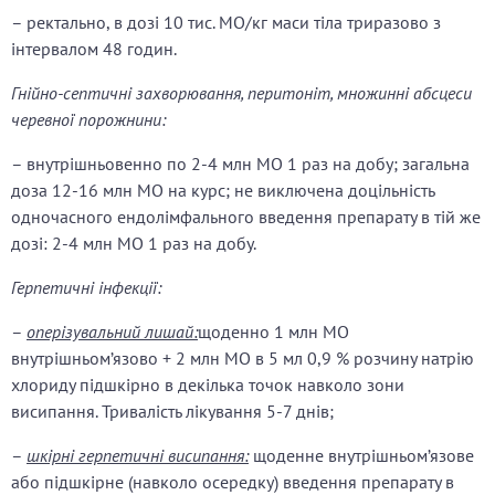
– ректально, в дозі 10 тис. МО/кг маси тіла триразово з
інтервалом 48 годин.
Гнійно-септичні захворювання, перитоніт, множинні абсцеси
черевної порожнини:
– внутрішньовенно по 2-4 млн МО 1 раз на добу; загальна
доза 12-16 млн МО на курс; не виключена доцільність
одночасного ендолімфального введення препарату в тій же
дозі: 2-4 млн МО 1 раз на добу.
Герпетичні інфекції:
–
оперізувальний лишай:
щоденно 1 млн МО
внутрішньом’язово + 2 млн МО в 5 мл 0,9 % розчину натрію
хлориду підшкірно в декілька точок навколо зони
висипання. Тривалість лікування 5-7 днів;
–
шкірні герпетичні висипання:
щоденне внутрішньом’язове
або підшкірне (навколо осередку) введення препарату в