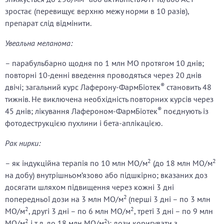
зростає (перевищує верхню межу норми в 10 разів),
препарат слід відмінити.
Увеальна меланома:
– парабульбарно щодня по 1 млн МО протягом 10 днів;
повторні 10-денні введення проводяться через 20 днів
®
двічі; загальний курс Лаферону-ФармБіотек
становить 48
тижнів. Не виключена необхідність повторних курсів через
®
45 днів; лікування Лафероном-ФармБіотек
поєднують із
фотодеструкцією пухлини і бета-аплікацією.
Рак нирки:
2
2
– як індукційна терапія по 10 млн МО/м
(до 18 млн МО/м
на добу) внутрішньом’язово або підшкірно; вказаних доз
досягати шляхом підвищення через кожні 3 дні
2
попередньої дози на 3 млн МО/м
(перші 3 дні – по 3 млн
2
2
МО/м
, другі 3 дні – по 6 млн МО/м
, треті 3 дні – по 9 млн
2
2
МО/м
і т.д. до 18 млн МО/м
); дози коригувати з