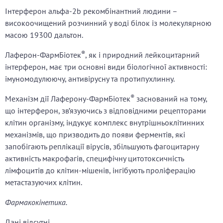
Інтерферон альфа-2b рекомбінантний людини –
високоочищений розчинний у воді білок із молекулярною
масою 19300 дальтон.
®
Лаферон-ФармБіотек
, як і природний лейкоцитарний
інтерферон, має три основні види біологічної активності:
імуномодулюючу, антивірусну та протипухлинну.
®
Механізм дії Лаферону-ФармБіотек
заснований на тому,
що інтерферон, зв’язуючись з відповідними рецепторами
клітин організму, індукує комплекс внутрішньоклітинних
механізмів, що призводить до появи ферментів, які
запобігають реплікації вірусів, збільшують фагоцитарну
активність макрофагів, специфічну цитотоксичність
лімфоцитів до клітин-мішенів, інгібують проліферацію
метастазуючих клітин.
Фармакокінетика.
Дані відсутні.