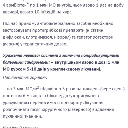
®
ФармБіотек
по 1 млн МО внутрішньом’язово 1 раз на добу
ввечері, всього 10 ін’єкцій на курс.
Під час прийому антибактеріальних засобів необхідно
застосовувати протигрибкові препарати (ністатин,
дифлюкан, клотримазол, нізорал) та гепатопротектори
(карсил) у терапевтичних дозах.
Ураження нервової системи з моно- та полірадикулярними
больовими синдромами:
– внутрішньом’язово в дозі 1 млн
МО курсом 5-10 днів у комплексному лікуванні.
Папіломатоз гортані:
2
– по 3 млн МО/м
підшкірно 3 рази на тиждень (через день)
протягом 6 місяців та більше; дозу коригувати з
урахуванням переносимості препарату. Лікування
розпочинати після хірургічного (лазерного) видалення
пухлинної тканини.
Розсіяний склероз: