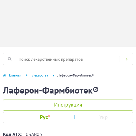
Главная
Лекарства
Лаферон-Фармбиотек®
Лаферон-Фармбиотек®
Инструкция
Рус
*
Укр
Код ATХ:
L03AB05