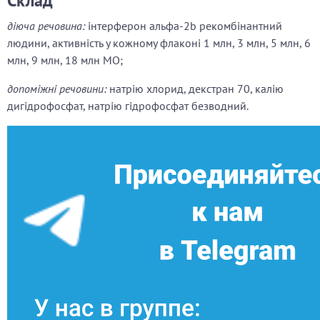
Склад
діюча речовина:
інтерферон альфа-2b рекомбінантний
людини, активність у кожному флаконі 1 млн, 3 млн, 5 млн, 6
млн, 9 млн, 18 млн МО;
допоміжні речовини:
натрію хлорид, декстран 70, калію
дигідрофосфат, натрію гідрофосфат безводний.