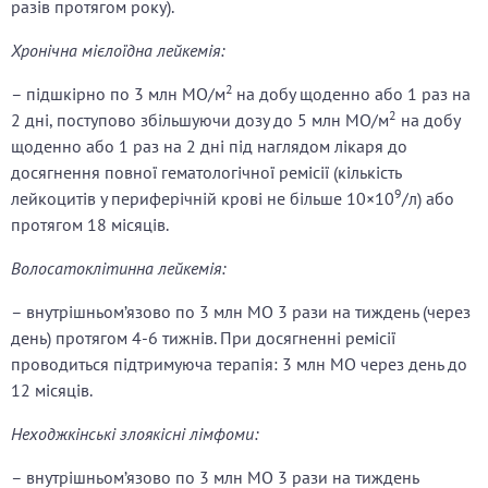
разів протягом року).
Хронічна мієлоїдна лейкемія:
2
– підшкірно по 3 млн МО/м
на добу щоденно або 1 раз на
2
2 дні, поступово збільшуючи дозу до 5 млн МО/м
на добу
щоденно або 1 раз на 2 дні під наглядом лікаря до
досягнення повної гематологічної ремісії (кількість
9
лейкоцитів у периферічній крові не більше 10×10
/л) або
протягом 18 місяців.
Волосатоклітинна лейкемія:
– внутрішньом’язово по 3 млн МО 3 рази на тиждень (через
день) протягом 4-6 тижнів. При досягненні ремісії
проводиться підтримуюча терапія: 3 млн МО через день до
12 місяців.
Неходжкінські злоякісні лімфоми:
– внутрішньом’язово по 3 млн МО 3 рази на тиждень