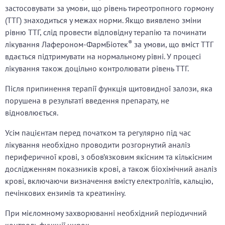
застосовувати за умови, що рівень тиреотропного гормону
(ТТГ) знаходиться у межах норми. Якщо виявлено зміни
рівню ТТГ, слід провести відповідну терапію та починати
®
лікування Лафероном-ФармБіотек
за умови, що вміст ТТГ
вдається підтримувати на нормальному рівні. У процесі
лікування також доцільно контролювати рівень ТТГ.
Після припинення терапії функція щитовидної залози, яка
порушена в результаті введення препарату, не
відновлюється.
Усім пацієнтам перед початком та регулярно під час
лікування необхідно проводити розгорнутий аналіз
периферичної крові, з обов’язковим якісним та кількісним
дослідженням показників крові, а також біохімічний аналіз
крові, включаючи визначення вмісту електролітів, кальцію,
печінкових ензимів та креатиніну.
При мієломному захворюванні необхідний періодичний