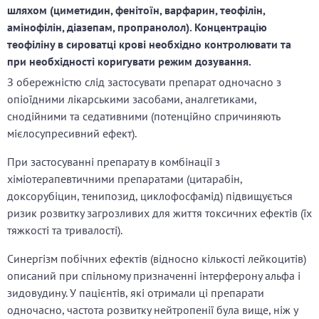
шляхом (циметидин, фенітоїн, варфарин, теофілін,
амінофілін, діазепам, пропранолол). Концентрацію
теофіліну в сироватці крові необхідно контролювати та
при необхідності коригувати режим дозування.
З обережністю слід застосувати препарат одночасно з
опіоїдними лікарськими засобами, аналгетиками,
снодійними та седативними (потенційно спричиняють
мієлосупресивний ефект).
При застосуванні препарату в комбінації з
хіміотерапевтичними препаратами (цитарабін,
доксорубіцин, тенипозид, циклофосфамід) підвищується
ризик розвитку загрозливих для життя токсичних ефектів (їх
тяжкості та тривалості).
Синергізм побічних ефектів (відносно кількості лейкоцитів)
описаний при спільному призначенні інтерферону альфа і
зидовудину. У пацієнтів, які отримали ці препарати
одночасно, частота розвитку нейтропенії була вище, ніж у