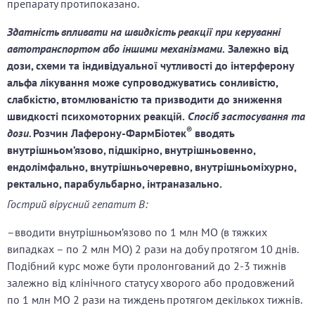
препарату протипоказано.
Здатність впливати на швидкість реакції при керуванні
автотранспортом або іншими механізмами.
Залежно від
дози, схеми та індивідуальної чутливості до інтерферону
альфа лікування може супроводжуватись сонливістю,
слабкістю, втомлюваністю та призводити до зниження
швидкості психомоторних реакцій.
Спосіб застосування та
®
дози.
Розчин Лаферону-ФармБіотек
вводять
внутрішньом’язово, підшкірно, внутрішньовенно,
ендолімфально, внутрішньочеревно, внутрішньоміхурно,
ректально, парабульбарно, інтраназально.
Гострий вірусний гепатит В:
–вводити внутрішньом’язово по 1 млн МО (в тяжких
випадках – по 2 млн МО) 2 рази на добу протягом 10 днів.
Подібний курс може бути пролонгований до 2-3 тижнів
залежно від клінічного статусу хворого або продовжений
по 1 млн МО 2 рази на тиждень протягом декількох тижнів.