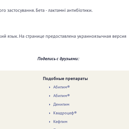
го застосування. Бета - лактамні антибіотики.
ский язык. На странице предоставлена украиноязычная версия
Поделись с друзьями:
Подобные препараты
Абипим®
Абипим®
Денипим
Квадроцеф®
Кефпим