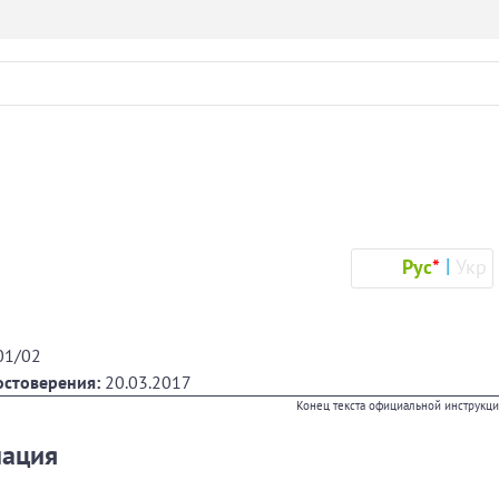
Рус
*
Укр
01/02
остоверения:
20.03.2017
Конец текста официальной инструкц
мация