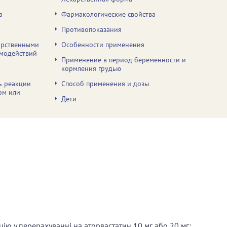
а
Фармакологические свойства
Противопоказания
арственными
Особенности применения
имодействий
Применение в период беременности и
кормления грудью
ь реакции
Способ применения и дозы
ом или
Дети
ьцію у перерахуванні на аторвастатин 10 мг або 20 мг;