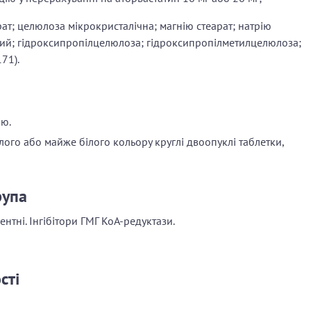
ат; целюлоза мікрокристалічна; магнію стеарат; натрію
ий; гідроксипропілцелюлоза; гідроксипропілметилцелюлоза;
71).
ою.
лого або майже білого кольору круглі двоопуклі таблетки,
рупа
ентні. Інгібітори ГМГ КоА-редуктази.
сті