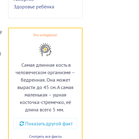
Здоровье ребёнка
у
Это интересно!
В
Самая длинная кость в
человеческом организме –
бедренная. Она может
вырасти до 45 см. А самая
маленькая – ушная
косточка-стремечко, её
длина всего 5 мм.
Показать другой факт
Смотреть все факты