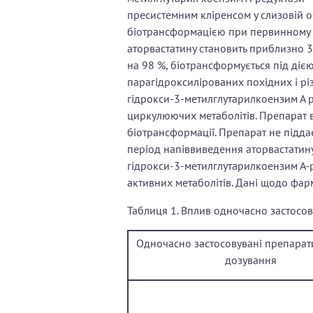
пресистемним кліренсом у слизовій 
біотрансформацією при первинному п
аторвастатину становить приблизно
3
на 98 %, біотрансформується під діє
парагідроксилірованих похідних і рі
гідрокси-3-метилглутарилкоензим А 
циркулюючих метаболітів. Препарат в
біотрансформації. Препарат не підда
період напіввиведення аторвастатину
гідрокси-3-метилглутарилкоензим А-
активних метаболітів. Дані щодо фарм
Таблиця 1. Вплив одночасно застосо
Одночасно застосовувані препарат
дозування