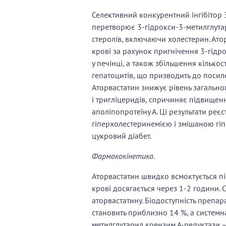
Селективний конкурентний інгібітор 
перетворює 3-гідрокси-3-метилглута
стеролів, включаючи холестерин. Атор
крові за рахунок пригнічення 3-гідр
у печінці, а також збільшення кількос
гепатоцитів, що призводить до посиле
Аторвастатин знижує рівень загальног
і тригліцеридів, спричиняє підвищенн
аполіпопротеїну А. Ці результати реє
гіперхолестеринемією і змішаною гі
цукровий діабет.
Фармакокінетика.
Аторвастатин швидко всмоктується пі
крові досягається через 1-2 години.
аторвастатину. Біодоступність препар
становить приблизно 14 %, а системна
метилглутарил коензим А-редуктази –