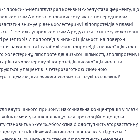
3-гідрокси-3-метилглутарил коензим А-редуктази ферменту, що
рил коензим А в мевалонову кислоту, яка є попередником
вастатин знижує рівень холестерину і ліпопротеїдів у плазмі
окси-3-метилглутарил коензим А редуктази і синтезу холестерин
ті рецепторів ліпопротеїдів низької щільності на поверхні
ння захоплення і катаболізму ліпопротеїдів низької щільності.
о холестерину, ліпопротеїдів низької щільності, аполіпротеїну 
я рівня холестерину ліпопротеїдів високої щільності та
струються у пацієнтів із гетерозиготною сімейною
перліпідемією, включаючи хворих на інсулінозалежний
сля внутрішнього прийому; максимальна концентрація у плазмі
 Ступінь всмоктування підвищується пропорційно до дози
ату становить 95‑99 %. Абсолютна біодоступність аторвастатину
 доступність інгібуючої активності відносно 3-гідрокси-3-
 майже 30 %. Низька системна біодоступність зумовлена