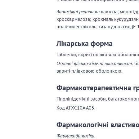
допоміжні речовини:
лактоза, моногідр
кроскармелоза; крохмаль кукурудзян
поліетиленгліколь; титану діоксид (Е 1
Лікарська форма
Таблетки, вкриті плівковою оболонк
Основні фізико-хімічні властивості:
бі
вкриті плівковою оболонкою.
Фармакотерапевтична г
Гіполіпідемічні засоби, багатокомпон
Код АТХС10А А05.
Фармакологічні властиво
Фармакодинаміка.