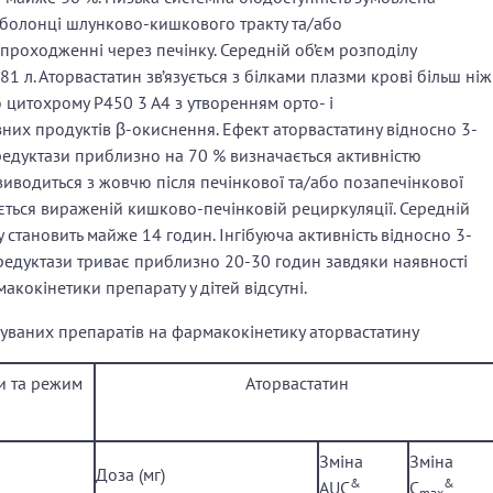
оболонці шлунково-кишкового тракту та/або
роходженні через печінку. Середній об’єм розподілу
81 л. Аторвастатин зв’язується з білками плазми крові більш ніж
ю цитохрому Р450 3 А4 з утворенням орто- і
зних продуктів β-окиснення. Ефект аторвастатину відносно 3-
редуктази приблизно на 70 % визначається активністю
иводиться з жовчю після печінкової та/або позапечінкової
ється вираженій кишково-печінковій рециркуляції. Середній
 становить майже 14 годин. Інгібуюча активність відносно 3-
редуктази триває приблизно 20-30 годин завдяки наявності
акокінетики препарату у дітей відсутні.
вуваних препаратів на фармакокінетику аторвастатину
и та режим
Аторвастатин
Зміна
Зміна
Доза (мг)
&
&
AUC
C
max