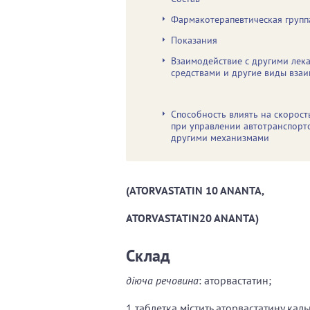
Фармакотерапевтическая групп
Показания
Взаимодействие с другими лек
средствами и другие виды вза
Способность влиять на скорост
при управлении автотранспорт
другими механизмами
(ATORVASTATIN 10 ANANTA,
ATORVASTATIN20 ANANTA)
Склад
діюча речовина
: аторвастатин;
1 таблетка містить аторвастатину кал