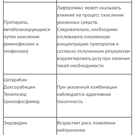
Лаферомакс может оказывать
влияние на процесс окисления
Препараты,
указанных средств.
метаболизирующиеся
Следовательно, необходимо
путем окисления
отслеживать плазменную
(аминофиллин и
концентрацию препаратов и
теофиллин)
согласно полученным результатам
корректировать дозу при наличии
такой необходимости
Цитарабин
Доксорубицин
При указанной комбинации
Тенипозид
наблюдается аддитивная
Циклофосфамид
токсичность
Зидовудин
Возрастает риск появления
нейтропении