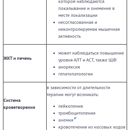
которой наблюдаются
покалывание и онемение в
месте локализации
несогласованная и
неконтролируемая мышечная
активность
может наблюдаться повышение
ЖКТ и печень
уровня АЛТ и АСТ, также ЩФ
анорексия
гепатопатологии
в зависимости от длительности
терапии могут возникать:
Система
лейкопения
кроветворения
тромбоцитопения
анемия
кровотечения из носовых ходов