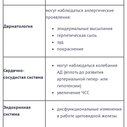
могут наблюдаться аллергические
проявления:
Дерматология
эпидермальные высыпания
герпетическая сыпь
зуд
покраснение
могут наблюдаться колебания
Сердечно-
АД (вплоть до развития
сосудистая система
артериальной гипер- или
гипотензии)
увеличение ЧСС
Эндокринная
дисфункциональные изменения
система
в работе щитовидной железы