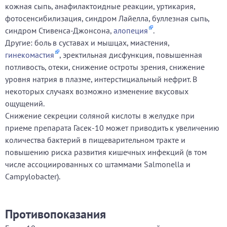
кожная сыпь, анафилактоидные реакции, уртикария,
фотосенсибилизация, синдром Лайелла, буллезная сыпь,
синдром Стивенса-Джонсона,
алопеция
.
Другие: боль в суставах и мышцах, миастения,
гинекомастия
, эректильная дисфункция, повышенная
потливость, отеки, снижение остроты зрения, снижение
уровня натрия в плазме, интерстициальный нефрит. В
некоторых случаях возможно изменение вкусовых
ощущений.
Снижение секреции соляной кислоты в желудке при
приеме препарата Гасек-10 может приводить к увеличению
количества бактерий в пищеварительном тракте и
повышению риска развития кишечных инфекций (в том
числе ассоциированных со штаммами Salmonella и
Campylobacter).
Противопоказания