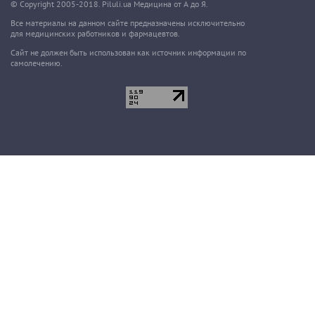
© Copyright 2005-2018. Piluli.ua Медицина от А до Я.
Все материалы на данном сайте предназначены исключительно
для медицинских работников и фармацевтов.
Сайт не должен быть использован как источник информации по
самолечению.