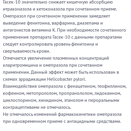
Гасек-10 значительно снижает кишечную абсорбцию
итраконазола и кетоконазола при сочетанном приеме.
Омепразол при сочетанном применении замедляет
выведение фенитоина, варфарина, диазепама и
антагонистов витамина К. При необходимости сочетанного
применения препарата Гасек-10 с данными препаратами
следует контролировать уровень фенитоина и
свертываемость крови.
Отмечается увеличение плазменных концентраций
кларитромицина и омепразола при сочетанном
применении. Данный эффект может быть использован в
схемах эррадикации Helicobacter pylori.
Взаимодействия омепразола с фенацетином, теофиллином,
кофеином, метопрололом, пропранололом, лидокаином,
циклоспорином, хинидином, этанолом и пероральными
контрацептивами не отмечалось.
Не отмечалось изменений фармакокинетики омепразола
при одновременном приеме с антацидными средствами.