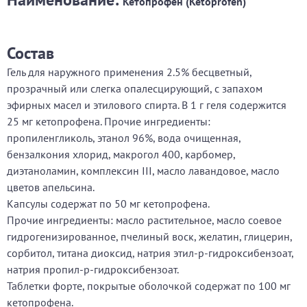
Кетопрофен (Ketoprofen)
Состав
Гель для наружного применения 2.5% бесцветный,
прозрачный или слегка опалесцирующий, с запахом
эфирных масел и этилового спирта. В 1 г геля содержится
25 мг кетопрофена. Прочие ингредиенты:
пропиленгликоль, этанол 96%, вода очищенная,
бензалкония хлорид, макрогол 400, карбомер,
диэтаноламин, комплексин III, масло лавандовое, масло
цветов апельсина.
Капсулы содержат по 50 мг кетопрофена.
Прочие ингредиенты: масло растительное, масло соевое
гидрогенизированное, пчелиный воск, желатин, глицерин,
сорбитол, титана диоксид, натрия этил-р-гидроксибензоат,
натрия пропил-р-гидроксибензоат.
Таблетки форте, покрытые оболочкой содержат по 100 мг
кетопрофена.