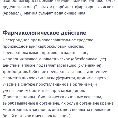
изопропилмиристат, белый вазелин, полиэтиленгликоль-45-
додецилгликоль (Эльфакос), сорбитан эфир жирных кислот
(Арбацель), магния сульфат, вода очищенная.
Фармакологическое действие
Нестероидное противовоспалительное средство -
производное арилкарбоксиловой кислоты.
Препарат оказывает противовоспалительное,
жаропонижающее, анальгетическое (обезболивающее)
действие, а также подавляет агрегацию (склеивание)
тромбоцитов. Действие препарата связано с угнетением
фермента циклооксигеназы (фермента, принимающего
участие в синтезе простагландинов в организме) и
уменьшением биосинтеза простагландинов.
(Простагландины - биологически активные вещества,
вырабатываемые в организме. Их роль в организме крайне
многогранна, в частности, они ответственны за появление
болей и отеков в месте воспаления.)