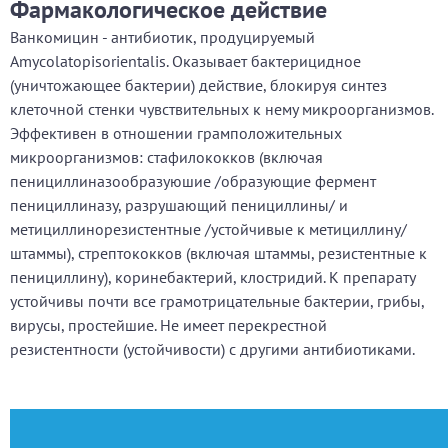
Фармакологическое действие
Ванкомицин - антибиотик, продуцируемый
Amycolatopisorientalis. Оказывает бактерицидное
(уничтожающее бактерии) действие, блокируя синтез
клеточной стенки чувствительных к нему микроорганизмов.
Эффективен в отношении грамположительных
микроорганизмов: стафилококков (включая
пенициллиназообразуюшие /образующие фермент
пенициллиназу, разрушающий пенициллины/ и
метициллинорезистентные /устойчивые к метициллину/
штаммы), стрептококков (включая штаммы, резистентные к
пенициллину), коринебактерий, клостридий. К препарату
устойчивы почти все грамотрицательные бактерии, грибы,
вирусы, простейшие. Не имеет перекрестной
резистентности (устойчивости) с другими антибиотиками.