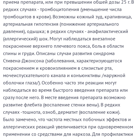
приема препарата, или при превышении обшей дозы 25 г. В
редких случаях - тромбоцитопения (уменьшение числа
тромбоцитов в крови). Возможны кожный зуд, крапивница,
артериальная гипотензия (понижение артериального
давления), одышка; в редких случаях - анафилактический
(аллергический) шок. Могут наблюдаться внезапное
покраснение верхнего плечевого пояса, боль в области
спины и груди. Описаны случаи развития синдрома
Стивена-Джонсона (заболевания, характеризующегося
покраснением и кровоизлиянием в слизистые рта,
мочеиспускательного канала и конъюнктивы /наружной
оболочки глаза/). Особенно часто эти реакции могут
наблюдаться во время быстрого введения препарата или
сразу после него. В месте введения препарата возможно
развитие флебита (воспаление стенки вены). В редких
случаях -тошнота, озноб, дерматит (воспаление кожи).
Было замечено, что частота местных побочных эффектов и
аллергических реакций увеличивается при одновременном
применении со средствами для наркоза. Для профилактики