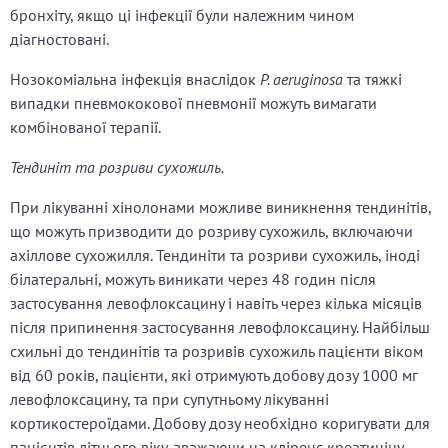
бронхіту, якщо ці інфекції були належним чином
діагностовані.
Нозокоміальна інфекція внаслідок
P. aeruginosa
та тяжкі
випадки пневмококової пневмонії можуть вимагати
комбінованої терапії.
Тендиніт та розриви сухожиль.
При лікуванні хінолонами можливе виникнення тендинітів,
що можуть призводити до розриву сухожиль, включаючи
ахіллове сухожилля. Тендиніти та розриви сухожиль, іноді
білатеральні, можуть виникати через 48 годин після
застосування левофлоксацину і навіть через кілька місяців
після припинення застосування левофлоксацину. Найбільш
схильні до тендинітів та розривів сухожиль пацієнти віком
від 60 років, пацієнти, які отримують добову дозу 1000 мг
левофлоксацину, та при супутньому лікуванні
кортикостероїдами. Добову дозу необхідно коригувати для
пацієнтів літнього віку, зважаючи на кліренс креатиніну.