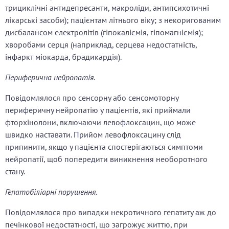
трициклічні антидепресанти, макроліди, антипсихотичні
лікарські засоби); пацієнтам літнього віку; з некоригованим
дисбалансом електролітів (гіпокаліємія, гіпомагніємія);
хворобами серця (наприклад, серцева недостатність,
інфаркт міокарда, брадикардія).
Периферична нейропатія.
Повідомлялося про сенсорну або сенсомоторну
периферичну нейропатію у пацієнтів, які приймали
фторхінолони, включаючи левофлоксацин, що може
швидко наставати. Прийом левофлоксацину слід
припинити, якщо у пацієнта спостерігаються симптоми
нейропатії, щоб попередити виникнення необоротного
стану.
Гепатобіліарні порушення.
Повідомлялося про випадки некротичного гепатиту аж до
печінкової недостатності, що загрожує життю, при