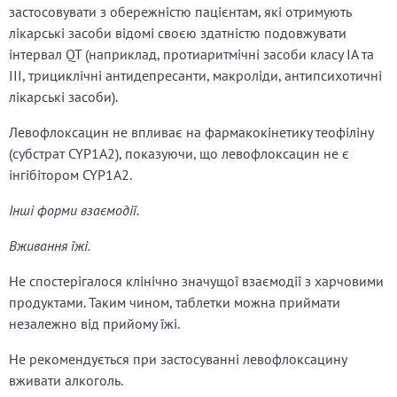
застосовувати з обережністю пацієнтам, які отримують
лікарські засоби відомі своєю здатністю подовжувати
інтервал QT (наприклад, протиаритмічні засоби класу ІА та
ІІІ, трициклічні антидепресанти, макроліди, антипсихотичні
лікарські засоби).
Левофлоксацин не впливає на фармакокінетику теофіліну
(субстрат CYP1A2), показуючи, що левофлоксацин не є
інгібітором CYP1A2.
Інші форми взаємодії.
Вживання їжі.
Не спостерігалося клінічно значущої взаємодії з харчовими
продуктами. Таким чином, таблетки можна приймати
незалежно від прийому їжі.
Не рекомендується при застосуванні левофлоксацину
вживати алкоголь.