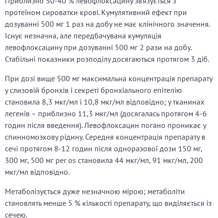
Приблизно 30-40 % левофлоксацину зв’язується з
протеїном сироватки крові. Кумулятивний ефект при
дозуванні 500 мг 1 раз на добу не має клінічного значення.
Існує незначна, але передбачувана кумуляція
левофлоксацину при дозуванні 500 мг 2 рази на добу.
Стабільні показники розподілу досягаються протягом 3 діб.
При дозі вище 500 мг максимальна концентрація препарату
у слизовій бронхів і секреті бронхіального епітелію
становила 8,3 мкг/мл і 10,8 мкг/мл відповідно; у тканинах
легенів – приблизно 11,3 мкг/мл (досягалась протягом 4-6
годин після введення). Левофлоксацин погано проникає у
спинномозкову рідину. Середня концентрація препарату в
сечі протягом 8-12 годин після одноразової дози 150 мг,
300 мг, 500 мг per os становила 44 мкг/мл, 91 мкг/мл, 200
мкг/мл відповідно.
Метаболізується дуже незначною мірою; метаболіти
становлять менше 5 % кількості препарату, що виділяється із
сечею.