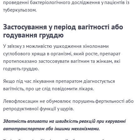
проведенні бактеріологічного дослідження у пацієнтів із
туберкульозом
.
Застосування у період вагітності або
годування груддю
У зв’язку з можливістю ушкодження хінолонами
суглобового хряща в організмі, який росте, препарат
протипоказано застосовувати вагітним та жінкам, які
годують груддю.
Якщо під час лікування препаратом діагностується
вагітність, про це слід повідомити лікаря.
Левофлоксацин не обумовлює порушень фертильності або
репродуктивної функції у щурів.
Здатність впливати на швидкість реакцій при керуванні
автотранспортом або іншими механізмами.