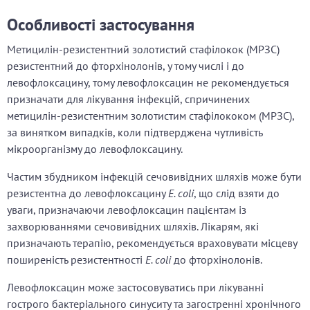
Особливості застосування
Метицилін-резистентний золотистий стафілокок (МРЗС)
резистентний до фторхінолонів, у тому числі і до
левофлоксацину, тому левофлоксацин не рекомендується
призначати для лікування інфекцій, спричинених
метицилін-резистентним золотистим стафілококом (МРЗС),
за винятком випадків, коли підтверджена чутливість
мікроорганізму до левофлоксацину.
Частим збудником інфекцій сечовивідних шляхів може бути
резистентна до левофлоксацину
E. сoli
, що слід взяти до
уваги, призначаючи левофлоксацин пацієнтам із
захворюваннями сечовивідних шляхів. Лікарям, які
призначають терапію, рекомендується враховувати місцеву
поширеність резистентності
E. coli
до фторхінолонів.
Левофлоксацин може застосовуватись при лікуванні
гострого бактеріального синуситу та загостренні хронічного