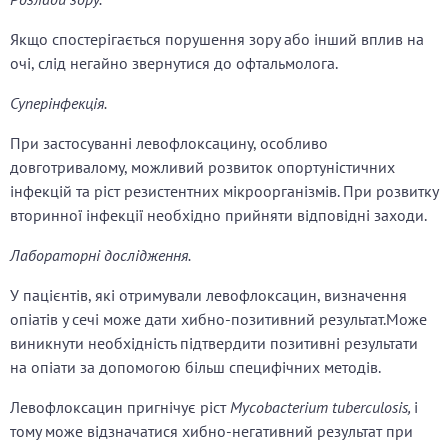
Якщо спостерігається порушення зору або інший вплив на
очі, слід негайно звернутися до офтальмолога.
Суперінфекція.
При застосуванні левофлоксацину, особливо
довготривалому, можливий розвиток опортуністичних
інфекцій та ріст резистентних мікроорганізмів. При розвитку
вторинної інфекції необхідно прийняти відповідні заходи.
Лабораторні дослідження.
У пацієнтів, які отримували левофлоксацин, визначення
опіатів у сечі може дати хибно-позитивний результат.Може
виникнути необхідність підтвердити позитивні результати
на опіати за допомогою більш специфічних методів.
Левофлоксацин пригнічує ріст
Mycobacterium tuberculosis,
і
тому може відзначатися хибно-негативний результат при