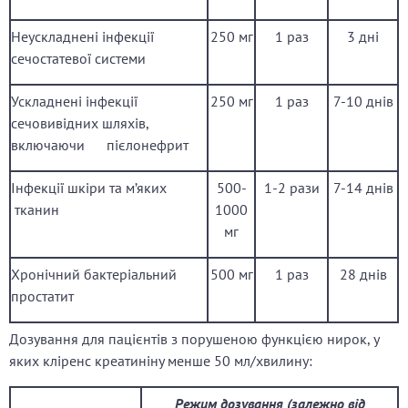
Неускладнені інфекції
250 мг
1 раз
3 дні
сечостатевої системи
Ускладнені інфекції
250 мг
1 раз
7-10 днів
сечовивідних шляхів,
включаючи пієлонефрит
Інфекції шкіри та м’яких
500-
1-2 рази
7-14 днів
тканин
1000
мг
Хронічний бактеріальний
500 мг
1 раз
28 днів
простатит
Дозування для пацієнтів з порушеною функцією нирок, у
яких кліренс креатиніну менше 50 мл/хвилину:
Режим дозування (залежно від