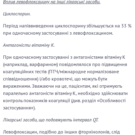
Вплив левофлоксацину на інші лікарські засоби.
Циклоспорин.
Період напіввиведення циклоспорину збільшується на 33 %
при одночасному застосуванні з левофлоксацином.
Антагоністи вітаміну К.
При одночасному застосуванні з антагоністами вітаміну К
(наприклад, варфарином) повідомлялося про підвищення
коагуляційних тестів (ПТЧ/міжнародне нормалізоване
співвідношення) і/або кровотечі, що можуть бути
вираженими. Зважаючи на це, пацієнтам, які отримують
паралельно антагоністи вітаміну К, необхідно здійснювати
контроль показників коагуляції (див. розділ «Особливості
застосування»).
Лікарські засоби, що подовжують інтервал QT.
Левофлоксацин, подібно до інших фторхінолонів, слід