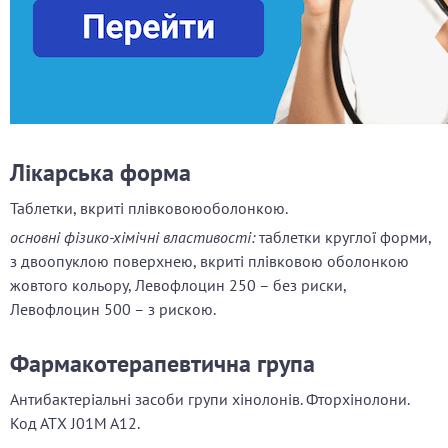
Лікарська форма
Таблетки, вкриті плівковоюоболонкою.
основні фізико-хімічні властивості:
таблетки круглої форми,
з двоопуклою поверхнею, вкриті плівковою оболонкою
жовтого кольору, Левофлоцин 250 – без риски,
Левофлоцин 500 – з рискою.
Фармакотерапевтична група
Антибактеріальні засоби групи хінолонів. Фторхінолони.
Код АТХ J01M A12.