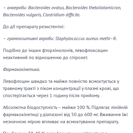
–
анаероби:
Bacteroides ovatus, Bacteroides thetaiiotamicron,
Bacteroides vulgaris, Clostridium difficile
.
До дії препарату резистентні:
–
грампозитивні аероби:
Staphylococcus aureus methi–R.
Подібно до інших фторхінолонів, левофлоксацин
неактивний по відношенню до спірохет.
Фармакокінетика.
Левофлоцин швидко та майже повністю всмоктується у
травному тракті з піком концентрації у плазмі крові, що
спостерігається через 1 годину після прийому.
Абсолютна біодоступність – майже 100 %. Підлягає лінійній
фармакокінетиці у діапазоні від 50 до 600 мг. Вживання їжі
незначною мірою впливає на всмоктування препарату.