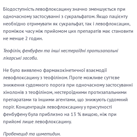
Біодоступність левофлоксацину значно зменшується при
одночасному застосуванні з сукральфатом. Якщо пацієнту
необхідно отримувати як сукральфат, так і левофлоксацин,
проміжок часу між прийомом цих препаратів має становити
не менше 2 годин.
Теофілін, фенбуфен та інші нестероїдні протизапальні
лікарські засоби.
Не було виявлено фармакокінетичної взаємодії
левофлоксацину з теофіліном. Проте можливе суттєве
зниження судомного порога при одночасному застосуванні
хінолонів з теофіліном, нестероїдними протизапальними
препаратами та іншими агентами, що знижують судомний
поріг. Концентрація левофлоксацину у присутності
фенбуфену була приблизно на 13 % вищою, ніж при
прийомі лише левофлоксацину.
Пробенецид та циметидин.