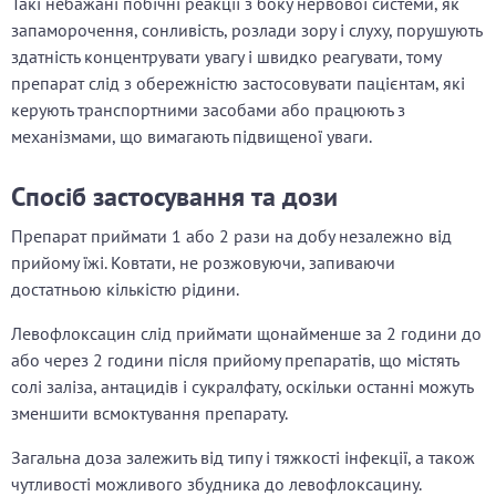
Такі небажані побічні реакції з боку нервової системи, як
запаморочення, сонливість, розлади зору і слуху, порушують
здатність концентрувати увагу і швидко реагувати, тому
препарат слід з обережністю застосовувати пацієнтам, які
керують транспортними засобами або працюють з
механізмами, що вимагають підвищеної уваги.
Спосіб застосування та дози
Препарат приймати 1 або 2 рази на добу незалежно від
прийому їжі. Ковтати, не розжовуючи, запиваючи
достатньою кількістю рідини.
Левофлоксацин слід приймати щонайменше за 2 години до
або через 2 години після прийому препаратів, що містять
солі заліза, антацидів і сукралфату, оскільки останні можуть
зменшити всмоктування препарату.
Загальна доза залежить від типу і тяжкості інфекції, а також
чутливості можливого збудника до левофлоксацину.