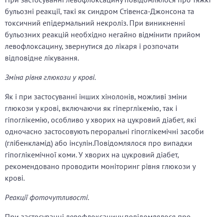
бульозні реакції, такі як синдром Стівенса-Джонсона та
токсичний епідермальний некроліз. При виникненні
бульозних реакцій необхідно негайно відмінити прийом
левофлоксацину, звернутися до лікаря і розпочати
відповідне лікування.
Зміна рівня глюкози у крові.
Як і при застосуванні інших хінолонів, можливі зміни
глюкози у крові, включаючи як гіперглікемію, так і
гіпоглікемію, особливо у хворих на цукровий діабет, які
одночасно застосовують пероральні гіпоглікемічні засоби
(глібенкламід) або інсулін.Повідомлялося про випадки
гіпоглікемічної коми. У хворих на цукровий діабет,
рекомендовано проводити моніторинг рівня глюкози у
крові.
Реакції фоточутливості.
При застосуванні левофлоксацину повідомлялося про