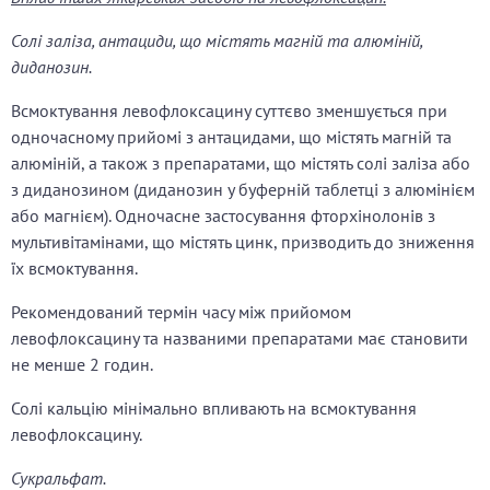
Солі заліза, антациди, що містять магній та алюміній,
диданозин.
Всмоктування левофлоксацину суттєво зменшується при
одночасному прийомі з антацидами, що містять магній та
алюміній, а також з препаратами, що містять солі заліза або
з диданозином (диданозин у буферній таблетці з алюмінієм
або магнієм). Одночасне застосування фторхінолонів з
мультивітамінами, що містять цинк, призводить до зниження
їх всмоктування.
Рекомендований термін часу між прийомом
левофлоксацину та названими препаратами має становити
не менше 2 годин.
Солі кальцію мінімально впливають на всмоктування
левофлоксацину.
Сукральфат.