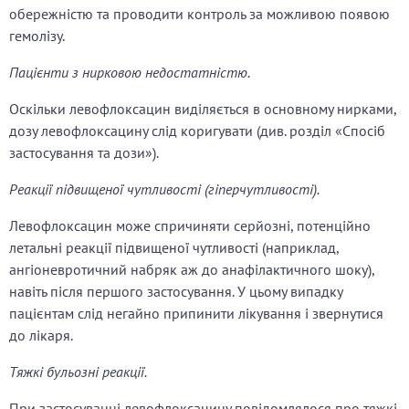
обережністю та проводити контроль за можливою появою
гемолізу.
Пацієнти з нирковою недостатністю.
Оскільки левофлоксацин виділяється в основному нирками,
дозу левофлоксацину слід коригувати (див. розділ «Спосіб
застосування та дози»).
Реакції підвищеної чутливості (гіперчутливості).
Левофлоксацин може спричиняти серйозні, потенційно
летальні реакції підвищеної чутливості (наприклад,
ангіоневротичний набряк аж до анафілактичного шоку),
навіть після першого застосування. У цьому випадку
пацієнтам слід негайно припинити лікування і звернутися
до лікаря.
Тяжкі бульозні реакції.
При застосуванні левофлоксацину повідомлялося про тяжкі