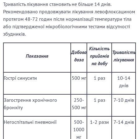
Тривалість лікування становить не більше 14 днів.
Рекомендовано продовжувати лікування левофлоксацином
протягом 48-72 годин після нормалізації температури тіла
або підтвердженої мікробіологічними тестами відсутності
збудників.
Кількість
Добова
Тривалість
Показання
прийомів
доза
лікування
на добу
Гострі синусити
500 мг
1 раз
10-14
днів
Загострення хронічного
250-
1 раз
7-10 днів
бронхіту
500 мг
Негоспітальні пневмонії
500-
1-2 рази
7-14 днів
1000
мг