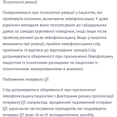
Психотичні реакції.
Повідомлялося про психотичні реакції у пацієнтів, які
приймають хінолони, включаючи левофлоксацин. У дуже
рідкісних випадках вони прогресували до суїцидальних
думок та самодеструктивної поведінки, іноді лише після
прийому разової дози левофлоксацину. Якщо у пацієнта
виникають такі реакції, прийом левофлоксацину слід
припинити та вдатися до відповідних заходів.Слід
дотримуватися обережності при призначенні Левофлоцину
пацієнтам із психічними розладами чи пацієнтам із
психотичними захворюваннями в анамнезі.
Подовження інтервалу QT.
Слід дотримуватися обережності при призначенні
левофлоксацину пацієнтам з факторами ризику пролонгації
інтервалу QT, наприклад: вроджений подовжений інтервал
QT, одночасне застосування препаратів, які подовжують
інтервал QT (клас ІА та ІІІ антиаритмічних засобів,