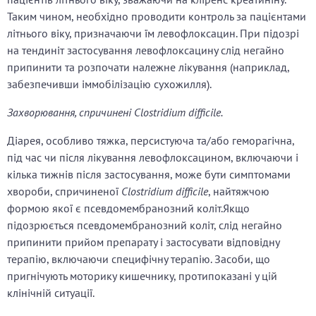
Таким чином, необхідно проводити контроль за пацієнтами
літнього віку, призначаючи їм левофлоксацин. При підозрі
на тендиніт застосування левофлоксацину слід негайно
припинити та розпочати належне лікування (наприклад,
забезпечивши іммобілізацію сухожилля).
Захворювання, спричинені Clostridium difficile.
Діарея, особливо тяжка, персистуюча та/або геморагічна,
під час чи після лікування левофлоксацином, включаючи і
кілька тижнів після застосування, може бути симптомами
хвороби, спричиненої
Clostridium difficile
, найтяжчою
формою якої є псевдомембранозний коліт.Якщо
підозрюється псевдомембранозний коліт, слід негайно
припинити прийом препарату і застосувати відповідну
терапію, включаючи специфічну терапію. Засоби, що
пригнічують моторику кишечнику, протипоказані у цій
клінічній ситуації.