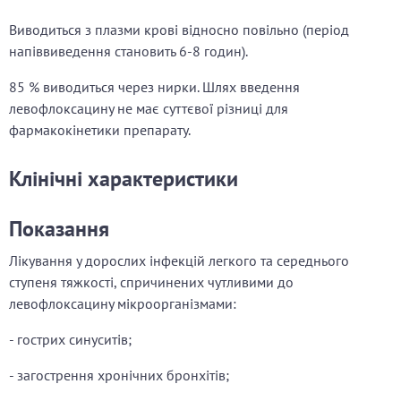
Виводиться з плазми крові відносно повільно (період
напіввиведення становить 6-8 годин).
85 % виводиться через нирки. Шлях введення
левофлоксацину не має суттєвої різниці для
фармакокінетики препарату.
Клінічні характеристики
Показання
Лікування у дорослих інфекцій легкого та середнього
ступеня тяжкості, спричинених чутливими до
левофлоксацину мікроорганізмами:
- гострих синуситів;
- загострення хронічних бронхітів;