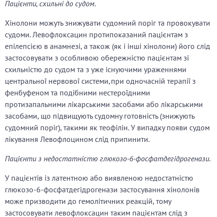
Пацієнти, схильні до судом.
Хінолони можуть знижувати судомний поріг та провокувати
судоми. Левофлоксацин протипоказаний пацієнтам з
епілепсією в анамнезі, а також (як і інші хінолони) його слід
застосовувати з особливою обережністю пацієнтам зі
схильністю до судом та з уже існуючими ураженнями
центральної нервової системи,при одночасній терапії з
фенбуфеном та подібними нестероїдними
протизапальними лікарськими засобами або лікарськими
засобами, що підвищують судомну готовність (знижують
судомний поріг), такими як теофілін. У випадку появи судом
лікування Левофлоцином слід припинити.
Пацієнти з недостатністю глюкозо-6-фосфатдегідрогенази.
У пацієнтів із латентною або виявленою недостатністю
глюкозо-6-фосфатдегідрогенази застосування хінолонів
може призводити до гемолітичних реакцій, тому
застосовувати левофлоксацин таким пацієнтам слід з