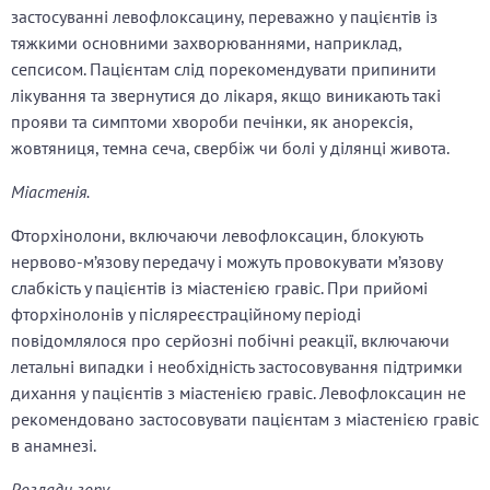
застосуванні левофлоксацину, переважно у пацієнтів із
тяжкими основними захворюваннями, наприклад,
сепсисом. Пацієнтам слід порекомендувати припинити
лікування та звернутися до лікаря, якщо виникають такі
прояви та симптоми хвороби печінки, як анорексія,
жовтяниця, темна сеча, свербіж чи болі у ділянці живота.
Міастенія.
Фторхінолони, включаючи левофлоксацин, блокують
нервово-м’язову передачу і можуть провокувати м’язову
слабкість у пацієнтів із міастенією гравіс. При прийомі
фторхінолонів у післяреєстраційному періоді
повідомлялося про серйозні побічні реакції, включаючи
летальні випадки і необхідність застосовування підтримки
дихання у пацієнтів з міастенією гравіс. Левофлоксацин не
рекомендовано застосовувати пацієнтам з міастенією гравіс
в анамнезі.
Розлади зору.