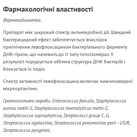
Фармакологічні властивості
Фармакодинаміка.
Препарат має широкий спектр антимікробної дії. Швидкий
бактерицидний ефект забезпечується внаслідок
пригнічення левофлоксацином бактеріального ферменту
ДНК-гірази, що належить до ІІ типу топоізомераз. У
результаті порушується об’ємна структура ДНК бактерій і
блокується їх поділ.
Спектр активності левофлоксацину включає нижченаведені
мікроорганізми.
Грампозитивні аероби:
Enterococcus faecalis, Staphylococcus
aureus methi-S, Staphylococcus haemolyticus methi-S,
Staphylococcus saprophyticus, Streptococci group C, G,
Streptococcus agalactiae, Streptococcus pneumoniae peni –I/S/R,
Streptococcus pyogenes
.