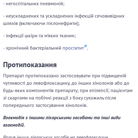
- негоспітальних пневмоній;
- неускладнених та ускладнених інфекцій сечовивідних
шляхів (включаючи пієлонефрити);
- інфекції шкіри та м’яких тканин;
- хронічний бактеріальний
простатит
.
Протипоказання
Препарат протипоказано застосовувати при підвищеній
чутливості до левофлоксацину, до інших хінолонів або до
будь-яких компонентів препарату; при епілепсії; пацієнтам
зі скаргами на побічні реакції з боку сухожиль після
попереднього застосування хінолонів.
Взаємодія з іншими лікарськими засобами та інші види
взаємодій.
Вплив інших лікарських засобів на левофлоксацин.