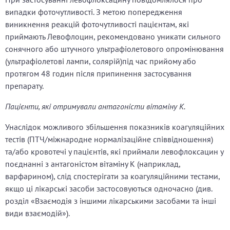
випадки фоточутливості. З метою попередження
виникнення реакцій фоточутливості пацієнтам, які
приймають Левофлоцин, рекомендовано уникати сильного
сонячного або штучного ультрафіолетового опромінювання
(ультрафіолетові лампи, солярій)під час прийому або
протягом 48 годин після припинення застосування
препарату.
Пацієнти, які отримували антагоністи вітаміну К.
Унаслідок можливого збільшення показників коагуляційних
тестів (ПТЧ/міжнародне нормалізаційне співвідношення)
та/або кровотечі у пацієнтів, які приймали левофлоксацин у
поєднанні з антагоністом вітаміну К (наприклад,
варфарином), слід спостерігати за коагуляційними тестами,
якщо ці лікарські засоби застосовуються одночасно (див.
розділ «Взаємодія з іншими лікарськими засобами та інші
види взаємодій»).