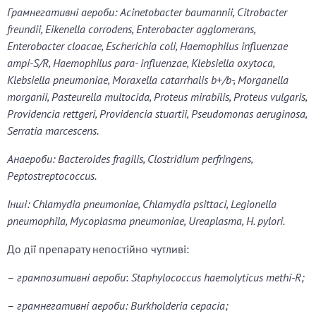
Грамнегативні аероби:
Acinetobacter baumannii, Citrobacter
freundii, Eikenella corrodens, Enterobacter agglomerans,
Enterobacter cloacae, Escherichia coli, Haemophilus influenzae
ampi-S/R, Haemophilus para- influenzae, Klebsiella oxytoca,
Klebsiella pneumoniae, Moraxella catarrhalis b+/b-, Morganella
morganii, Pasteurella multocida, Proteus mirabilis, Proteus vulgaris,
Providencia rettgeri, Providencia stuartii, Pseudomonas aeruginosa,
Serratia marcescens.
Анаероби: Bacteroides fragilis, Clostridium perfringens,
Peptostreptococcus.
Інші:
Chlamydia pneumoniae, Chlamydia psittaci, Legionella
pneumophila, Mycoplasma pneumoniae, Ureaplasma, H. pylori.
До дії препарату непостійно чутливі:
–
грампозитивні аероби
:
Staphylococcus haemolyticus methi-R;
–
грамнегативні аероби:
Burkholderia cepacia;