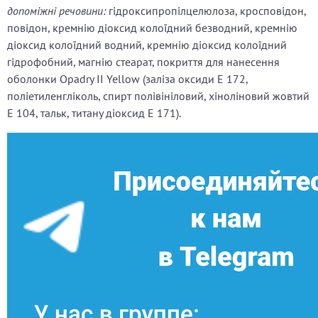
допоміжні речовини:
гідроксипропілцелюлоза, кросповідон,
повідон, кремнію діоксид колоїдний безводний, кремнію
діоксид колоїдний водний, кремнію діоксид колоїдний
гідрофобний, магнію стеарат, покриття для нанесення
оболонки Opadry II Yellow (заліза оксиди Е 172,
поліетиленгліколь, спирт полівініловий, хіноліновий жовтий
Е 104, тальк, титану діоксид Е 171).