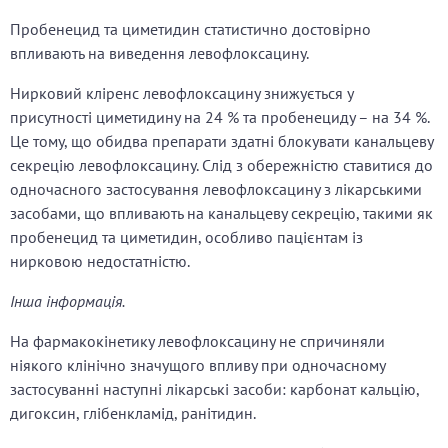
Пробенецид та циметидин статистично достовірно
впливають на виведення левофлоксацину.
Нирковий кліренс левофлоксацину знижується у
присутності циметидину на 24 % та пробенециду – на 34 %.
Це тому, що обидва препарати здатні блокувати канальцеву
секрецію левофлоксацину. Слід з обережністю ставитися до
одночасного застосування левофлоксацину з лікарськими
засобами, що впливають на канальцеву секрецію, такими як
пробенецид та циметидин, особливо пацієнтам із
нирковою недостатністю.
Інша інформація.
На фармакокінетику левофлоксацину не спричиняли
ніякого клінічно значущого впливу при одночасному
застосуванні наступні лікарські засоби: карбонат кальцію,
дигоксин, глібенкламід, ранітидин.