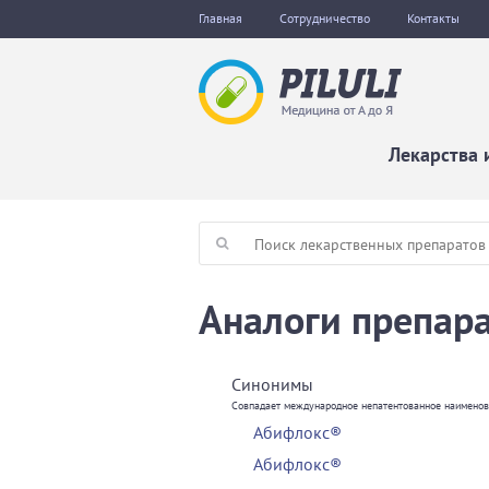
Главная
Сотрудничество
Контакты
Лекарства 
Аналоги препа
Синонимы
Совпадает международное непатентованное наимено
Абифлокс®
Абифлокс®