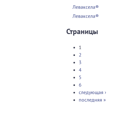
Леваксела®
Леваксела®
Страницы
1
2
3
4
5
6
следующая ›
последняя »