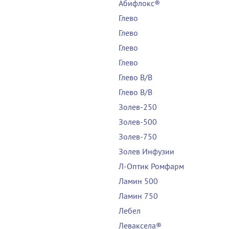
Абифлокс®
Глево
Глево
Глево
Глево
Глево В/В
Глево В/В
Золев-250
Золев-500
Золев-750
Золев Инфузии
Л-Оптик Ромфарм
Ламин 500
Ламин 750
Лебел
Леваксела®