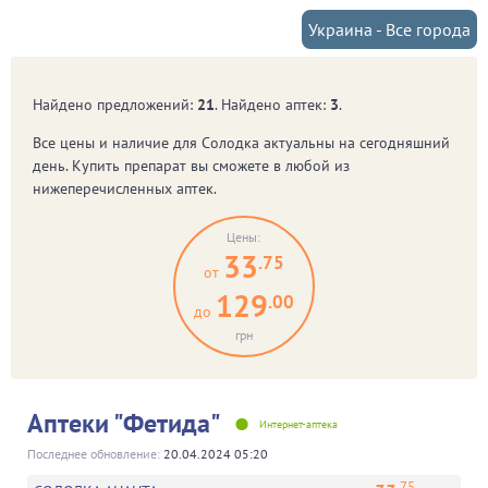
Украина - Все города
Найдено предложений:
21
. Найдено аптек:
3
.
Все цены и наличие для
Солодка
актуальны на сегодняшний
день. Купить препарат вы сможете в любой из
нижеперечисленных аптек.
Цены:
33
.75
от
129
.00
до
грн
•
Аптеки "Фетида"
Интернет-аптека
Последнее обновление:
20.04.2024 05:20
.75