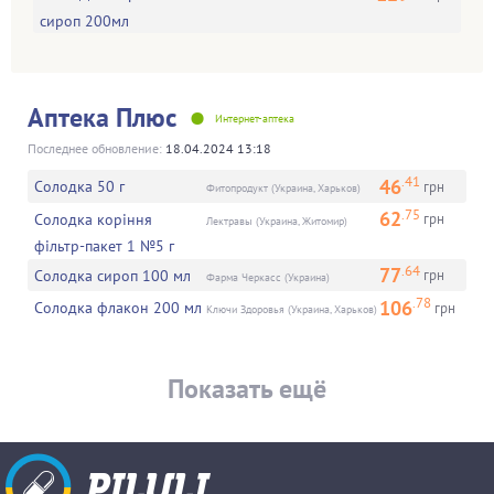
сироп 200мл
•
Аптека Плюс
Интернет-аптека
Последнее обновление:
18.04.2024 13:18
.41
46
Солодка 50 г
грн
Фитопродукт (Украина, Харьков)
.75
62
Солодка коріння
грн
Лектравы (Украина, Житомир)
фільтр-пакет 1 №5 г
.64
77
Солодка сироп 100 мл
грн
Фарма Черкасс (Украина)
.78
106
Солодка флакон 200 мл
грн
Ключи Здоровья (Украина, Харьков)
Показать ещё