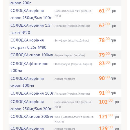
сироп 200г
.00
61
СОЛОДКА коріння
грн
Борщагівський ХФЗ (Україна,
Київ)
сироп 250мг/5мл 100г
.00
62
СОЛОДКА коріння 1,5г
грн
Ліктрави (Україна, Житомир)
пакет №20
.00
78
СОЛОДКА коріння
грн
Еліт-фарм (Україна, Дніпро)
екстракт 0,25г №80
.00
79
СОЛОДКА сироп 100мл
грн
Фарма Черкас (Україна)
.00
83
СОЛОДКА фітосироп
грн
Фітопродукт (Україна, Харків)
200мл
.00
90
СОЛОДКА коріння
грн
Ananta Medicare
сироп 100мл
.00
91
СОЛОДКА коріння 100г
грн
Ліктрави (Україна, Житомир)
.00
102
СОЛОДКА коріння
грн
Борщагівський ХФЗ (Україна,
Київ)
сироп 250мг/5мл 200г
.00
121
СОЛОДКА сироп 200мл
грн
Ключі Здоров&#039;я (Україна,
Харків)
.00
129
СОЛОДКА коріння
грн
Ananta Medicare