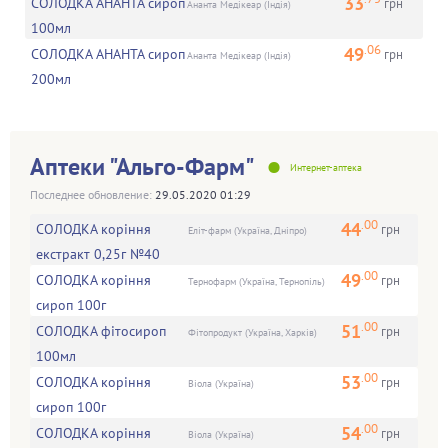
33
СОЛОДКА АНАНТА сироп
грн
Ананта Медікеар (Індія)
100мл
.06
49
СОЛОДКА АНАНТА сироп
грн
Ананта Медікеар (Індія)
200мл
•
Аптеки "Альго-Фарм"
Интернет-аптека
Последнее обновление:
29.05.2020 01:29
.00
44
СОЛОДКА коріння
грн
Еліт-фарм (Україна, Дніпро)
екстракт 0,25г №40
.00
49
СОЛОДКА коріння
грн
Тернофарм (Україна, Тернопіль)
сироп 100г
.00
51
СОЛОДКА фітосироп
грн
Фітопродукт (Україна, Харків)
100мл
.00
53
СОЛОДКА коріння
грн
Віола (Україна)
сироп 100г
.00
54
СОЛОДКА коріння
грн
Віола (Україна)