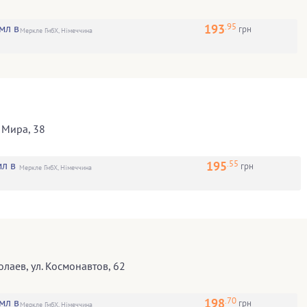
.95
193
мл в
грн
Меркле ГмбХ, Німеччина
. Мира, 38
.55
195
л в
грн
Меркле ГмбХ, Німеччина
олаев
,
ул. Космонавтов, 62
.70
198
мл в
грн
Меркле ГмбХ, Німеччина