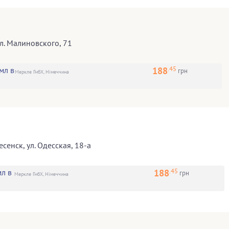
л. Малиновского, 71
.45
188
мл в
грн
Меркле ГмбХ, Німеччина
есенск
,
ул. Одесская, 18-а
.45
188
л в
грн
Меркле ГмбХ, Німеччина