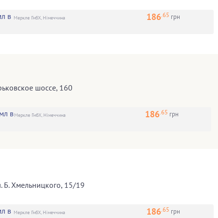
.65
186
л в
грн
Меркле ГмбХ, Німеччина
рьковское шоссе, 160
.65
186
мл в
грн
Меркле ГмбХ, Німеччина
л. Б. Хмельницкого, 15/19
.65
186
л в
грн
Меркле ГмбХ, Німеччина