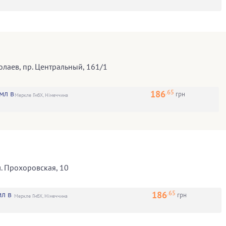
олаев
,
пр. Центральный, 161/1
.65
186
мл в
грн
Меркле ГмбХ, Німеччина
л. Прохоровская, 10
.65
186
л в
грн
Меркле ГмбХ, Німеччина