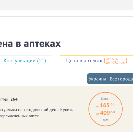
ена в аптеках
(
)
от 165,6
Консультации (11)
Цена в аптеках
до 409,5 грн.
Украина - Все города
Цены:
аптек:
264
.
165
.60
от
ктуальны на сегодняшний день. Купить
409
.50
до
перечисленных аптек.
грн