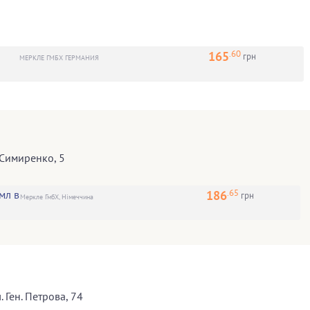
.60
165
грн
МЕРКЛЕ ГМБХ ГЕРМАНИЯ
 Симиренко, 5
.65
186
мл в
грн
Меркле ГмбХ, Німеччина
л. Ген. Петрова, 74