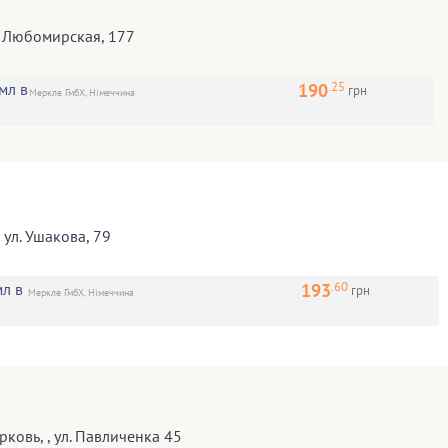
. Любомирская, 177
.25
190
мл в
грн
Меркле ГмбХ, Німеччина
,
ул. Ушакова, 79
.60
193
л в
грн
Меркле ГмбХ, Німеччина
рковь
,
, ул. Павличенка 45