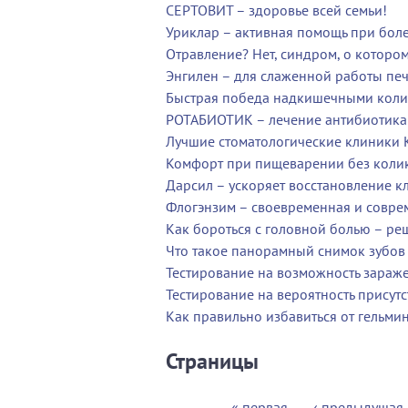
СЕРТОВИТ – здоровье всей семьи!
Уриклар – активная помощь при бол
Отравление? Нет, синдром, о которо
Энгилен – для слаженной работы пе
Быстрая победа надкишечными коли
РОТАБИОТИК – лечение антибиотика
Лучшие стоматологические клиники К
Комфорт при пищеварении без колик
Дарсил – ускоряет восстановление к
Флогэнзим – своевременная и совре
Как бороться с головной болью – ре
Что такое панорамный снимок зубов 
Тестирование на возможность зараж
Тестирование на вероятность присутс
Как правильно избавиться от гельми
Страницы
« первая
‹ предыдущая