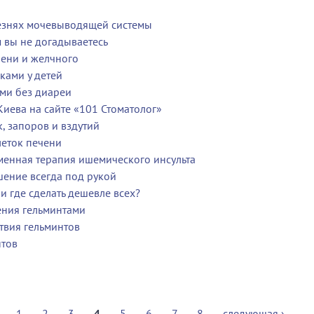
езнях мочевыводящей системы
м вы не догадываетесь
чени и желчного
ками у детей
ми без диареи
иева на сайте «101 Стоматолог»
, запоров и вздутий
леток печени
менная терапия ишемического инсульта
шение всегда под рукой
и где сделать дешевле всех?
ения гельминтами
твия гельминтов
нтов
1
2
3
4
5
6
7
8
следующая ›