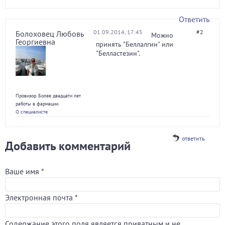
Ответить
01.09.2014, 17:45
#2
Болоховец Любовь
Можно
Георгиевна
принять "Беллалгин" или
"Белластезин".
Провизор. Более двадцати лет
работы в фармации.
О специалисте
ответить
Добавить комментарий
Ваше имя
*
Электронная почта
*
Содержание этого поля является приватным и не