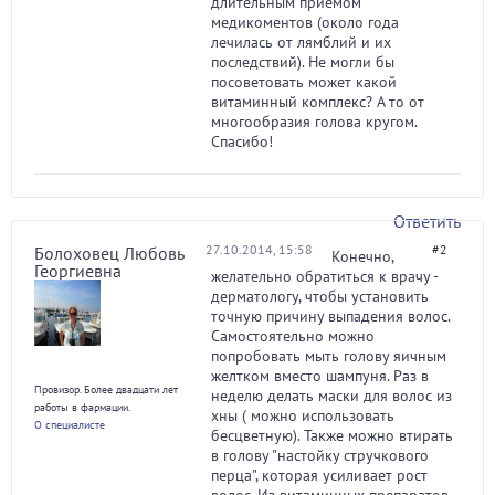
длительным приемом
медикоментов (около года
лечилась от лямблий и их
последствий). Не могли бы
посоветовать может какой
витаминный комплекс? А то от
многообразия голова кругом.
Спасибо!
Ответить
27.10.2014, 15:58
#2
Болоховец Любовь
Конечно,
Георгиевна
желательно обратиться к врачу -
дерматологу, чтобы установить
точную причину выпадения волос.
Самостоятельно можно
попробовать мыть голову яичным
желтком вместо шампуня. Раз в
Провизор. Более двадцати лет
неделю делать маски для волос из
работы в фармации.
хны ( можно использовать
О специалисте
бесцветную). Также можно втирать
в голову "настойку стручкового
перца", которая усиливает рост