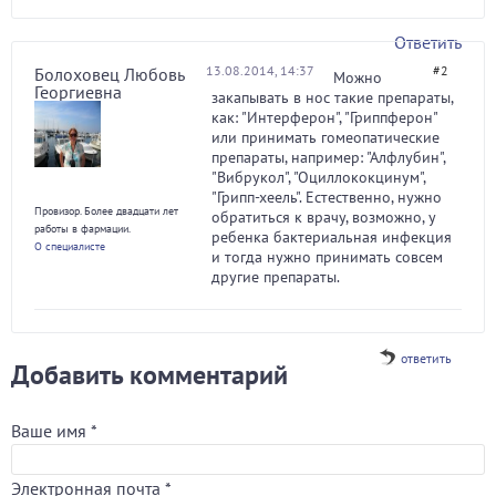
Ответить
13.08.2014, 14:37
#2
Болоховец Любовь
Можно
Георгиевна
закапывать в нос такие препараты,
как: "Интерферон", "Гриппферон"
или принимать гомеопатические
препараты, например: "Алфлубин",
"Вибрукол", "Оциллококцинум",
"Грипп-хеель". Естественно, нужно
Провизор. Более двадцати лет
обратиться к врачу, возможно, у
работы в фармации.
ребенка бактериальная инфекция
О специалисте
и тогда нужно принимать совсем
другие препараты.
ответить
Добавить комментарий
Ваше имя
*
Электронная почта
*