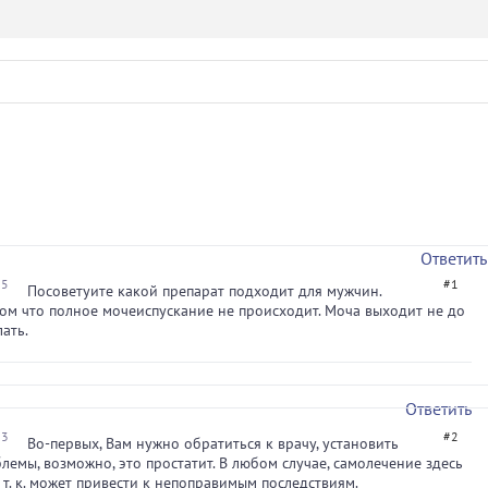
Ответить
35
#1
Посоветуите какой препарат подходит для мужчин.
ом что полное мочеиспускание не происходит. Моча выходит не до
ать.
Ответить
33
#2
Во-первых, Вам нужно обратиться к врачу, установить
лемы, возможно, это простатит. В любом случае, самолечение здесь
 т. к. может привести к непоправимым последствиям.