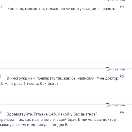
05
#4
Конечно, можно, но, только после консультации с врачом.
ответить
31
#5
В инструкции к препарату так, как Вы написали. Мне доктор
10 мл 3 раза 1 месяц. Как быть?
ответить
49
#6
Здравствуйте, Татьяна 148. Какой у Вас диагноз?
репарат так, как назначил лечащий врач. Видимо, Ваш доктор
альную схему индивидуально для Вас.