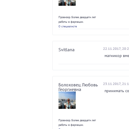
Провизор. Более двадцати лет
работы в фармации.
О специалисте
22.11.2017, 20:
Svitlana
магникор вме
23.11.2017, 21:
Болоховец Любовь
Георгиевна
принимать со
Провизор. Более двадцати лет
работы в фармации.