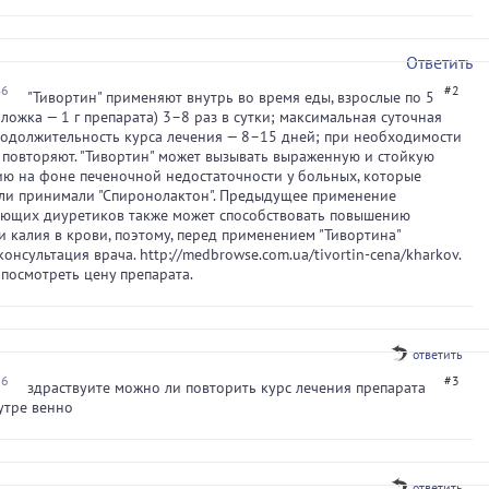
Ответить
46
#2
"Тивортин" применяют внутрь во время еды, взрослые по 5
 ложка — 1 г препарата) 3–8 раз в сутки; максимальная суточная
Продолжительность курса лечения — 8–15 дней; при необходимости
 повторяют. "Тивортин" может вызывать выраженную и стойкую
ю на фоне печеночной недостаточности у больных, которые
ли принимали "Спиронолактон". Предыдущее применение
ающих диуретиков также может способствовать повышению
 калия в крови, поэтому, перед применением "Тивортина"
онсультация врача. http://medbrowse.com.ua/tivortin-cena/kharkov.
посмотреть цену препарата.
ответить
36
#3
здраствуите можно ли повторить курс лечения препарата
утре венно
ответить