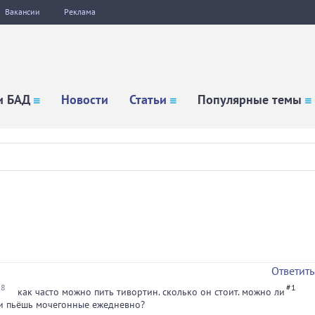
Вакансии
Реклама
и БАД
Новости
Статьи
Популярные темы
Ответить
18
#1
как часто можно пить тивортин. сколько он стоит. можно ли
сли пьёшь мочегонные ежедневно?