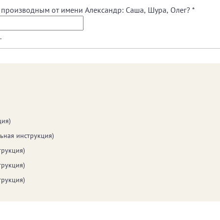
я производным от имени Александр: Саша, Шура, Олег?
*
.
ция)
ьная инструкция)
трукция)
трукция)
трукция)