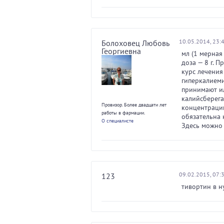
10.05.2014, 23:
Болоховец Любовь
Георгиевна
мл (1 мерная
доза — 8 г. 
курс лечения
гиперкалиеми
принимают и
калийсберег
Провизор. Более двадцати лет
концентрации
работы в фармации.
обязательна к
О специалисте
Здесь можно 
09.02.2015, 07:
123
тивортин в н