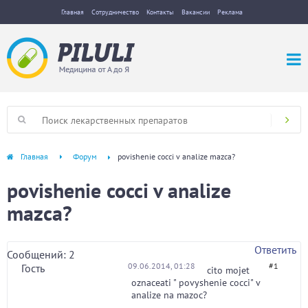
Главная
Сотрудничество
Контакты
Вакансии
Реклама
Главная
Форум
povishenie cocci v analize mazca?
povishenie cocci v analize
mazca?
Ответить
Сообщений: 2
09.06.2014, 01:28
#1
Гость
cito mojet
oznaceati " povyshenie cocci" v
analize na mazoc?