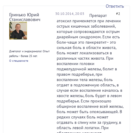
Ответить
30.10.2014, 20:03
#2
Гринько Юрий
Препарат
Станиславович
атоксил применяется при лечении
острых кишечных заболеваний,
которые сопровождаются острым
диарейным синдромом. Если есть
боли-чаще это панкреатит– это
сильная боль в области живота,
Диетолог и эндокринолог. Опыт
боль может локализоваться в
работы - более 25 лет.
различных частях живота. При
О специалисте
воспалении головки
поджелудочной железы, болит в
правом подреберье, при
воспалении тела железы, боль
отдает в подложечную область, в
случае если воспаление началось в
хвосте железы, боль будет в левом
подреберье. Если произошло
обширное воспаление всей железы,
боль может быть опоясывающей. В
редких случаях боль может
отдавать в спину или за грудину, в
область левой лопатки. При