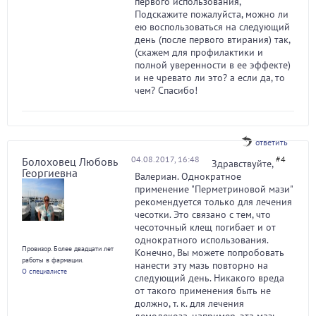
первого использования,
Подскажите пожалуйста, можно ли
ею воспользоваться на следующий
день (после первого втирания) так,
(скажем для профилактики и
полной уверенности в ее эффекте)
и не чревато ли это? а если да, то
чем? Спасибо!
ответить
04.08.2017, 16:48
#4
Болоховец Любовь
Здравствуйте,
Георгиевна
Валериан. Однократное
применение "Перметриновой мази"
рекомендуется только для лечения
чесотки. Это связано с тем, что
чесоточный клещ погибает и от
однократного использования.
Провизор. Более двадцати лет
Конечно, Вы можете попробовать
работы в фармации.
нанести эту мазь повторно на
О специалисте
следующий день. Никакого вреда
от такого применения быть не
должно, т. к. для лечения