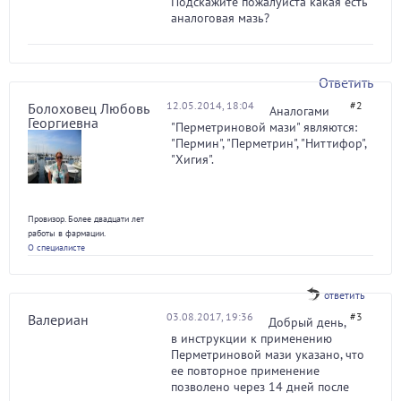
Подскажите пожалуйста какая есть
аналоговая мазь?
Ответить
12.05.2014, 18:04
#2
Болоховец Любовь
Аналогами
Георгиевна
"Перметриновой мази" являются:
"Пермин", "Перметрин", "Ниттифор",
"Хигия".
Провизор. Более двадцати лет
работы в фармации.
О специалисте
ответить
03.08.2017, 19:36
#3
Валериан
Добрый день,
в инструкции к применению
Перметриновой мази указано, что
ее повторное применение
позволено через 14 дней после