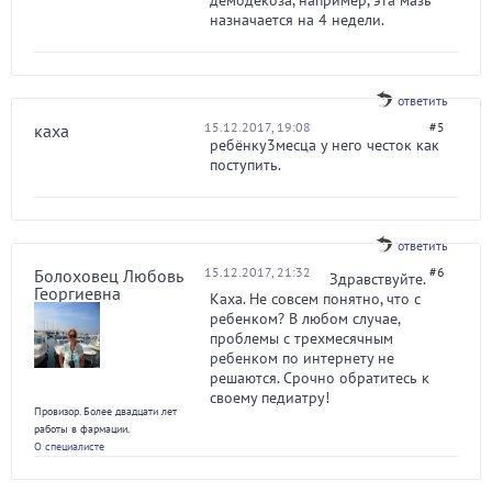
демодекоза, например, эта мазь
назначается на 4 недели.
ответить
15.12.2017, 19:08
#5
каха
ребёнку3месца у него честок как
поступить.
ответить
15.12.2017, 21:32
#6
Болоховец Любовь
Здравствуйте.
Георгиевна
Каха. Не совсем понятно, что с
ребенком? В любом случае,
проблемы с трехмесячным
ребенком по интернету не
решаются. Срочно обратитесь к
своему педиатру!
Провизор. Более двадцати лет
работы в фармации.
О специалисте