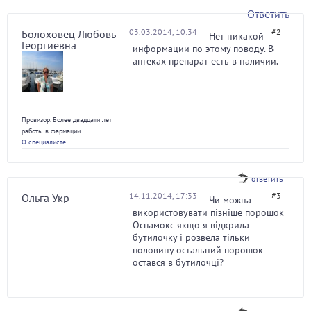
Ответить
03.03.2014, 10:34
#2
Болоховец Любовь
Нет никакой
Георгиевна
информации по этому поводу. В
аптеках препарат есть в наличии.
Провизор. Более двадцати лет
работы в фармации.
О специалисте
ответить
14.11.2014, 17:33
#3
Ольга Укр
Чи можна
використовувати пізніше порошок
Оспамокс якщо я відкрила
бутилочку і розвела тільки
половину остальний порошок
остався в бутилочці?