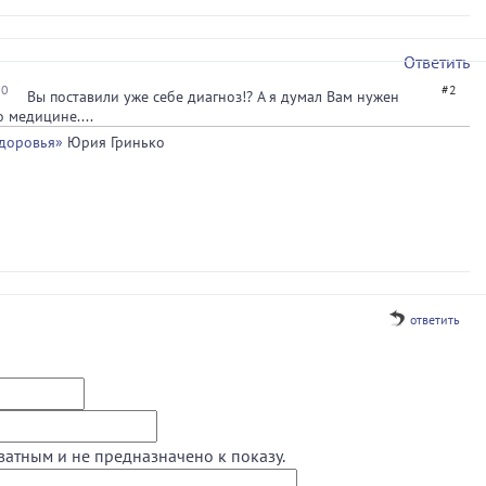
Ответить
00
#2
Вы поставили уже себе диагноз!? А я думал Вам нужен
о медицине....
доровья»
Юрия Гринько
ответить
ватным и не предназначено к показу.