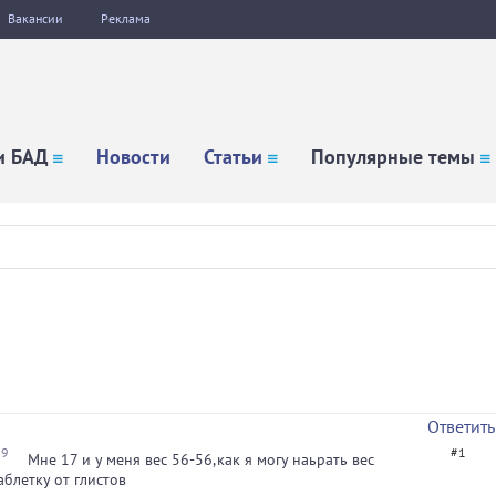
Вакансии
Реклама
и БАД
Новости
Статьи
Популярные темы
Ответить
39
#1
Мне 17 и у меня вес 56-56,как я могу наьрать вес
аблетку от глистов