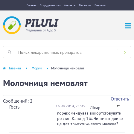
Главная
Сотрудничество
Контакты
Вакансии
Реклама
Главная
Форум
Молочниця немовлят
Молочниця немовлят
Ответить
Сообщений: 2
16.08.2014, 21:03
#1
Гость
Лікар
порекомендував викортстовувати
розчин Кандід 1%. Чи не шкідливо
це для трьохтижневого малюка?