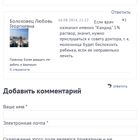
Ответить
16.08.2014, 21:22
#2
Болоховец Любовь
Если врач
Георгиевна
назначил именно "Кандид" 1%
раствор, значит, нужно
прислушаться к совету доктора, т. к.
молочница будет беспокоить
ребенка, если ее неправильно
лечить.
Провизор. Более двадцати лет
работы в фармации.
О специалисте
ответить
Добавить комментарий
Ваше имя
*
Электронная почта
*
Содержание этого поля является приватным и не